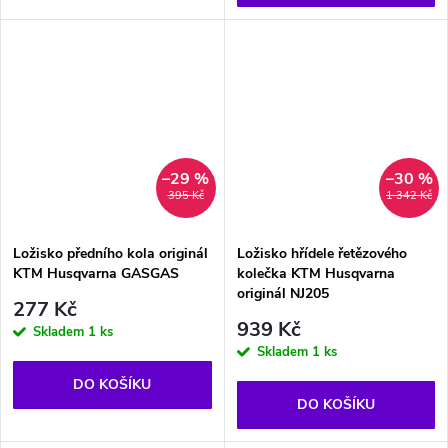
–29 %
–30 %
395 Kč
1 342 Kč
Ložisko předního kola originál
Ložisko hřídele řetězového
KTM Husqvarna GASGAS
kolečka KTM Husqvarna
originál NJ205
277 Kč
939 Kč
Skladem
1 ks
Skladem
1 ks
DO KOŠÍKU
DO KOŠÍKU