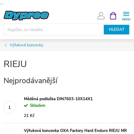
--
Přejít
NÁKUPNÍ
KOŠÍK
na
obsah
HLEDAT
Výfukové koncovky
RIEJU
Nejprodávanější
Měděná podložka DIN7603-10X14X1
Skladem
21 Kč
Výfuková koncovka OXA Factory Hard Enduro RIEJU MR