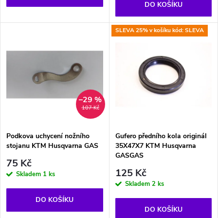
d
DO KOŠÍKU
d
u
SLEVA 25% v košíku kód: SLEVA
u
k
k
t
t
–29 %
ů
107 Kč
ů
Podkova uchycení nožního
Gufero předního kola originál
stojanu KTM Husqvarna GAS
35X47X7 KTM Husqvarna
GASGAS
75 Kč
125 Kč
Skladem
1 ks
Skladem
2 ks
DO KOŠÍKU
DO KOŠÍKU