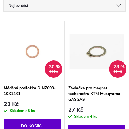
Ř
Nejlevnější
a
Nejdražší
V
Nejprodávanější
z
ý
Abecedně
e
p
n
i
–30 %
–28 %
30 Kč
38 Kč
í
s
p
Měděná podložka DIN7603-
Závlačka pro magnet
10X14X1
tachometru KTM Husqvarna
p
GASGAS
r
21 Kč
27 Kč
r
Skladem
>5 ks
Skladem
4 ks
o
o
DO KOŠÍKU