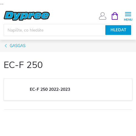
--
Přejít
NÁKUPNÍ
KOŠÍK
na
obsah
HLEDAT
GASGAS
EC-F 250
EC-F 250 2022-2023