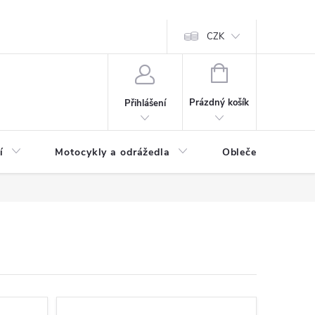
CZK
NÁKUPNÍ
KOŠÍK
Prázdný košík
Přihlášení
í
Motocykly a odrážedla
Oblečení a doplňk