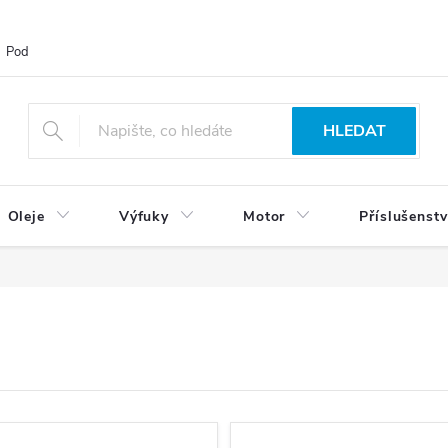
Podmínky ochrany osobních údajů
Blog
Vrácení zboží
HLEDAT
Oleje
Výfuky
Motor
Příslušenstv