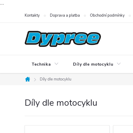
--
Přejít
Kontakty
Doprava a platba
Obchodní podmínky
na
obsah
Technika
Díly dle motocyklu
Díly dle motocyklu
Domů
Díly dle motocyklu