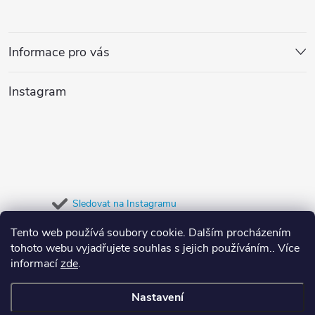
á
p
Informace pro vás
a
Instagram
t
í
Sledovat na Instagramu
Tento web používá soubory cookie. Dalším procházením
Přijímáme online platby
tohoto webu vyjadřujete souhlas s jejich používáním.. Více
informací
zde
.
Nastavení