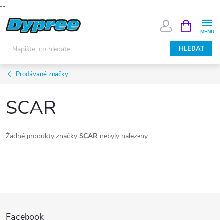
--
Přejít
NÁKUPNÍ
KOŠÍK
na
obsah
HLEDAT
Prodávané značky
SCAR
Žádné produkty značky
SCAR
nebyly nalezeny...
Z
Facebook