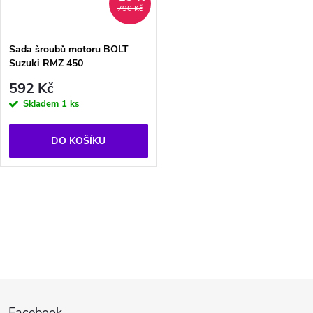
790 Kč
Sada šroubů motoru BOLT
Suzuki RMZ 450
592 Kč
Skladem
1 ks
DO KOŠÍKU
O
v
l
Z
á
Facebook