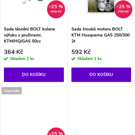
t
–25 %
–25 %
ů
486 Kč
790 Kč
ů
Sada těsnění BOLT kolene
Sada šroubů motoru BOLT
výfuku s pružinami,
KTM Husqvarna GAS 250/300
KTM/HQ/GAS 50cc
2t
364 Kč
592 Kč
Skladem
2 ks
Skladem
1 ks
DO KOŠÍKU
DO KOŠÍKU
Doprodej
–25 %