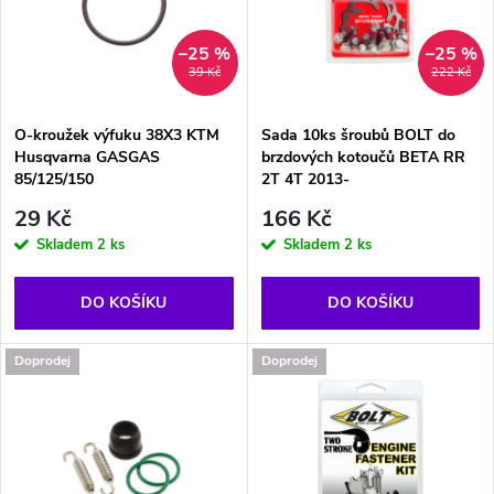
p
n
i
–25 %
–25 %
39 Kč
222 Kč
í
s
p
O-kroužek výfuku 38X3 KTM
Sada 10ks šroubů BOLT do
Husqvarna GASGAS
brzdových kotoučů BETA RR
p
85/125/150
2T 4T 2013-
r
29 Kč
166 Kč
r
Skladem
2 ks
Skladem
2 ks
o
o
d
DO KOŠÍKU
DO KOŠÍKU
d
u
Doprodej
Doprodej
u
k
k
t