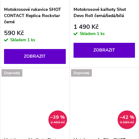
Motokrosové rukavice SHOT
Motokrosové kalhoty Shot
CONTACT Replica Rockstar
Devo Roll černá/šedá/bílá
černé
1 490 Kč
590 Kč
Skladem
1 ks
Skladem
1 ks
ZOBRAZIT
ZOBRAZIT
Doprodej
Doprodej
–39 %
–42 %
2 469 Kč
3 089 Kč