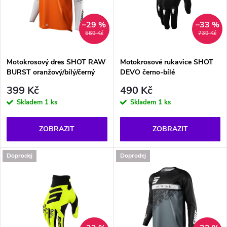
p
n
i
–29 %
–33 %
569 Kč
739 Kč
í
s
p
Motokrosový dres SHOT RAW
Motokrosové rukavice SHOT
BURST oranžový/bílý/černý
DEVO černo-bílé
p
r
399 Kč
490 Kč
r
Skladem
1 ks
Skladem
1 ks
o
o
ZOBRAZIT
ZOBRAZIT
d
d
Doprodej
Doprodej
u
u
k
k
t