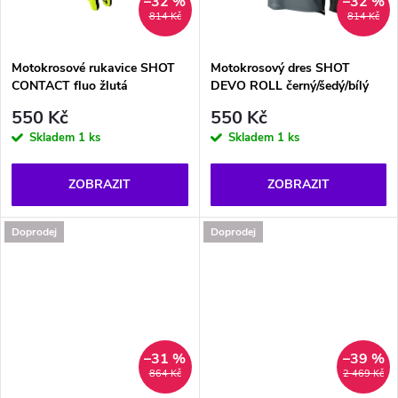
t
–32 %
–32 %
814 Kč
814 Kč
ů
ů
Motokrosové rukavice SHOT
Motokrosový dres SHOT
CONTACT fluo žlutá
DEVO ROLL černý/šedý/bílý
550 Kč
550 Kč
Skladem
1 ks
Skladem
1 ks
ZOBRAZIT
ZOBRAZIT
Doprodej
Doprodej
–31 %
–39 %
864 Kč
2 469 Kč