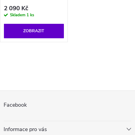
2 090 Kč
Skladem
1 ks
ZOBRAZIT
O
v
l
Z
á
Facebook
d
á
a
p
Informace pro vás
c