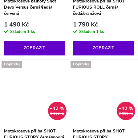
Motokrosové kalhoty Shot
Motokrosová přilba SHOT
Devo Versus černá/šedá/
FURIOUS ROLL černá/
červená
šedá/oranžová
1 490 Kč
1 790 Kč
Skladem
1 ks
Skladem
1 ks
ZOBRAZIT
ZOBRAZIT
Doprodej
Doprodej
–42 %
–42 %
3 089 Kč
3 089 Kč
Motokrosová přilba SHOT
Motokrosová přilba SHOT
FURIOUS STORY černá/modrá
FURIOUS STORY