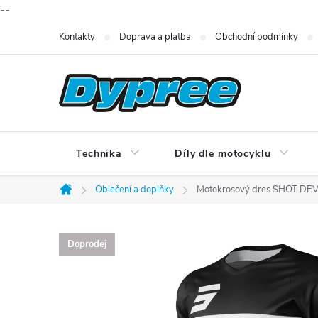
--
Přejít
Kontakty
Doprava a platba
Obchodní podmínky
na
obsah
Technika
Díly dle motocyklu
Oblečení a doplňky
Motokrosový dres SHOT DEVO
Domů
Doprodej