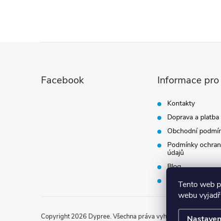
Z
á
Facebook
Informace pro
p
Kontakty
Doprava a platba
a
Obchodní podmí
t
Podmínky ochran
údajů
Blog
í
Vrácení zboží
Tento web p
webu vyjadřu
Copyright 2026
Dypree
. Všechna práva vyhrazena.
Nastaven