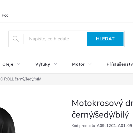
Podmínky ochrany osobních údajů
Blog
Vrácení zboží
HLEDAT
Oleje
Výfuky
Motor
Příslušenstv
 ROLL černý/šedý/bílý
Motokrosový 
černý/šedý/bílý
Kód produktu:
A09-12C1-A01-09