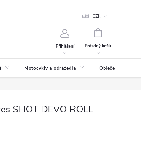
CZK
NÁKUPNÍ
KOŠÍK
Prázdný košík
Přihlášení
í
Motocykly a odrážedla
Oblečení a doplňk
dres SHOT DEVO ROLL