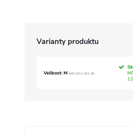
S
Velikost: M
Mů
A09-12C1-A01-09
12