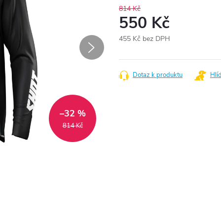
814 Kč
550 Kč
455 Kč bez DPH
Měrná
cena:
Dotaz k produktu
Hlí
–32 %
814 Kč