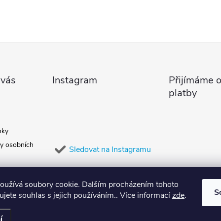
 vás
Instagram
Přijímáme o
platby
nky
y osobních
Sledovat na Instagramu
oužívá soubory cookie. Dalším procházením tohoto
S
jete souhlas s jejich používáním.. Více informací
zde
.
í