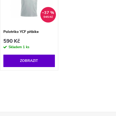
p
n
i
–37 %
945 Kč
í
s
p
Polotriko YCF pitbike
p
590 Kč
r
Skladem
1 ks
r
o
ZOBRAZIT
o
d
d
O
u
u
v
k
k
l
t