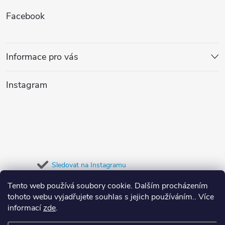
Z
á
t
ů
Facebook
d
á
ů
a
p
Informace pro vás
c
a
í
Instagram
t
p
r
í
v
k
Sledovat na Instagramu
y
Tento web používá soubory cookie. Dalším procházením
Přijímáme online platby
tohoto webu vyjadřujete souhlas s jejich používáním.. Více
v
informací
zde
.
ý