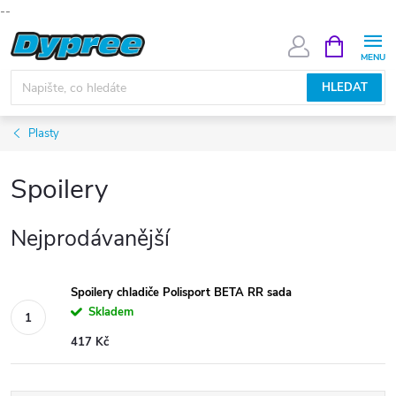
--
Přejít
NÁKUPNÍ
KOŠÍK
na
obsah
HLEDAT
Plasty
Spoilery
Nejprodávanější
Spoilery chladiče Polisport BETA RR sada
Skladem
417 Kč