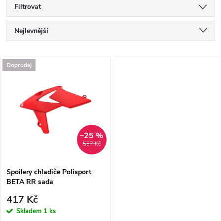
Filtrovat
Ř
Nejlevnější
a
Nejdražší
V
Doprodej
Nejprodávanější
z
ý
Abecedně
e
p
n
i
–25 %
557 Kč
í
s
p
Spoilery chladiče Polisport
BETA RR sada
p
r
417 Kč
r
Skladem
1 ks