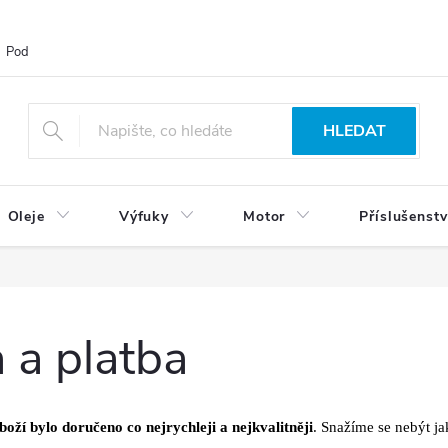
Podmínky ochrany osobních údajů
Blog
Vrácení zboží
HLEDAT
Oleje
Výfuky
Motor
Příslušenstv
 a platba
boží bylo doručeno co nejrychleji a nejkvalitněji
. Snažíme se nebýt j