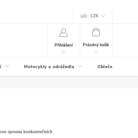
CZK
NÁKUPNÍ
KOŠÍK
Prázdný košík
Přihlášení
í
Motocykly a odrážedla
Oblečení a doplňk
akou spousta konkurenčních