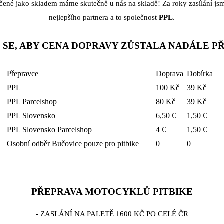
čené jako skladem máme skutečně u nás na skladě! Za roky zasílání jsme
nejlepšího partnera a to společnost
PPL
.
 SE, ABY CENA DOPRAVY ZŮSTALA NADÁLE P
Přepravce
Doprava
Dobírka
PPL
100 Kč
39 Kč
PPL Parcelshop
80 Kč
39 Kč
PPL Slovensko
6,50 €
1,50 €
PPL Slovensko Parcelshop
4 €
1,50 €
Osobní odběr Bučovice pouze pro pitbike
0
0
PŘEPRAVA MOTOCYKLŮ PITBIKE
- ZASLÁNÍ NA PALETĚ 1600 KČ PO CELÉ ČR