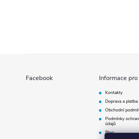
Z
á
Facebook
Informace pro
p
Kontakty
Doprava a platba
a
Obchodní podmí
t
Podmínky ochran
údajů
Blog
í