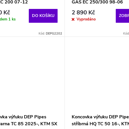
C 200 07-12
GAS EC 250/300 98-06
0 Kč
2 890 Kč
DO KOŠÍKU
ZOBR
adem
1 ks
Vyprodáno
Kód:
DEPG2202
Kód
vka výfuku DEP Pipes
Koncovka výfuku DEP Pipe
arna TC 85 2025-, KTM SX
stříbrná HQ TC 50 16-, KT