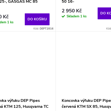
25-, GASGAS MC 85
50 16-
-
2 950 Kč
DO K
0 Kč
Skladem
1 ks
DO KOŠÍKU
adem
1 ks
Kód:
DEPT2816
Kód
vka výfuku DEP Pipes
Koncovka výfuku DEP Pipe
ná KTM 125, Husqvarna TC
červená KTM SX 85, Husq