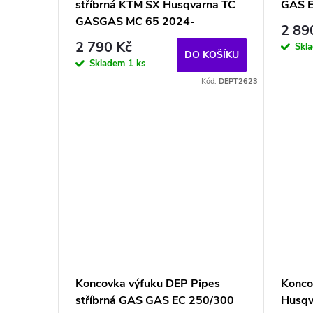
stříbrná KTM SX Husqvarna TC
GAS E
GASGAS MC 65 2024-
2 89
2 790 Kč
Skl
DO KOŠÍKU
Skladem
1 ks
Kód:
DEPT2623
Koncovka výfuku DEP Pipes
Konco
stříbrná GAS GAS EC 250/300
Husqv