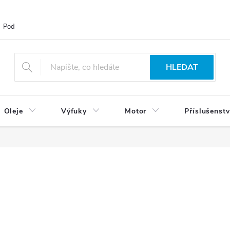
Podmínky ochrany osobních údajů
Blog
Vrácení zboží
HLEDAT
Oleje
Výfuky
Motor
Příslušenstv