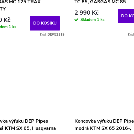
GAS MC 125 TRAX
TC 85, GASGAS MC 85
TY
2 990 Kč
DO K
0 Kč
Skladem
1 ks
DO KOŠÍKU
adem
1 ks
Kód:
DEPG2119
Kód
vka výfuku DEP Pipes
Koncovka výfuku DEP Pipe
ná KTM SX 65, Husqvarna
modrá KTM SX 65 2016-,