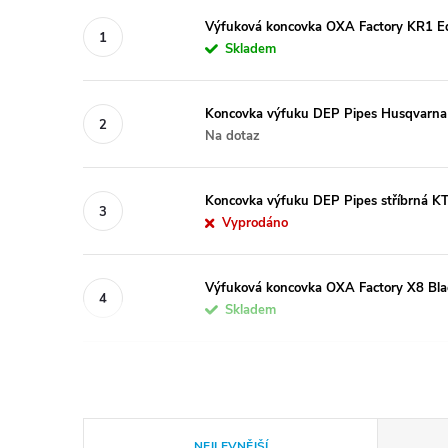
Výfuková koncovka OXA Factory KR1 
Skladem
Koncovka výfuku DEP Pipes Husqvarn
Na dotaz
Koncovka výfuku DEP Pipes stříbrná K
Vyprodáno
Výfuková koncovka OXA Factory X8 Bl
Skladem
Ř
NEJLEVNĚJŠÍ