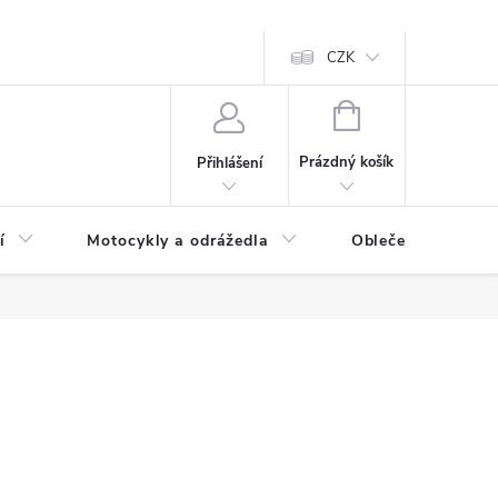
CZK
NÁKUPNÍ
KOŠÍK
Prázdný košík
Přihlášení
í
Motocykly a odrážedla
Oblečení a doplňk