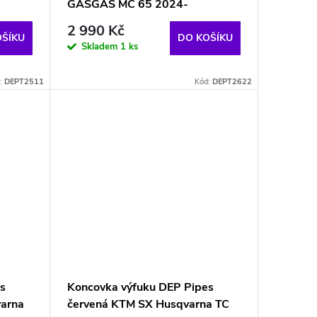
GASGAS MC 65 2024-
2 990 Kč
OŠÍKU
DO KOŠÍKU
Skladem
1 ks
:
DEPT2511
Kód:
DEPT2622
s
Koncovka výfuku DEP Pipes
varna
červená KTM SX Husqvarna TC