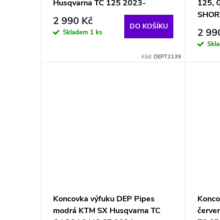
Husqvarna TC 125 2023-
125, 
SHOR
2 990 Kč
DO KOŠÍKU
2 99
Skladem
1 ks
Skl
Kód:
DEPT2139
Koncovka výfuku DEP Pipes
Konco
modrá KTM SX Husqvarna TC
červe