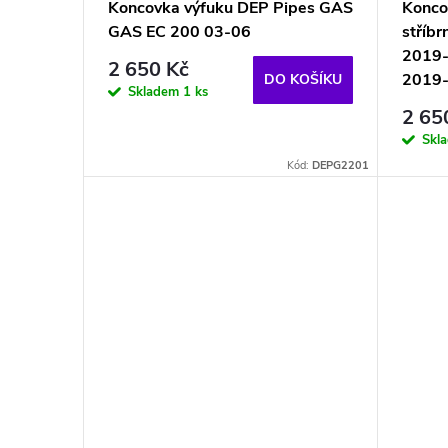
p
Koncovka výfuku DEP Pipes GAS
Konco
u
GAS EC 200 03-06
stříb
r
2019-
2 650 Kč
k
2019
DO KOŠÍKU
o
Skladem
1 ks
2 65
t
d
Skl
Kód:
DEPG2201
ů
u
k
t
ů