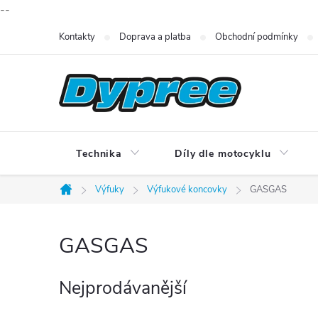
--
Přejít
Kontakty
Doprava a platba
Obchodní podmínky
na
obsah
Technika
Díly dle motocyklu
Výfuky
Výfukové koncovky
GASGAS
Domů
GASGAS
Nejprodávanější