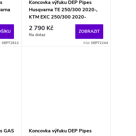
s
Koncovka výfuku DEP Pipes
varna
Husqvarna TE 250/300 2020-,
KTM EXC 250/300 2020-
2 790 Kč
OŠÍKU
ZOBRAZIT
Na dotaz
:
DEPT2812
Kód:
DEPT2244
es GAS
Koncovka výfuku DEP Pipes