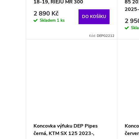
18-19, RIEJU MR 300
85 20
2025
2 890 Kč
DO KOŠÍKU
2 95
Skladem
1 ks
Skl
Kód:
DEPG2212
Koncovka výfuku DEP Pipes
Konco
černá, KTM SX 125 2023-,
červe