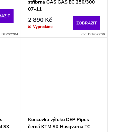
stříbrná GAS GAS EC 250/300
07-11
AZIT
2 890 Kč
ZOBRAZIT
Vyprodáno
:
DEPG2204
Kód:
DEPG2206
s
Koncovka výfuku DEP Pipes
M SX
černá KTM SX Husqvarna TC