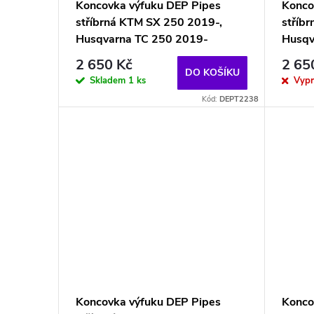
Koncovka výfuku DEP Pipes
Konco
stříbrná KTM SX 250 2019-,
stříb
Husqvarna TC 250 2019-
Husqv
2 650 Kč
2 65
DO KOŠÍKU
Skladem
1 ks
Vyp
Kód:
DEPT2238
Koncovka výfuku DEP Pipes
Konco