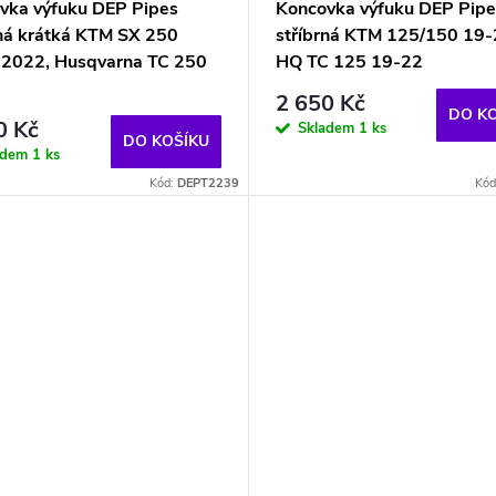
vka výfuku DEP Pipes
Koncovka výfuku DEP Pipe
rná krátká KTM SX 250
stříbrná KTM 125/150 19-
2022, Husqvarna TC 250
HQ TC 125 19-22
-
2 650 Kč
DO K
0 Kč
Skladem
1 ks
DO KOŠÍKU
adem
1 ks
Kód:
DEPT2239
Kód