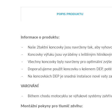
POPIS PRODUKTU
Informace o produktu:
-
Naše 2taktní koncovky jsou navrženy tak, aby vyhov
-
Koncovky výfuku jsou vyráběny s leštěným hliníkový
-
Všechny koncovky byly navrženy pro optimální zvýš
-
Doporučujeme použít koncovku s kolenem DEP, poté
-
Na koncovkách DEP je snadná instalace nové vaty za
VAROVÁNÍ
-
Během chodu motocyklu se výfukové systémy zahříva
Montážní pokyny pro tlumič zdvihu: