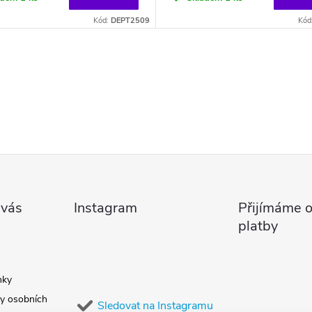
Kód:
DEPT2509
Kód
 vás
Instagram
Přijímáme o
platby
nky
y osobních
Sledovat na Instagramu