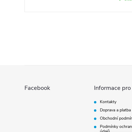
Z
á
Facebook
Informace pro
p
Kontakty
Doprava a platba
a
Obchodní podmí
t
Podmínky ochran
údajů