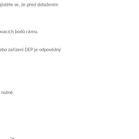
jistěte se, že před dotažením
ňovacích bodů rámu.
ebo zařízení DEP je odpovědný
 nutné.