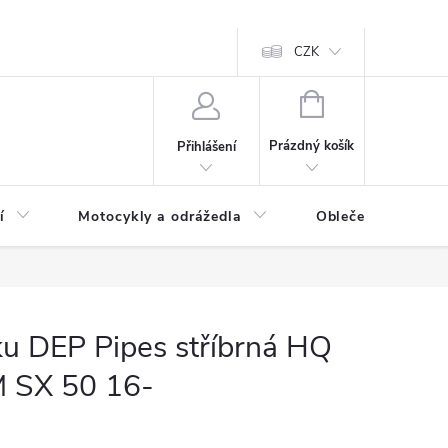
CZK
NÁKUPNÍ
KOŠÍK
Prázdný košík
Přihlášení
í
Motocykly a odrážedla
Oblečení a doplňk
u DEP Pipes stříbrná HQ
M SX 50 16-