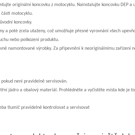
ujte originální koncovku z motocyklu. Nainstalujte koncovku DEP a u
částí motocyklu.
ůvodní koncovky.
ny a poté zcela utaženy, což umožňuje přesné vyrovnání všech upev
chu nebo poškození produktu.
ně namontované výrobky. Za připevnění k neoriginálnímu zařízení n
, pokud není pravidelně servisován.
řní jádro a obalový materiál. Prohlédněte a vyčistěte místa kde je to
eba tlumič pravidelně kontrolovat a servisovat