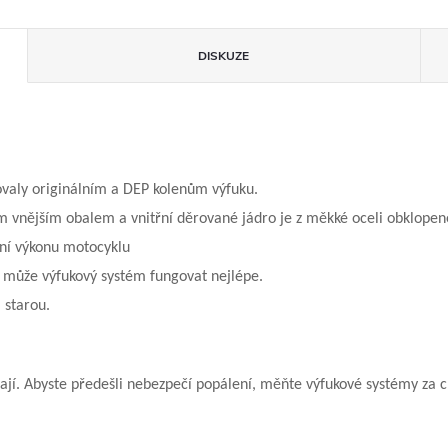
DISKUZE
ovaly originálním a DEP kolenům výfuku.
m vnějším obalem a vnitřní děrované jádro je z měkké oceli obklopen
ení výkonu motocyklu
 může výfukový systém fungovat nejlépe.
 starou.
jí. Abyste předešli nebezpečí popálení, měňte výfukové systémy za 