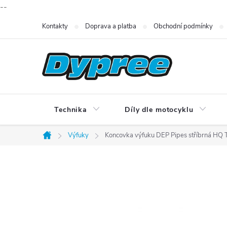
--
Přejít
Kontakty
Doprava a platba
Obchodní podmínky
na
obsah
Technika
Díly dle motocyklu
Výfuky
Koncovka výfuku DEP Pipes stříbrná HQ 
Domů