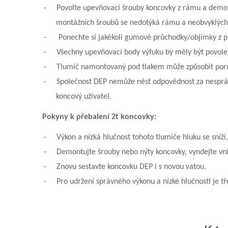
-
Povolte upevňovací šrouby koncovky z rámu a demont
montážních šroubů se nedotýká rámu a neobvyklých 
-
Ponechte si jakékoli gumové průchodky/objímky z p
-
Všechny upevňovací body výfuku by měly být povole
-
Tlumič namontovaný pod tlakem může způsobit poru
-
Společnost DEP nemůže nést odpovědnost za nespráv
koncový uživatel.
Pokyny k přebalení 2t koncovky:
-
Výkon a nízká hlučnost tohoto tlumiče hluku se sníží
-
Demontujte šrouby nebo nýty koncovky, vyndejte vnit
-
Znovu sestavte koncovku DEP i s novou vatou.
-
Pro udržení správného výkonu a nízké hlučnosti je tř