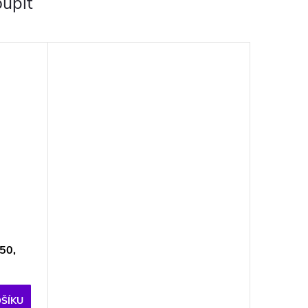
upit
50,
ŠÍKU