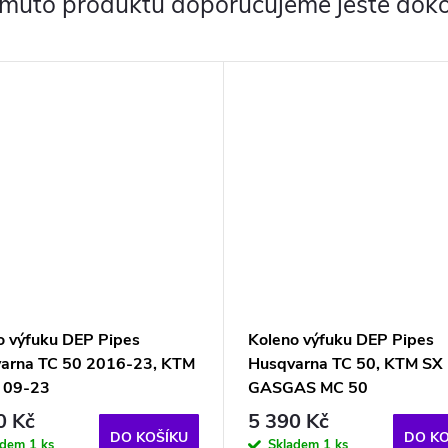
omuto produktu doporučujeme ještě doko
o výfuku DEP Pipes
Koleno výfuku DEP Pipes
arna TC 50 2016-23, KTM
Husqvarna TC 50, KTM SX 
 09-23
GASGAS MC 50
0 Kč
5 390 Kč
DO KOŠÍKU
DO KO
adem
1 ks
Skladem
1 ks