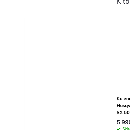
K t
Kolen
Husqv
SX 50
5 99
Skl