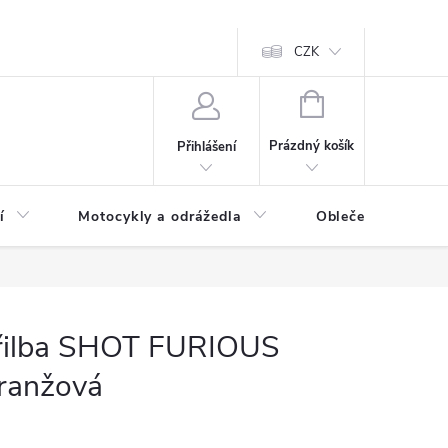
CZK
NÁKUPNÍ
KOŠÍK
Prázdný košík
Přihlášení
í
Motocykly a odrážedla
Oblečení a doplňk
řilba SHOT FURIOUS
ranžová