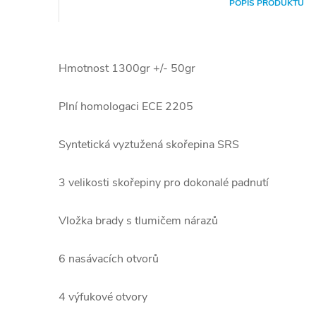
POPIS PRODUKTU
Hmotnost 1300gr +/- 50gr
Plní homologaci ECE 2205
Syntetická vyztužená skořepina SRS
3 velikosti skořepiny pro dokonalé padnutí
Vložka brady s tlumičem nárazů
6 nasávacích otvorů
4 výfukové otvory