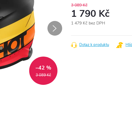
3 089 Kč
1 790 Kč
1 479 Kč bez DPH
Měrná
cena:
Dotaz k produktu
Hlí
–42 %
3 089 Kč