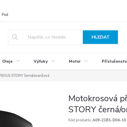
Podmínky ochrany osobních údajů
Blog
Vrácení zboží
HLEDAT
Oleje
Výfuky
Motor
Příslušenstv
URIOUS STORY černá/oranžová
Motokrosová p
STORY černá/o
Kód produktu:
A09-21B1-D04-10