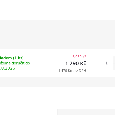
3 089 Kč
kladem
(1 ks)
1 790 Kč
žeme doručit do
.8.2026
1 479 Kč bez DPH