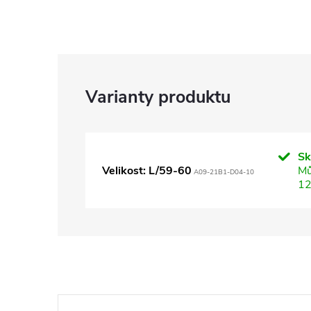
S
Velikost: L/59-60
Mů
A09-21B1-D04-10
12