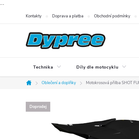
--
Přejít
Kontakty
Doprava a platba
Obchodní podmínky
na
obsah
Technika
Díly dle motocyklu
Oblečení a doplňky
Motokrosová přilba SHOT F
Domů
Doprodej