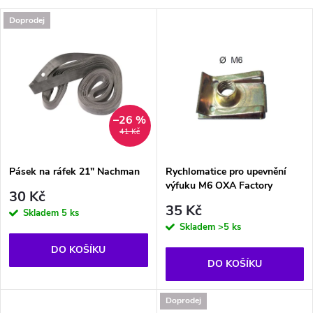
a
V
Doprodej
Nejprodávanější
z
ý
Abecedně
e
p
n
i
–26 %
41 Kč
í
s
p
Pásek na ráfek 21" Nachman
Rychlomatice pro upevnění
výfuku M6 OXA Factory
p
30 Kč
r
35 Kč
Skladem
5 ks
r
Skladem
>5 ks
o
DO KOŠÍKU
o
DO KOŠÍKU
d
d
Doprodej