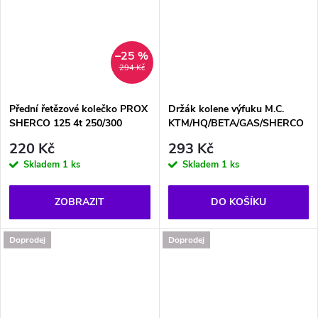
–25 %
294 Kč
Přední řetězové kolečko PROX
Držák kolene výfuku M.C.
SHERCO 125 4t 250/300
KTM/HQ/BETA/GAS/SHERCO
220 Kč
293 Kč
Skladem
1 ks
Skladem
1 ks
ZOBRAZIT
DO KOŠÍKU
Doprodej
Doprodej