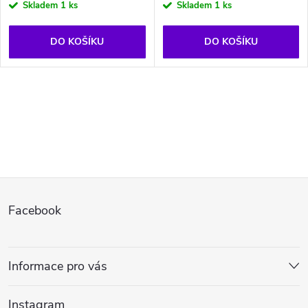
Skladem
1 ks
Skladem
1 ks
DO KOŠÍKU
DO KOŠÍKU
O
v
l
Z
á
Facebook
d
á
a
p
Informace pro vás
c
a
í
Instagram