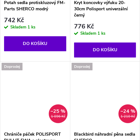
Potah sedla protiskluzový FM-
Kryt koncovky výfuku 20-
Parts SHERCO modrý
30cm Polisport univerzální
černý
742 Kč
776 Kč
Skladem
1 ks
Skladem
1 ks
DO KOŠÍKU
DO KOŠÍKU
Doprodej
Doprodej
–25 %
–24 %
1 096 Kč
1 210 Kč
Chrániče páček POLISPORT
Blackbird náhradní pěna sedla