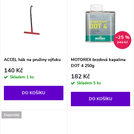
u
u
k
k
t
t
–25 %
243 Kč
ů
ů
ACCEL hák na pružiny výfuku
MOTOREX brzdová kapalina
DOT 4 250g
140 Kč
182 Kč
Skladem
1 ks
Skladem
5 ks
DO KOŠÍKU
DO KOŠÍKU
Doprodej