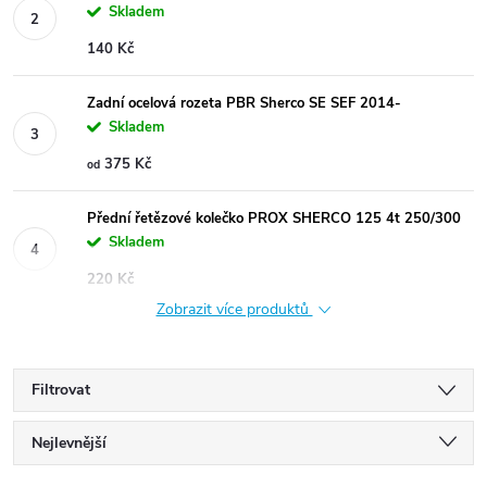
Skladem
140 Kč
Zadní ocelová rozeta PBR Sherco SE SEF 2014-
Skladem
375 Kč
od
Přední řetězové kolečko PROX SHERCO 125 4t 250/300
Skladem
220 Kč
Zobrazit více produktů
Filtrovat
Ř
Nejlevnější
Nejdražší