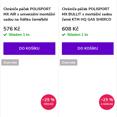
Chrániče páček POLISPORT
Chrániče páček POLISPORT
MX AIR s univerzální montážní
MX BULLIT s montážní sadou
sadou na řidítka černé/bílé
černé KTM HQ GAS SHERCO
576 Kč
608 Kč
Skladem
1 ks
Skladem
1 ks
DO KOŠÍKU
DO KOŠÍKU
Doprodej
Doprodej
–25 %
–25 %
990 Kč
1 035 Kč