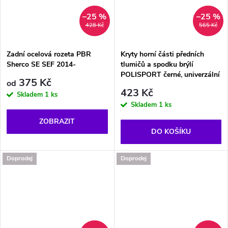
–25 %
–25 %
428 Kč
565 Kč
Zadní ocelová rozeta PBR
Kryty horní části předních
Sherco SE SEF 2014-
tlumičů a spodku brýlí
POLISPORT černé, univerzální
375 Kč
od
423 Kč
Skladem
1 ks
Skladem
1 ks
ZOBRAZIT
DO KOŠÍKU
Doprodej
Doprodej