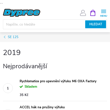
--
Přejít
NÁKUPNÍ
KOŠÍK
na
obsah
HLEDAT
SE 125
2019
Nejprodávanější
Rychlomatice pro upevnění výfuku M6 OXA Factory
Skladem
35 Kč
ACCEL hák na pružiny výfuku