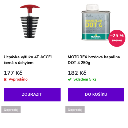
d
u
u
k
k
t
–25 %
t
243 Kč
ů
ů
Ucpávka výfuku 4T ACCEL
MOTOREX brzdová kapalina
černá s úchytem
DOT 4 250g
177 Kč
182 Kč
Vyprodáno
Skladem
5 ks
ZOBRAZIT
DO KOŠÍKU
Doprodej
Doprodej