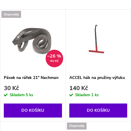
a
Nejdražší
V
Doprodej
Nejprodávanější
z
ý
Abecedně
e
p
n
i
–26 %
41 Kč
í
s
p
Pásek na ráfek 21" Nachman
ACCEL hák na pružiny výfuku
p
30 Kč
140 Kč
r
Skladem
5 ks
Skladem
1 ks
r
o
DO KOŠÍKU
DO KOŠÍKU
o
d
Doprodej