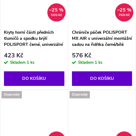
–25 %
–25 %
565 Kč
768 Kč
Kryty horní části předních
Chrániče páček POLISPORT
tlumičů a spodku brýlí
MX AIR s univerzální montážní
POLISPORT černé, univerzální
sadou na řidítka černé/bílé
423 Kč
576 Kč
Skladem
1 ks
Skladem
1 ks
DO KOŠÍKU
DO KOŠÍKU
Doprodej
Doprodej