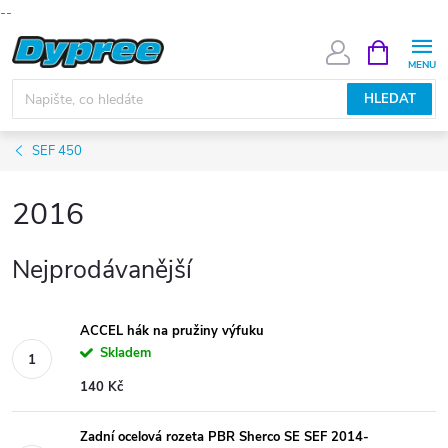
--
Přejít
NÁKUPNÍ
KOŠÍK
na
obsah
HLEDAT
SEF 450
2016
Nejprodávanější
ACCEL hák na pružiny výfuku
Skladem
140 Kč
Zadní ocelová rozeta PBR Sherco SE SEF 2014-