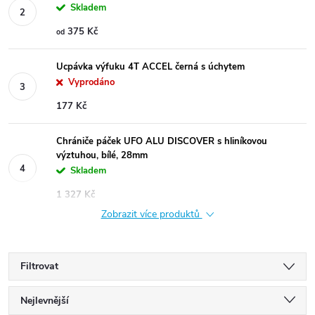
Skladem
375 Kč
od
Ucpávka výfuku 4T ACCEL černá s úchytem
Vyprodáno
177 Kč
Chrániče páček UFO ALU DISCOVER s hliníkovou
výztuhou, bílé, 28mm
Skladem
1 327 Kč
Zobrazit více produktů
Filtrovat
Ř
Nejlevnější