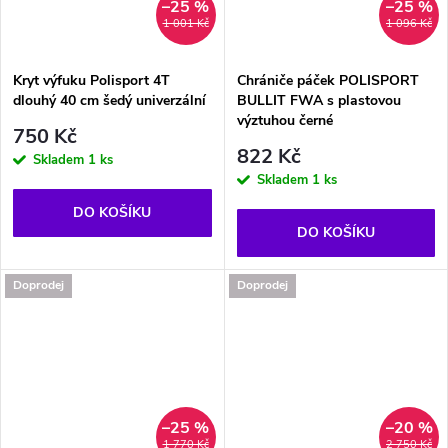
–25 %
–25 %
1 001 Kč
1 096 Kč
Kryt výfuku Polisport 4T
Chrániče páček POLISPORT
dlouhý 40 cm šedý univerzální
BULLIT FWA s plastovou
výztuhou černé
750 Kč
822 Kč
Skladem
1 ks
Skladem
1 ks
DO KOŠÍKU
DO KOŠÍKU
Doprodej
Doprodej
–25 %
–20 %
1 770 Kč
2 750 Kč