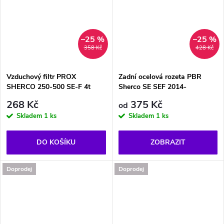
–25 %
–25 %
358 Kč
428 Kč
Vzduchový filtr PROX
Zadní ocelová rozeta PBR
SHERCO 250-500 SE-F 4t
Sherco SE SEF 2014-
268 Kč
375 Kč
od
Skladem
1 ks
Skladem
1 ks
DO KOŠÍKU
ZOBRAZIT
Doprodej
Doprodej