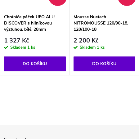
Chrániče páček UFO ALU
Mousse Nuetech
DISCOVER s hliníkovou
NITROMOUSSE 120/90-18,
výztuhou, bílé, 28mm
120/100-18
1 327 Kč
2 200 Kč
Skladem
1 ks
Skladem
1 ks
DO KOŠÍKU
DO KOŠÍKU
O
v
l
Z
á