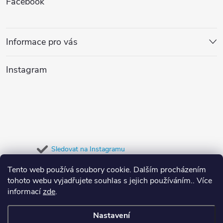
Facebook
d
á
a
p
Informace pro vás
c
a
í
Instagram
t
p
r
í
v
k
Sledovat na Instagramu
y
Tento web používá soubory cookie. Dalším procházením
Přijímáme online platby
tohoto webu vyjadřujete souhlas s jejich používáním.. Více
v
informací
zde
.
ý
Nastavení