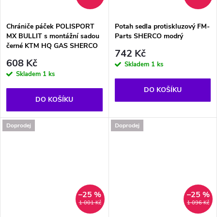
Chrániče páček POLISPORT
Potah sedla protiskluzový FM-
MX BULLIT s montážní sadou
Parts SHERCO modrý
černé KTM HQ GAS SHERCO
742 Kč
608 Kč
Skladem
1 ks
Skladem
1 ks
DO KOŠÍKU
DO KOŠÍKU
Doprodej
Doprodej
–25 %
–25 %
1 001 Kč
1 096 Kč