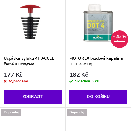
d
u
u
k
k
t
–25 %
t
243 Kč
ů
ů
Ucpávka výfuku 4T ACCEL
MOTOREX brzdová kapalina
černá s úchytem
DOT 4 250g
177 Kč
182 Kč
Vyprodáno
Skladem
5 ks
ZOBRAZIT
DO KOŠÍKU
Doprodej
Doprodej