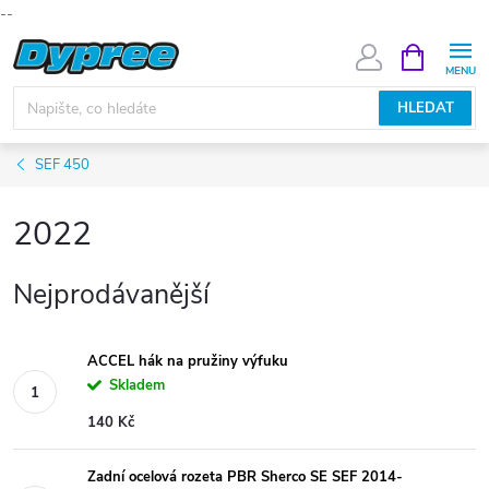
--
Přejít
NÁKUPNÍ
KOŠÍK
na
obsah
HLEDAT
SEF 450
2022
Nejprodávanější
ACCEL hák na pružiny výfuku
Skladem
140 Kč
Zadní ocelová rozeta PBR Sherco SE SEF 2014-