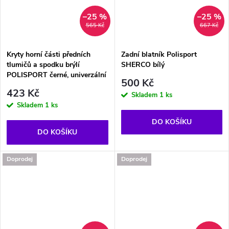
–25 %
–25 %
565 Kč
667 Kč
Kryty horní části předních
Zadní blatník Polisport
tlumičů a spodku brýlí
SHERCO bílý
POLISPORT černé, univerzální
500 Kč
423 Kč
Skladem
1 ks
Skladem
1 ks
DO KOŠÍKU
DO KOŠÍKU
Doprodej
Doprodej