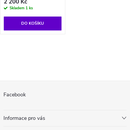
2 200 Kč
Skladem
1 ks
DO KOŠÍKU
O
v
l
Z
á
Facebook
d
á
a
p
Informace pro vás
c