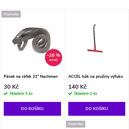
a
Nejdražší
V
Doprodej
Nejprodávanější
z
ý
Abecedně
e
p
n
i
–26 %
41 Kč
í
s
p
Pásek na ráfek 21" Nachman
ACCEL hák na pružiny výfuku
p
30 Kč
140 Kč
r
Skladem
5 ks
Skladem
1 ks
r
o
DO KOŠÍKU
DO KOŠÍKU
o
d
Doprodej