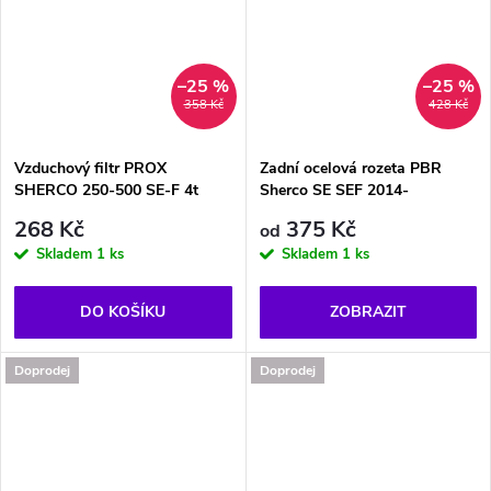
–25 %
–25 %
358 Kč
428 Kč
Vzduchový filtr PROX
Zadní ocelová rozeta PBR
SHERCO 250-500 SE-F 4t
Sherco SE SEF 2014-
268 Kč
375 Kč
od
Skladem
1 ks
Skladem
1 ks
DO KOŠÍKU
ZOBRAZIT
Doprodej
Doprodej