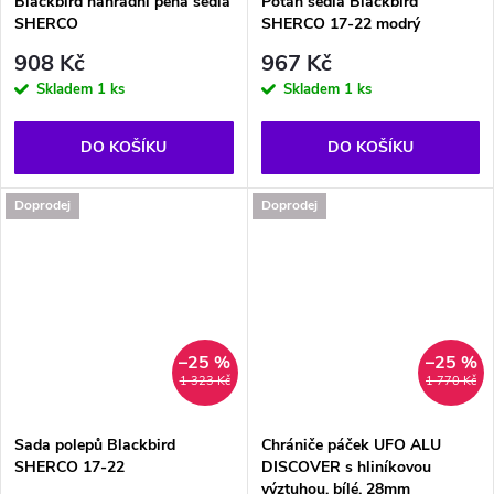
Blackbird náhradní pěna sedla
Potah sedla Blackbird
SHERCO
SHERCO 17-22 modrý
908 Kč
967 Kč
Skladem
1 ks
Skladem
1 ks
DO KOŠÍKU
DO KOŠÍKU
Doprodej
Doprodej
–25 %
–25 %
1 323 Kč
1 770 Kč
Sada polepů Blackbird
Chrániče páček UFO ALU
SHERCO 17-22
DISCOVER s hliníkovou
výztuhou, bílé, 28mm