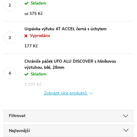
Skladem
375 Kč
od
Ucpávka výfuku 4T ACCEL černá s úchytem
Vyprodáno
177 Kč
Chrániče páček UFO ALU DISCOVER s hliníkovou
výztuhou, bílé, 28mm
Skladem
1 327 Kč
Zobrazit více produktů
Filtrovat
Ř
Nejlevnější