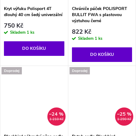
Kryt výfuku Polisport 4T
Chrániče páček POLISPORT
dlouhý 40 cm šedý univerzální
BULLIT FWA s plastovou
výztuhou černé
750 Kč
822 Kč
Skladem
1 ks
Skladem
1 ks
DO KOŠÍKU
DO KOŠÍKU
Doprodej
Doprodej
–24 %
–25 %
1 210 Kč
1 290 Kč