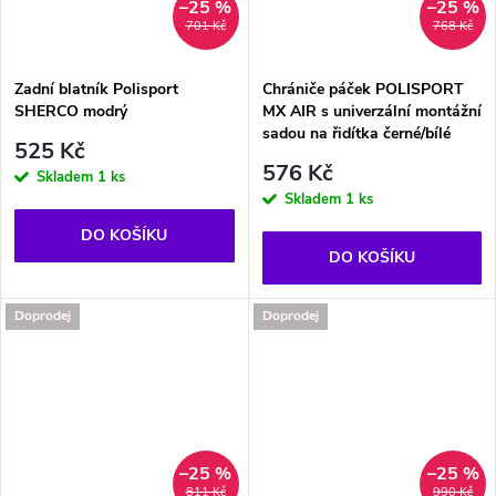
–25 %
–25 %
701 Kč
768 Kč
Zadní blatník Polisport
Chrániče páček POLISPORT
SHERCO modrý
MX AIR s univerzální montážní
sadou na řidítka černé/bílé
525 Kč
576 Kč
Skladem
1 ks
Skladem
1 ks
DO KOŠÍKU
DO KOŠÍKU
Doprodej
Doprodej
–25 %
–25 %
811 Kč
990 Kč