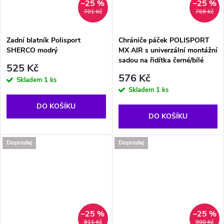
–25 %
–25 %
701 Kč
768 Kč
Zadní blatník Polisport
Chrániče páček POLISPORT
SHERCO modrý
MX AIR s univerzální montážní
sadou na řidítka černé/bílé
525 Kč
576 Kč
Skladem
1 ks
Skladem
1 ks
DO KOŠÍKU
DO KOŠÍKU
Doprodej
Doprodej
–25 %
–25 %
811 Kč
990 Kč