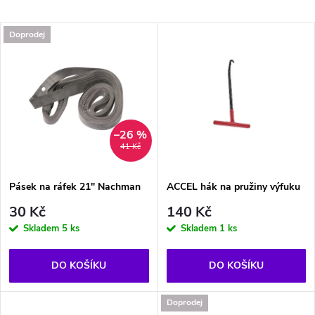
a
Nejdražší
V
Doprodej
Nejprodávanější
z
ý
Abecedně
e
p
n
i
–26 %
41 Kč
í
s
p
Pásek na ráfek 21" Nachman
ACCEL hák na pružiny výfuku
p
30 Kč
140 Kč
r
Skladem
5 ks
Skladem
1 ks
r
o
DO KOŠÍKU
DO KOŠÍKU
o
d
Doprodej