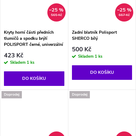
–25 %
–25 %
565 Kč
667 Kč
Kryty horní části předních
Zadní blatník Polisport
tlumičů a spodku brýlí
SHERCO bílý
POLISPORT černé, univerzální
500 Kč
423 Kč
Skladem
1 ks
Skladem
1 ks
DO KOŠÍKU
DO KOŠÍKU
Doprodej
Doprodej