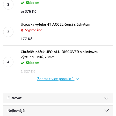
Skladem
375 Kč
od
Ucpávka výfuku 4T ACCEL černá s úchytem
Vyprodáno
177 Kč
Chrániče páček UFO ALU DISCOVER s hliníkovou
výztuhou, bílé, 28mm
Skladem
1 327 Kč
Zobrazit více produktů
Filtrovat
Ř
Nejlevnější