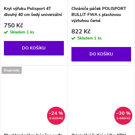
Kryt výfuku Polisport 4T
Chrániče páček POLISPORT
dlouhý 40 cm šedý univerzální
BULLIT FWA s plastovou
výztuhou černé
750 Kč
822 Kč
Skladem
1 ks
Skladem
1 ks
DO KOŠÍKU
DO KOŠÍKU
Doprodej
–24 %
–30 %
1 210 Kč
1 369 Kč