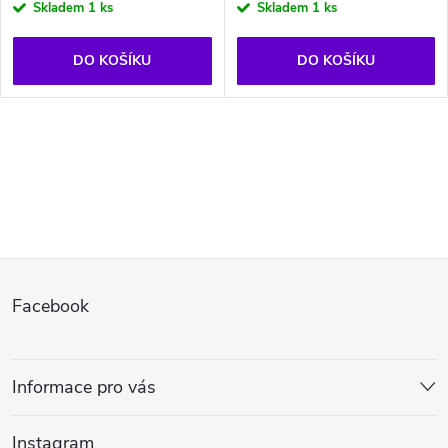
Skladem
1 ks
Skladem
1 ks
DO KOŠÍKU
DO KOŠÍKU
O
v
l
Z
á
Facebook
d
á
a
p
Informace pro vás
c
a
í
Instagram