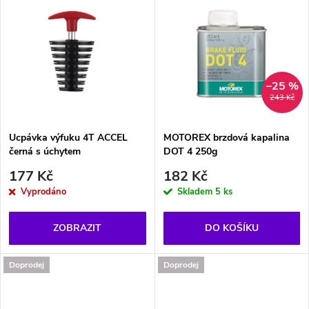
d
u
u
k
k
t
–25 %
t
243 Kč
ů
ů
Ucpávka výfuku 4T ACCEL
MOTOREX brzdová kapalina
černá s úchytem
DOT 4 250g
177 Kč
182 Kč
Vyprodáno
Skladem
5 ks
ZOBRAZIT
DO KOŠÍKU
Doprodej
Doprodej