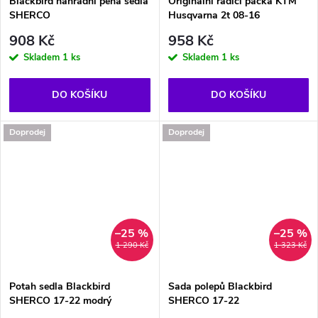
Blackbird náhradní pěna sedla
Originální řadící páčka KTM
SHERCO
Husqvarna 2t 08-16
908 Kč
958 Kč
Skladem
1 ks
Skladem
1 ks
DO KOŠÍKU
DO KOŠÍKU
Doprodej
Doprodej
–25 %
–25 %
1 290 Kč
1 323 Kč
Potah sedla Blackbird
Sada polepů Blackbird
SHERCO 17-22 modrý
SHERCO 17-22