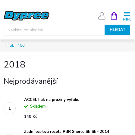
--
Přejít
NÁKUPNÍ
KOŠÍK
na
obsah
HLEDAT
SEF 450
2018
Nejprodávanější
ACCEL hák na pružiny výfuku
Skladem
140 Kč
Zadní ocelová rozeta PBR Sherco SE SEF 2014-