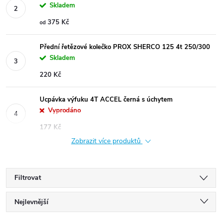
Skladem
375 Kč
od
Přední řetězové kolečko PROX SHERCO 125 4t 250/300
Skladem
220 Kč
Ucpávka výfuku 4T ACCEL černá s úchytem
Vyprodáno
177 Kč
Zobrazit více produktů
Filtrovat
Ř
Nejlevnější
Nejdražší