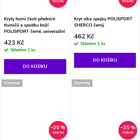
565 Kč
616 Kč
Kryty horní části předních
Kryt víka spojky POLISPORT
tlumičů a spodku brýlí
SHERCO černý
POLISPORT černé, univerzální
462 Kč
423 Kč
Skladem
1 ks
Skladem
1 ks
DO KOŠÍKU
DO KOŠÍKU
Doprodej
Doprodej
–25 %
–25 %
616 Kč
768 Kč