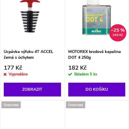
u
u
k
k
t
–25 %
t
243 Kč
ů
ů
Ucpávka výfuku 4T ACCEL
MOTOREX brzdová kapalina
černá s úchytem
DOT 4 250g
177 Kč
182 Kč
Vyprodáno
Skladem
5 ks
ZOBRAZIT
DO KOŠÍKU
Doprodej
Doprodej