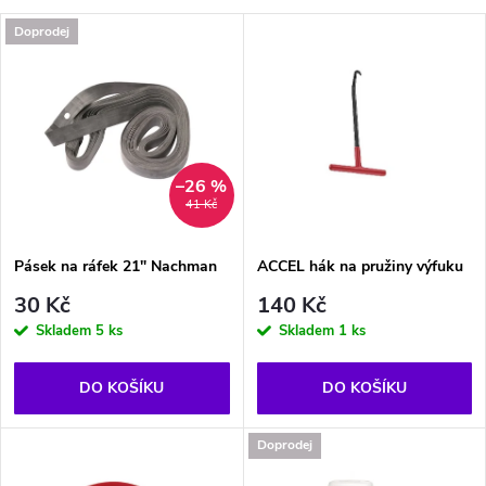
a
V
Doprodej
Nejprodávanější
z
ý
Abecedně
e
p
n
i
–26 %
41 Kč
í
s
p
Pásek na ráfek 21" Nachman
ACCEL hák na pružiny výfuku
p
30 Kč
140 Kč
r
Skladem
5 ks
Skladem
1 ks
r
o
DO KOŠÍKU
DO KOŠÍKU
o
d
Doprodej
d