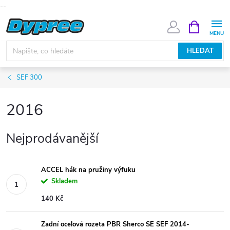
--
Přejít
NÁKUPNÍ
KOŠÍK
na
obsah
HLEDAT
SEF 300
2016
Nejprodávanější
ACCEL hák na pružiny výfuku
Skladem
140 Kč
Zadní ocelová rozeta PBR Sherco SE SEF 2014-