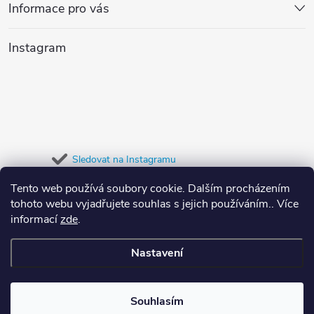
p
Informace pro vás
c
a
í
Instagram
t
p
r
í
v
k
Sledovat na Instagramu
y
Tento web používá soubory cookie. Dalším procházením
Přijímáme online platby
tohoto webu vyjadřujete souhlas s jejich používáním.. Více
v
informací
zde
.
ý
Nastavení
p
Copyright 2026
Dypree
. Všechna práva vyhrazena.
i
Souhlasím
Vytvořil Shoptet