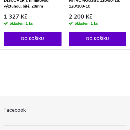
DISCOVER s hliníkovou
NITROMOUSSE 120/90-18,
výztuhou, bílé, 28mm
120/100-18
1 327 Kč
2 200 Kč
Skladem
1 ks
Skladem
1 ks
DO KOŠÍKU
DO KOŠÍKU
O
v
l
Z
á
Facebook
d
á
a