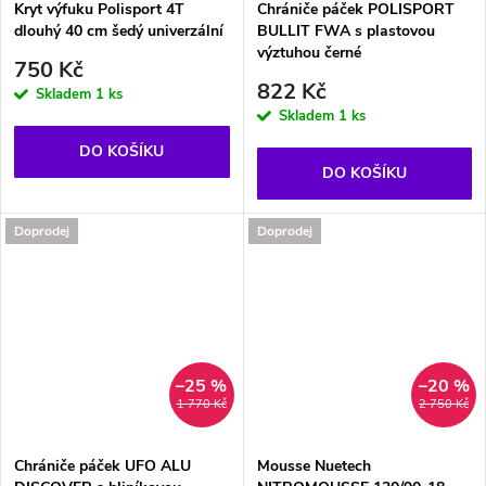
Kryt výfuku Polisport 4T
Chrániče páček POLISPORT
dlouhý 40 cm šedý univerzální
BULLIT FWA s plastovou
výztuhou černé
750 Kč
822 Kč
Skladem
1 ks
Skladem
1 ks
DO KOŠÍKU
DO KOŠÍKU
Doprodej
Doprodej
–25 %
–20 %
1 770 Kč
2 750 Kč
Chrániče páček UFO ALU
Mousse Nuetech