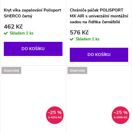
Kryt víka zapalování Polisport
Chrániče páček POLISPORT
SHERCO černý
MX AIR s univerzální montážní
sadou na řidítka černé/bílé
462 Kč
576 Kč
Skladem
1 ks
Skladem
1 ks
DO KOŠÍKU
DO KOŠÍKU
Doprodej
Doprodej
–25 %
–25 %
1 001 Kč
1 096 Kč