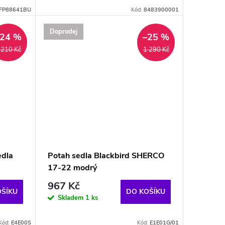
FP88641BU
Kód:
8483900001
Doprodej
–24 %
–25 %
 210 Kč
1 290 Kč
edla
Potah sedla Blackbird SHERCO
17-22 modrý
967 Kč
OŠÍKU
DO KOŠÍKU
Skladem
1 ks
Kód:
E4E00S
Kód:
E1E01G/01