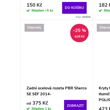
150 Kč
182 
DO KOŠÍKU
Skladem
>5 ks
Skl
Kód:
40906
Doprodej
Doprod
–25 %
428 Kč
Zadní ocelová rozeta PBR Sherco
Kryty 
SE SEF 2014-
tlumič
POLIS
375 Kč
od
ZOBRAZIT
423 
Skladem
1 ks