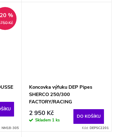
–20 %
 750 Kč
OUSSE
Koncovka výfuku DEP Pipes
SHERCO 250/300
FACTORY/RACING
OŠÍKU
2 950 Kč
DO KOŠÍKU
Skladem
1 ks
:
NM18-305
Kód:
DEPSC2201