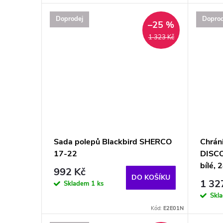
Doprodej
Doprod
–25 %
1 323 Kč
Sada polepů Blackbird SHERCO
Chrán
17-22
DISCO
bílé,
992 Kč
DO KOŠÍKU
1 32
Skladem
1 ks
Skl
Kód:
E2E01N