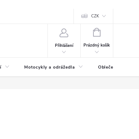
CZK
NÁKUPNÍ
KOŠÍK
Prázdný košík
Přihlášení
í
Motocykly a odrážedla
Oblečení a doplňk