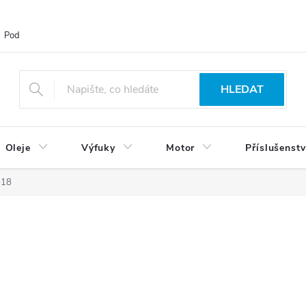
Podmínky ochrany osobních údajů
Blog
Vrácení zboží
HLEDAT
Oleje
Výfuky
Motor
Příslušenstv
018