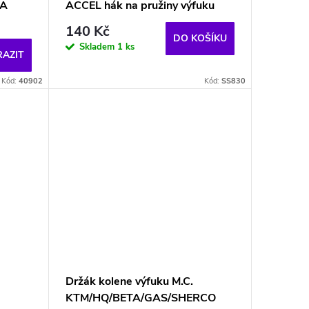
XA
ACCEL hák na pružiny výfuku
140 Kč
DO KOŠÍKU
Skladem
1 ks
AZIT
Kód:
40902
Kód:
SS830
Držák kolene výfuku M.C.
KTM/HQ/BETA/GAS/SHERCO