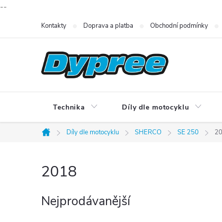
--
Přejít
Kontakty
Doprava a platba
Obchodní podmínky
na
obsah
Technika
Díly dle motocyklu
Díly dle motocyklu
SHERCO
SE 250
2
Domů
2018
Nejprodávanější