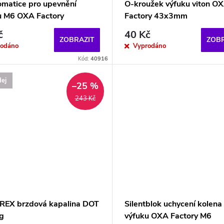
omatice pro upevnění
O-kroužek výfuku viton O
u M6 OXA Factory
Factory 43x3mm
č
40 Kč
ZOBRAZIT
ZOBR
rodáno
Vyprodáno
Kód:
40916
ej
–25 %
243 Kč
EX brzdová kapalina DOT
Silentblok uchycení kolena
g
výfuku OXA Factory M6