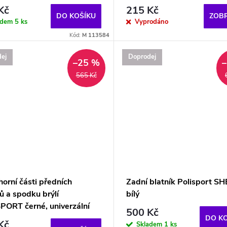
Kč
215 Kč
DO KOŠÍKU
ZOBR
adem
5 ks
Vyprodáno
Kód:
M 113584
ej
Doprodej
–25 %
565 Kč
horní části předních
Zadní blatník Polisport S
ů a spodku brýlí
bílý
PORT černé, univerzální
500 Kč
DO K
Kč
Skladem
1 ks