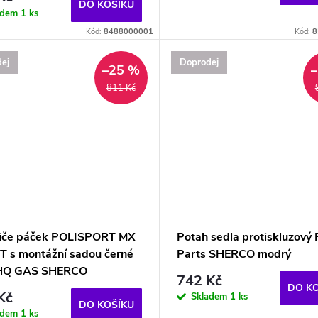
DO KOŠÍKU
adem
1 ks
Kód:
8488000001
Kód:
8
ej
Doprodej
–25 %
811 Kč
iče páček POLISPORT MX
Potah sedla protiskluzový
T s montážní sadou černé
Parts SHERCO modrý
HQ GAS SHERCO
742 Kč
DO K
Kč
Skladem
1 ks
DO KOŠÍKU
adem
1 ks