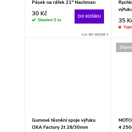
p
Pásek na ráfek 21" Nachman
Rychl
u
výfuk
r
30 Kč
DO KOŠÍKU
35 K
Skladem
5 ks
k
o
Vyp
Kód:
MC-06358-7
t
d
Doprod
ů
u
k
t
ů
Gumové těsnění spoje výfuku
MOTOR
OXA Factory 2t 28/30mm
4 250