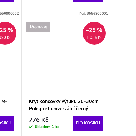
556900002
Kód:
8556900001
Doprodej
–25 %
–25 %
990 Kč
1 035 Kč
 FM-
Kryt koncovky výfuku 20-30cm
Polisport univerzální černý
776 Kč
OŠÍKU
DO KOŠÍKU
Skladem
1 ks