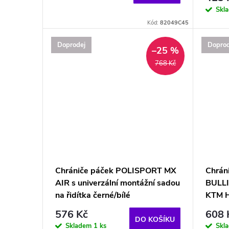
Skl
Kód:
82049C45
Doprodej
Doprod
–25 %
768 Kč
Chrániče páček POLISPORT MX
Chrán
AIR s univerzální montážní sadou
BULLI
na řidítka černé/bílé
KTM 
576 Kč
608 
DO KOŠÍKU
Skladem
1 ks
Skl