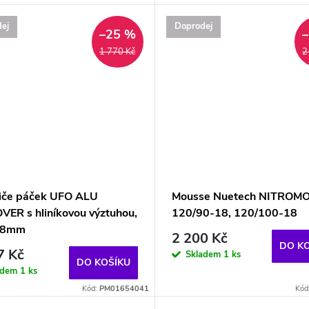
ej
Doprodej
–25 %
1 770 Kč
2
iče páček UFO ALU
Mousse Nuetech NITROM
VER s hliníkovou výztuhou,
120/90-18, 120/100-18
 28mm
2 200 Kč
DO K
7 Kč
Skladem
1 ks
DO KOŠÍKU
adem
1 ks
Kód:
PM01654041
Kód