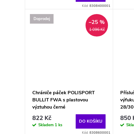
Kód:
8308400001
Doprodej
–25 %
1 096 Kč
Chrániče páček POLISPORT
Příslu
BULLIT FWA s plastovou
výfuk
výztuhou černé
28/3
822 Kč
850 
DO KOŠÍKU
Skladem
1 ks
Skl
Kód:
8308600001