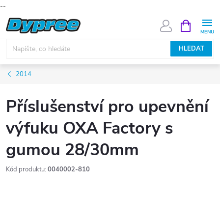
--
Přejít
NÁKUPNÍ
KOŠÍK
na
obsah
HLEDAT
2014
Příslušenství pro upevnění
výfuku OXA Factory s
gumou 28/30mm
Kód produktu:
0040002-810