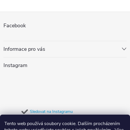
Z
Facebook
á
p
Informace pro vás
a
Instagram
t
í
Sledovat na Instagramu
Tento web používá soubory cookie. Dalším procházením
Přijímáme online platby