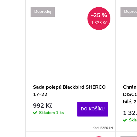
Doprodej
Doprod
–25 %
1 323 Kč
Sada polepů Blackbird SHERCO
Chrán
17-22
DISCO
bílé,
992 Kč
DO KOŠÍKU
1 32
Skladem
1 ks
Skl
Kód:
E2E01N