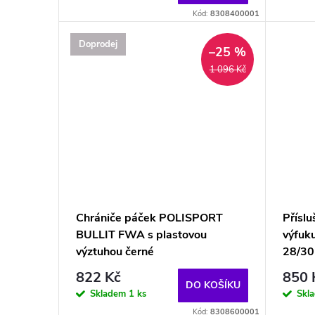
Kód:
8308400001
Doprodej
–25 %
1 096 Kč
Chrániče páček POLISPORT
Příslu
BULLIT FWA s plastovou
výfuk
výztuhou černé
28/3
822 Kč
850 
DO KOŠÍKU
Skladem
1 ks
Skl
Kód:
8308600001