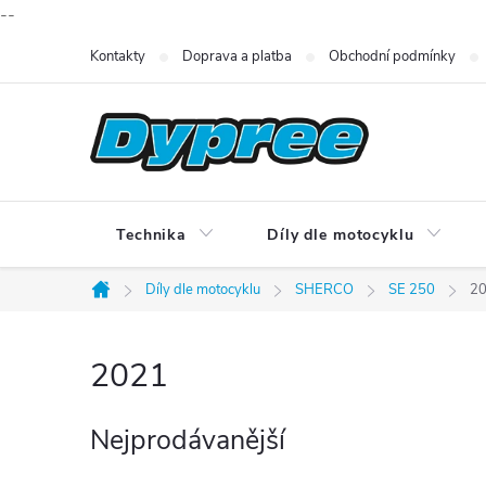
--
Přejít
Kontakty
Doprava a platba
Obchodní podmínky
na
obsah
Technika
Díly dle motocyklu
Díly dle motocyklu
SHERCO
SE 250
2
Domů
2021
Nejprodávanější