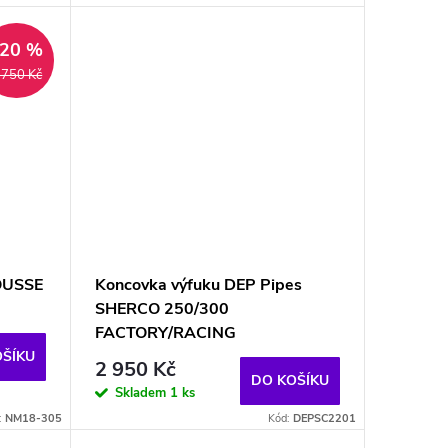
–20 %
 750 Kč
OUSSE
Koncovka výfuku DEP Pipes
SHERCO 250/300
FACTORY/RACING
OŠÍKU
2 950 Kč
DO KOŠÍKU
Skladem
1 ks
:
NM18-305
Kód:
DEPSC2201