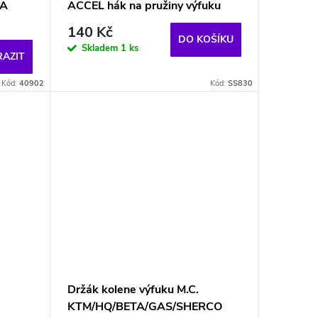
XA
ACCEL hák na pružiny výfuku
140 Kč
DO KOŠÍKU
Skladem
1 ks
AZIT
Kód:
40902
Kód:
SS830
Držák kolene výfuku M.C.
KTM/HQ/BETA/GAS/SHERCO