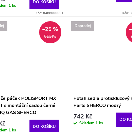
DO KOŠÍKU
adem
1 ks
Kód:
8488000001
Kód:
8
ej
Doprodej
–25 %
811 Kč
iče páček POLISPORT MX
Potah sedla protiskluzový
T s montážní sadou černé
Parts SHERCO modrý
HQ GAS SHERCO
742 Kč
DO K
Kč
Skladem
1 ks
DO KOŠÍKU
adem
1 ks