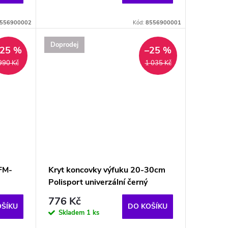
556900002
Kód:
8556900001
Doprodej
–25 %
–25 %
990 Kč
1 035 Kč
 FM-
Kryt koncovky výfuku 20-30cm
Polisport univerzální černý
776 Kč
OŠÍKU
DO KOŠÍKU
Skladem
1 ks