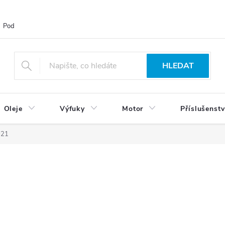
Podmínky ochrany osobních údajů
Blog
Vrácení zboží
HLEDAT
Oleje
Výfuky
Motor
Příslušenstv
021