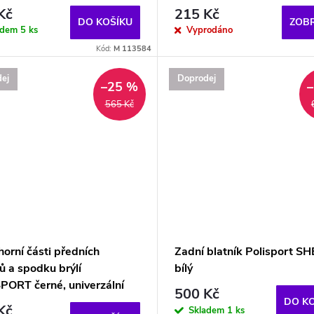
Kč
215 Kč
DO KOŠÍKU
ZOBR
adem
5 ks
Vyprodáno
Kód:
M 113584
ej
Doprodej
–25 %
565 Kč
horní části předních
Zadní blatník Polisport S
ů a spodku brýlí
bílý
PORT černé, univerzální
500 Kč
DO K
Kč
Skladem
1 ks