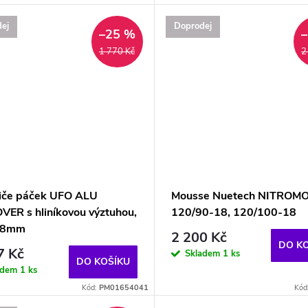
ej
Doprodej
–25 %
1 770 Kč
2
iče páček UFO ALU
Mousse Nuetech NITROM
VER s hliníkovou výztuhou,
120/90-18, 120/100-18
 28mm
2 200 Kč
DO K
7 Kč
Skladem
1 ks
DO KOŠÍKU
adem
1 ks
Kód:
PM01654041
Kód