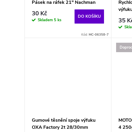
p
Pásek na ráfek 21" Nachman
Rychl
u
výfuk
r
30 Kč
DO KOŠÍKU
35 K
Skladem
5 ks
k
o
Skl
Kód:
MC-06358-7
t
d
Doprod
ů
u
k
t
ů
Gumové těsnění spoje výfuku
MOTOR
OXA Factory 2t 28/30mm
4 250