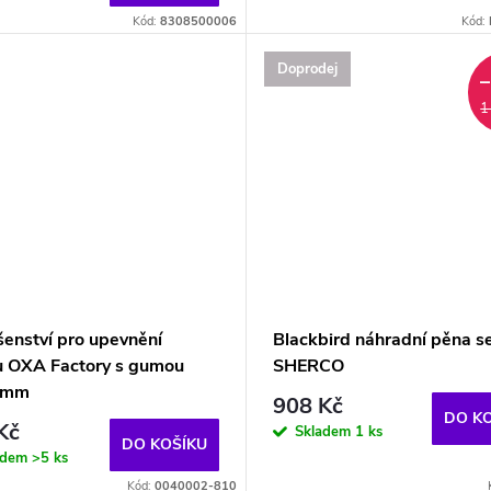
Kód:
8308500006
Kód:
Doprodej
1
šenství pro upevnění
Blackbird náhradní pěna s
u OXA Factory s gumou
SHERCO
0mm
908 Kč
DO K
Kč
Skladem
1 ks
DO KOŠÍKU
adem
>5 ks
Kód:
0040002-810