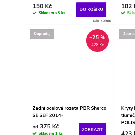
150 Kč
182 
DO KOŠÍKU
Skladem
>5 ks
Skl
Kód:
40906
Doprodej
Doprod
–25 %
428 Kč
Zadní ocelová rozeta PBR Sherco
Kryty 
SE SEF 2014-
tlumič
POLIS
375 Kč
od
ZOBRAZIT
423 
Skladem
1 ks