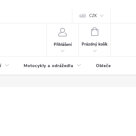
CZK
NÁKUPNÍ
KOŠÍK
Prázdný košík
Přihlášení
í
Motocykly a odrážedla
Oblečení a doplňk