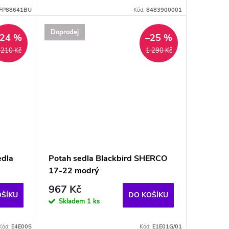
FP88641BU
Kód:
8483900001
Doprodej
–24 %
–25 %
 210 Kč
1 290 Kč
edla
Potah sedla Blackbird SHERCO
17-22 modrý
967 Kč
OŠÍKU
DO KOŠÍKU
Skladem
1 ks
Kód:
E4E00S
Kód:
E1E01G/01