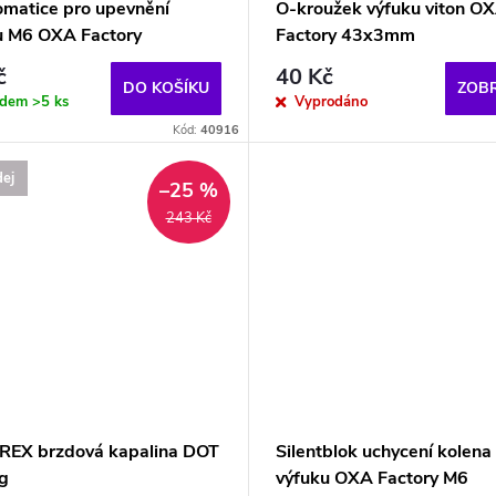
omatice pro upevnění
O-kroužek výfuku viton O
u M6 OXA Factory
Factory 43x3mm
č
40 Kč
DO KOŠÍKU
ZOBR
adem
>5 ks
Vyprodáno
Kód:
40916
ej
–25 %
243 Kč
EX brzdová kapalina DOT
Silentblok uchycení kolena
g
výfuku OXA Factory M6