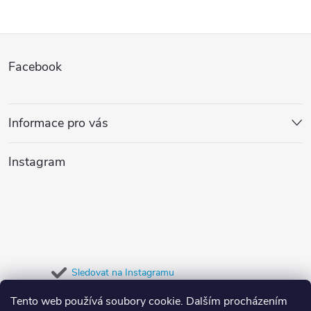
Z
Facebook
á
p
Informace pro vás
a
Instagram
t
í
Sledovat na Instagramu
Tento web používá soubory cookie. Dalším procházením
Přijímáme online platby