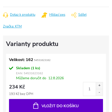
Dotaz k produktu
Hlídací pes
Sdílet
Značka:
KTM
Velikost: 162
54531623162
Skladem
(1 ks)
EAN:
54531623162
Můžeme doručit do
12.8.2026
234 Kč
193 Kč bez DPH
VLOŽIT DO KOŠÍKU