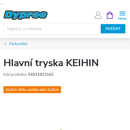
--
Přejít
NÁKUPNÍ
KOŠÍK
na
obsah
HLEDAT
Karburátor
Hlavní tryska KEIHIN
Kód produktu:
54531623162
SLEVA 25% v košíku kód: SLEVA