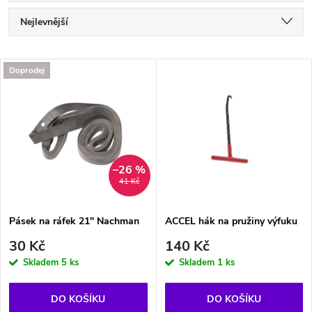
Ř
Nejlevnější
a
Nejdražší
V
Doprodej
Nejprodávanější
z
ý
Abecedně
e
p
n
i
–26 %
41 Kč
í
s
p
Pásek na ráfek 21" Nachman
ACCEL hák na pružiny výfuku
p
30 Kč
140 Kč
r
Skladem
5 ks
Skladem
1 ks
r
o
DO KOŠÍKU
DO KOŠÍKU