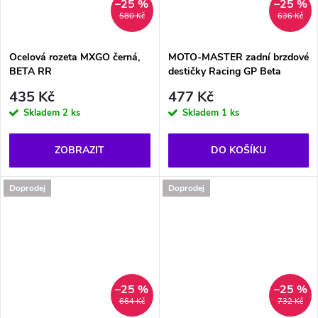
–25 %
–25 %
580 Kč
636 Kč
Ocelová rozeta MXGO černá,
MOTO-MASTER zadní brzdové
BETA RR
destičky Racing GP Beta
435 Kč
477 Kč
Skladem
2 ks
Skladem
1 ks
ZOBRAZIT
DO KOŠÍKU
Doprodej
Doprodej
–25 %
–25 %
664 Kč
732 Kč