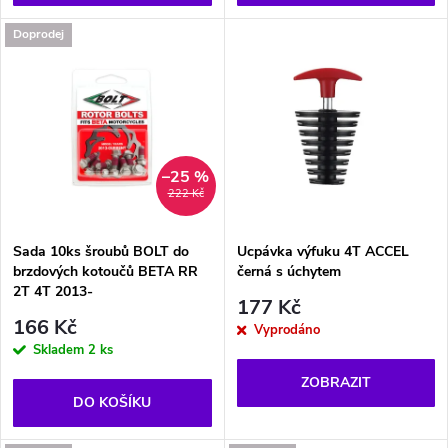
o
d
Doprodej
d
u
u
k
k
t
–25 %
t
222 Kč
ů
ů
Sada 10ks šroubů BOLT do
Ucpávka výfuku 4T ACCEL
brzdových kotoučů BETA RR
černá s úchytem
2T 4T 2013-
177 Kč
166 Kč
Vyprodáno
Skladem
2 ks
ZOBRAZIT
DO KOŠÍKU