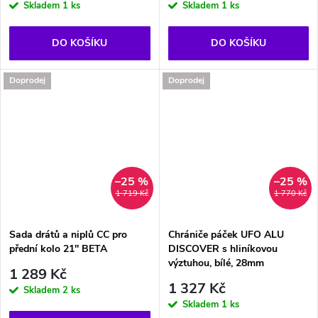
Skladem
1 ks
Skladem
1 ks
DO KOŠÍKU
DO KOŠÍKU
Doprodej
Doprodej
–25 %
–25 %
1 719 Kč
1 770 Kč
Sada drátů a niplů CC pro
Chrániče páček UFO ALU
přední kolo 21'' BETA
DISCOVER s hliníkovou
výztuhou, bílé, 28mm
1 289 Kč
1 327 Kč
Skladem
2 ks
Skladem
1 ks