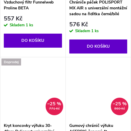
Vzduchový filtr Funnelweb
Chrániče páček POLISPORT
Proline BETA
MX AIR s univerzální montážní
sadou na řidítka černé/bílé
557 Kč
576 Kč
Skladem
1 ks
Skladem
1 ks
DO KOŠÍKU
DO KOŠÍKU
Doprodej
–25 %
–25 %
771 Kč
860 Kč
Kryt koncovky výfuku 30-
Gumový chránič výfuku