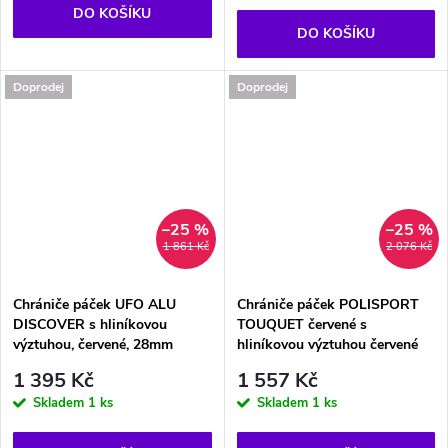
DO KOŠÍKU
DO KOŠÍKU
Doprodej
Doprodej
–25 %
–25 %
1 861 Kč
2 076 Kč
Chrániče páček UFO ALU
Chrániče páček POLISPORT
DISCOVER s hliníkovou
TOUQUET červené s
výztuhou, červené, 28mm
hliníkovou výztuhou červené
1 395 Kč
1 557 Kč
Skladem
1 ks
Skladem
1 ks