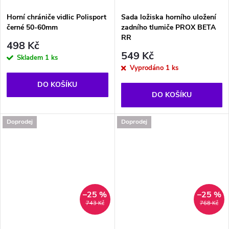
Horní chrániče vidlic Polisport
Sada ložiska horního uložení
černé 50-60mm
zadního tlumiče PROX BETA
RR
498 Kč
549 Kč
Skladem
1 ks
Vyprodáno
1 ks
DO KOŠÍKU
DO KOŠÍKU
Doprodej
Doprodej
–25 %
–25 %
743 Kč
768 Kč