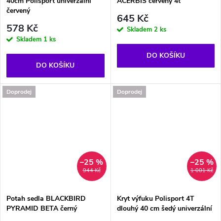
40cm Polisport univerzální
ACERBIS červený 4t
červený
645 Kč
578 Kč
Skladem
2 ks
Skladem
1 ks
DO KOŠÍKU
DO KOŠÍKU
Doprodej
Doprodej
–25 %
–25 %
944 Kč
1 001 Kč
Potah sedla BLACKBIRD
Kryt výfuku Polisport 4T
PYRAMID BETA černý
dlouhý 40 cm šedý univerzální