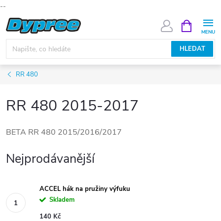
--
Přejít
NÁKUPNÍ
KOŠÍK
na
obsah
HLEDAT
RR 480
RR 480 2015-2017
BETA RR 480 2015/2016/2017
Nejprodávanější
ACCEL hák na pružiny výfuku
Skladem
140 Kč