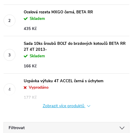
Ocelová rozeta MXGO černá, BETA RR
Skladem
435 Kč
Sada 10ks šroubů BOLT do brzdových kotoučů BETA RR
2T 4T 2013-
Skladem
166 Kč
Ucpávka výfuku 4T ACCEL černá s úchytem
Vyprodáno
177 Kč
Zobrazit více produktů
Filtrovat