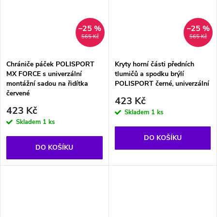
–25 %
–25 %
565 Kč
565 Kč
Chrániče páček POLISPORT
Kryty horní části předních
MX FORCE s univerzální
tlumičů a spodku brýlí
montážní sadou na řidítka
POLISPORT černé, univerzální
červené
423 Kč
423 Kč
Skladem
1 ks
Skladem
1 ks
DO KOŠÍKU
DO KOŠÍKU