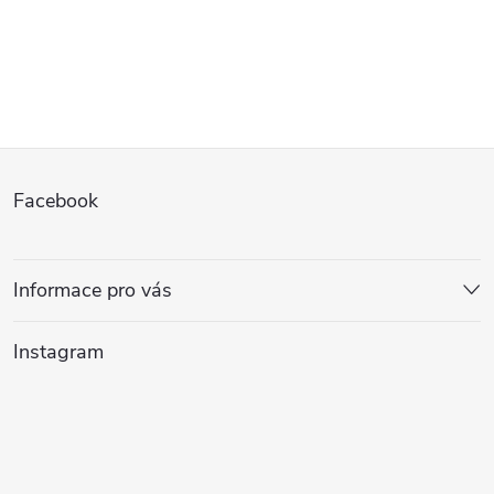
Z
Facebook
á
p
Informace pro vás
a
Instagram
t
í