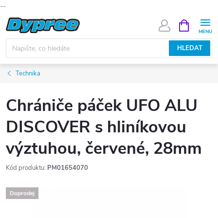
--
Přejít
NÁKUPNÍ
KOŠÍK
na
obsah
HLEDAT
Technika
Chrániče páček UFO ALU
DISCOVER s hliníkovou
výztuhou, červené, 28mm
Kód produktu:
PM01654070
Doprodej