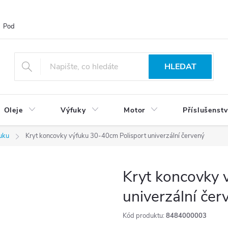
Podmínky ochrany osobních údajů
Blog
Vrácení zboží
HLEDAT
Oleje
Výfuky
Motor
Příslušenstv
uku
Kryt koncovky výfuku 30-40cm Polisport univerzální červený
Kryt koncovky 
univerzální čer
Kód produktu:
8484000003