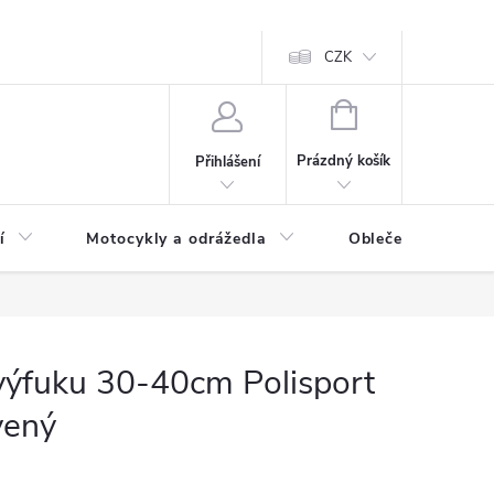
CZK
NÁKUPNÍ
KOŠÍK
Prázdný košík
Přihlášení
í
Motocykly a odrážedla
Oblečení a doplňk
výfuku 30-40cm Polisport
vený