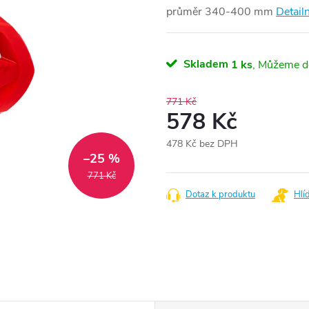
průměr 340-400 mm
Detail
Skladem
1 ks
771 Kč
578 Kč
478 Kč bez DPH
–25 %
Měrná
cena:
771 Kč
Dotaz k produktu
Hlí