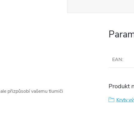
Param
EAN
:
Produkt n
nale přizpůsobí vašemu tlumiči
Kryty vý