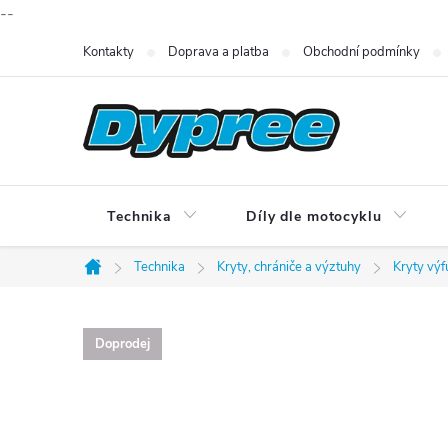
--
Přejít
Kontakty
Doprava a platba
Obchodní podmínky
na
obsah
Technika
Díly dle motocyklu
Technika
Kryty, chrániče a výztuhy
Kryty výf
Domů
Doprodej