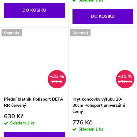
Skladem
1 ks
DO KOŠÍKU
DO KOŠÍKU
Doprodej
Doprodej
–25 %
–25 %
840 Kč
1 035 Kč
Přední blatník Polisport BETA
Kryt koncovky výfuku 20-
RR červený
30cm Polisport univerzální
černý
630 Kč
776 Kč
Skladem
1 ks
Skladem
1 ks