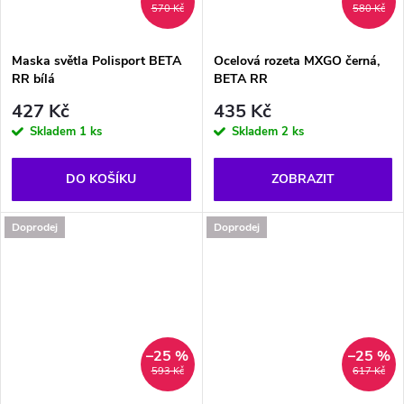
570 Kč
580 Kč
Maska světla Polisport BETA
Ocelová rozeta MXGO černá,
RR bílá
BETA RR
427 Kč
435 Kč
Skladem
1 ks
Skladem
2 ks
DO KOŠÍKU
ZOBRAZIT
Doprodej
Doprodej
–25 %
–25 %
593 Kč
617 Kč