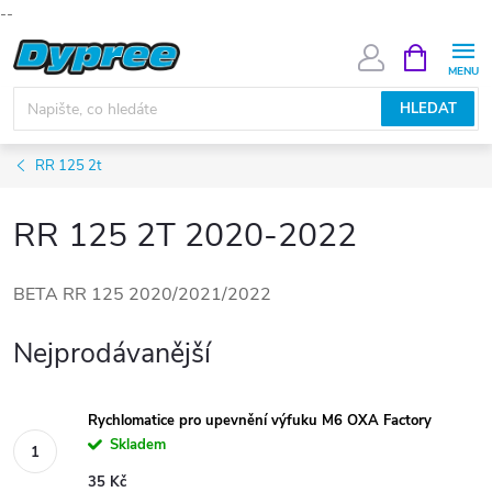
--
Přejít
NÁKUPNÍ
KOŠÍK
na
obsah
HLEDAT
RR 125 2t
RR 125 2T 2020-2022
BETA RR 125 2020/2021/2022
Nejprodávanější
Rychlomatice pro upevnění výfuku M6 OXA Factory
Skladem
35 Kč