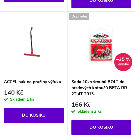
o
DO KOŠÍKU
d
d
Doprodej
u
u
k
k
t
t
–25 %
222 Kč
ů
ů
ACCEL hák na pružiny výfuku
Sada 10ks šroubů BOLT do
brzdových kotoučů BETA RR
140 Kč
2T 4T 2013-
Skladem
1 ks
166 Kč
Skladem
2 ks
DO KOŠÍKU
DO KOŠÍKU