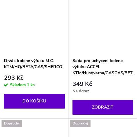
Držák kolene výfuku M.C.
Sada pro uchycení kolene
KTM/HQ/BETA/GAS/SHERCO
výfuku ACCEL
KTM/Husqvarna/GASGAS/BETA
293 Kč
349 Kč
Skladem
1 ks
Na dotaz
DO KOŠÍKU
ZOBRAZIT
Doprodej
Doprodej