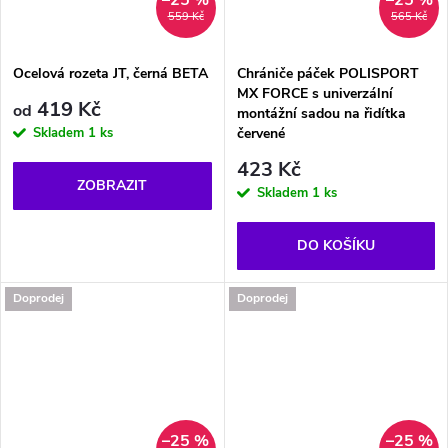
559 Kč
565 Kč
Ocelová rozeta JT, černá BETA
Chrániče páček POLISPORT
MX FORCE s univerzální
419 Kč
od
montážní sadou na řidítka
Skladem
1 ks
červené
423 Kč
ZOBRAZIT
Skladem
1 ks
DO KOŠÍKU
Doprodej
Doprodej
–25 %
–25 %