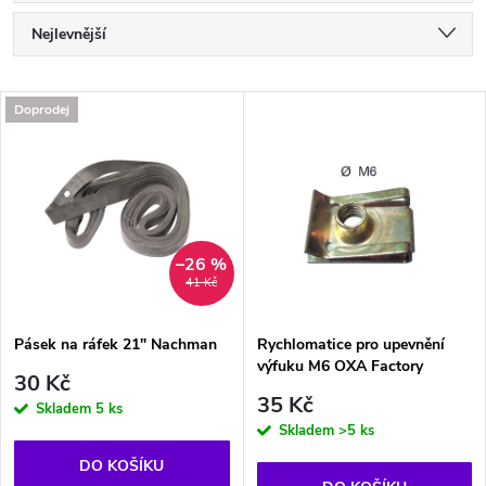
Ř
Nejlevnější
a
Nejdražší
V
Doprodej
Nejprodávanější
z
ý
Abecedně
e
p
n
i
–26 %
41 Kč
í
s
p
Pásek na ráfek 21" Nachman
Rychlomatice pro upevnění
výfuku M6 OXA Factory
p
30 Kč
r
35 Kč
Skladem
5 ks
r
Skladem
>5 ks
o
DO KOŠÍKU