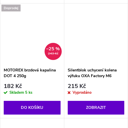
Doprodej
–25 %
243 Kč
MOTOREX brzdová kapalina
Silentblok uchycení kolena
DOT 4 250g
výfuku OXA Factory M6
182 Kč
215 Kč
Skladem
5 ks
Vyprodáno
DO KOŠÍKU
ZOBRAZIT