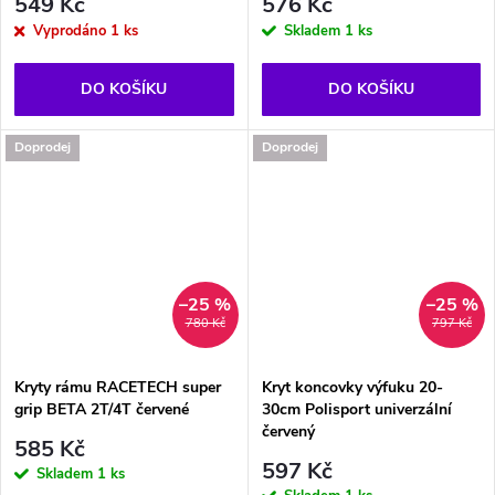
549 Kč
576 Kč
Vyprodáno
1 ks
Skladem
1 ks
DO KOŠÍKU
DO KOŠÍKU
Doprodej
Doprodej
–25 %
–25 %
780 Kč
797 Kč
Kryty rámu RACETECH super
Kryt koncovky výfuku 20-
grip BETA 2T/4T červené
30cm Polisport univerzální
červený
585 Kč
597 Kč
Skladem
1 ks