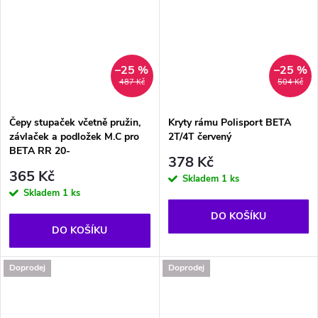
–25 %
–25 %
487 Kč
504 Kč
Čepy stupaček včetně pružin,
Kryty rámu Polisport BETA
závlaček a podložek M.C pro
2T/4T červený
BETA RR 20-
378 Kč
365 Kč
Skladem
1 ks
Skladem
1 ks
DO KOŠÍKU
DO KOŠÍKU
Doprodej
Doprodej