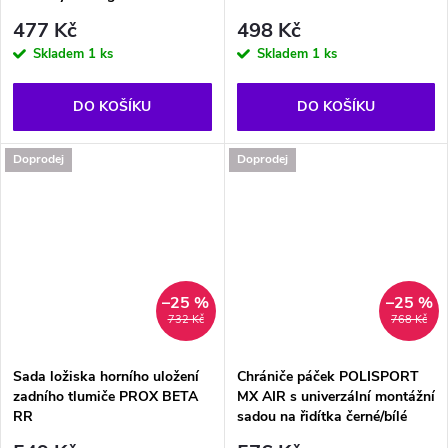
477 Kč
498 Kč
Skladem
1 ks
Skladem
1 ks
DO KOŠÍKU
DO KOŠÍKU
Doprodej
Doprodej
–25 %
–25 %
732 Kč
768 Kč
Sada ložiska horního uložení
Chrániče páček POLISPORT
zadního tlumiče PROX BETA
MX AIR s univerzální montážní
RR
sadou na řidítka černé/bílé