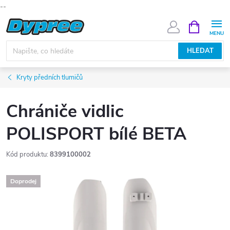
--
Přejít
NÁKUPNÍ
KOŠÍK
na
obsah
HLEDAT
Kryty předních tlumičů
Chrániče vidlic
POLISPORT bílé BETA
Kód produktu:
8399100002
Doprodej