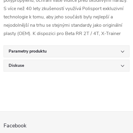
polypropylenu, ochrání vaše vidlice před škodlivými nárazy.
S více než 40 lety zkušeností využívá Polisport exkluzivní
technologie k tomu, aby jeho součásti byly nejlepší a
nejodolnější na trhu se stejnými standardy jako originální
plasty (OEM). K dispozici pro Beta RR 2T / 4T, X-Trainer
Parametry produktu
Diskuse
Z
Facebook