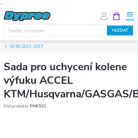
--
Přejít
NÁKUPNÍ
KOŠÍK
na
obsah
HLEDAT
SX 85 2012-2017
Sada pro uchycení kolene
výfuku ACCEL
KTM/Husqvarna/GASGAS/
Kód produktu:
PMK501