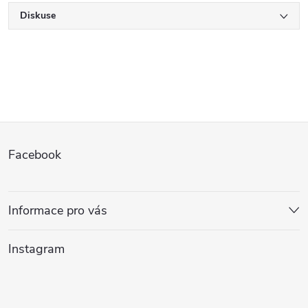
Diskuse
Z
Facebook
á
p
Informace pro vás
a
Instagram
t