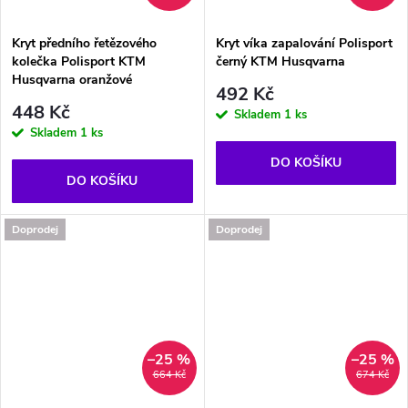
Kryt předního řetězového
Kryt víka zapalování Polisport
kolečka Polisport KTM
černý KTM Husqvarna
Husqvarna oranžové
492 Kč
448 Kč
Skladem
1 ks
Skladem
1 ks
DO KOŠÍKU
DO KOŠÍKU
Doprodej
Doprodej
–25 %
–25 %
664 Kč
674 Kč