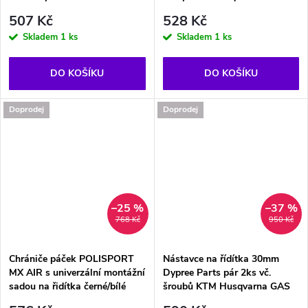
507 Kč
528 Kč
Skladem
1 ks
Skladem
1 ks
DO KOŠÍKU
DO KOŠÍKU
Doprodej
Doprodej
–25 %
–37 %
768 Kč
950 Kč
Chrániče páček POLISPORT
Nástavce na řídítka 30mm
MX AIR s univerzální montážní
Dypree Parts pár 2ks vč.
sadou na řidítka černé/bílé
šroubů KTM Husqvarna GAS