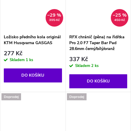
–29 %
–25 %
395 Kč
450 Kč
Ložisko předního kola originál
RFX chránič (pěna) na řídítka
KTM Husqvarna GASGAS
Pro 2.0 F7 Taper Bar Pad
28.6mm černý/bílý/oranž
277 Kč
337 Kč
Skladem
1 ks
Skladem
2 ks
DO KOŠÍKU
DO KOŠÍKU
Doprodej
Doprodej