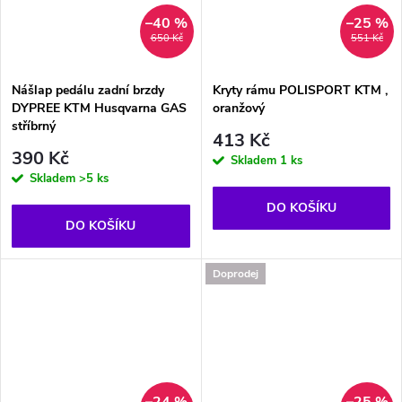
–40 %
–25 %
650 Kč
551 Kč
Nášlap pedálu zadní brzdy
Kryty rámu POLISPORT KTM ,
DYPREE KTM Husqvarna GAS
oranžový
stříbrný
413 Kč
390 Kč
Skladem
1 ks
Skladem
>5 ks
DO KOŠÍKU
DO KOŠÍKU
Doprodej
–24 %
–25 %