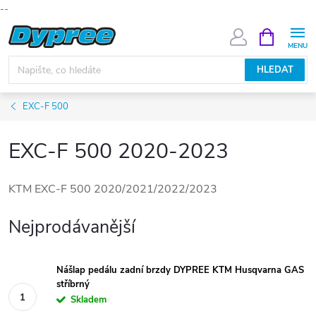
--
Přejít
NÁKUPNÍ
KOŠÍK
na
obsah
HLEDAT
EXC-F 500
EXC-F 500 2020-2023
KTM EXC-F 500 2020/2021/2022/2023
Nejprodávanější
Nášlap pedálu zadní brzdy DYPREE KTM Husqvarna GAS
stříbrný
Skladem