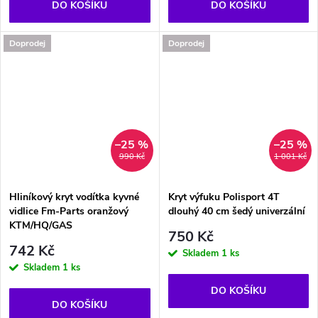
DO KOŠÍKU
DO KOŠÍKU
Doprodej
Doprodej
–25 %
–25 %
990 Kč
1 001 Kč
Hliníkový kryt vodítka kyvné
Kryt výfuku Polisport 4T
vidlice Fm-Parts oranžový
dlouhý 40 cm šedý univerzální
KTM/HQ/GAS
750 Kč
742 Kč
Skladem
1 ks
Skladem
1 ks
DO KOŠÍKU
DO KOŠÍKU