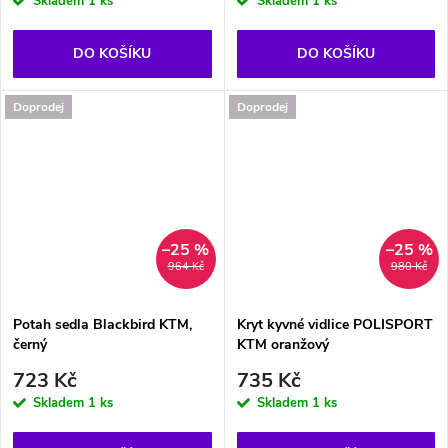
Skladem
1 ks
Skladem
1 ks
DO KOŠÍKU
DO KOŠÍKU
Doprodej
Doprodej
–25 %
–25 %
964 Kč
980 Kč
Potah sedla Blackbird KTM,
Kryt kyvné vidlice POLISPORT
černý
KTM oranžový
723 Kč
735 Kč
Skladem
1 ks
Skladem
1 ks