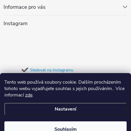
p
v
Informace pro vás
a
k
Instagram
y
t
v
í
ý
p
Sledovat na Instagramu
i
Tento web používá soubory cookie. Dalším procházením
Přijímáme online platby
s
tohoto webu vyjadřujete souhlas s jejich používáním.. Více
informací
zde
.
u
Nastavení
Copyright 2026
Dypree
. Všechna práva vyhrazena.
Souhlasím