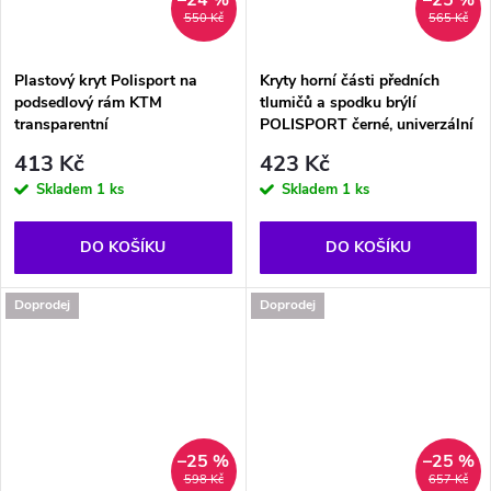
550 Kč
565 Kč
Plastový kryt Polisport na
Kryty horní části předních
podsedlový rám KTM
tlumičů a spodku brýlí
transparentní
POLISPORT černé, univerzální
413 Kč
423 Kč
Skladem
1 ks
Skladem
1 ks
DO KOŠÍKU
DO KOŠÍKU
Doprodej
Doprodej
–25 %
–25 %
598 Kč
657 Kč