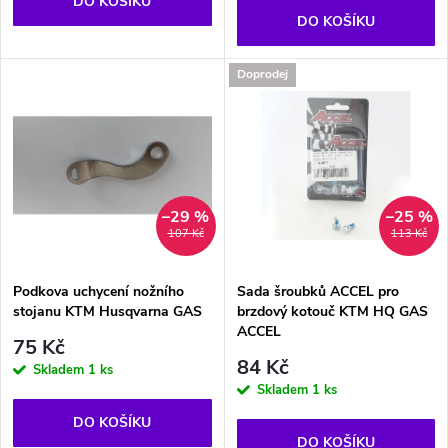
o
DO KOŠÍKU
o
DO KOŠÍKU
d
d
Doprodej
u
u
k
k
t
t
–29 %
–25 %
107 Kč
113 Kč
ů
ů
Podkova uchycení nožního
Sada šroubků ACCEL pro
stojanu KTM Husqvarna GAS
brzdový kotouč KTM HQ GAS
ACCEL
75 Kč
84 Kč
Skladem
1 ks
Skladem
1 ks
DO KOŠÍKU
DO KOŠÍKU