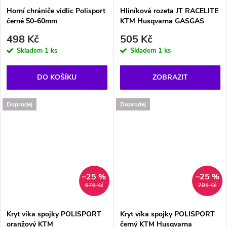
Horní chrániče vidlic Polisport
Hliníková rozeta JT RACELITE
černé 50-60mm
KTM Husqvarna GASGAS
498 Kč
505 Kč
Skladem
1 ks
Skladem
1 ks
DO KOŠÍKU
ZOBRAZIT
Doprodej
Doprodej
–25 %
–25 %
676 Kč
705 Kč
Kryt víka spojky POLISPORT
Kryt víka spojky POLISPORT
oranžový KTM
černý KTM Husqvarna