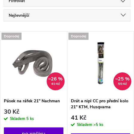
Filtrovat
Ř
Nejlevnější
a
Nejdražší
V
Doprodej
Doprodej
Nejprodávanější
z
ý
Abecedně
e
p
n
i
–26 %
–25 %
41 Kč
55 Kč
í
s
p
Pásek na ráfek 21" Nachman
Drát a nipl CC pro přední kolo
21'' KTM, Husqvarna
p
30 Kč
r
41 Kč
Skladem
5 ks
r
Skladem
>5 ks