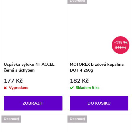
Doprodej
–25 %
243 Kč
Ucpávka výfuku 4T ACCEL
MOTOREX brzdová kapalina
černá s úchytem
DOT 4 250g
177 Kč
182 Kč
Vyprodáno
Skladem
5 ks
ZOBRAZIT
DO KOŠÍKU
Doprodej
Doprodej