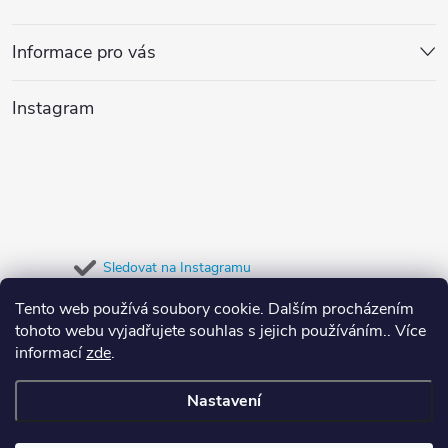
a
p
Informace pro vás
c
a
í
Instagram
t
p
r
í
v
k
Sledovat na Instagramu
y
Tento web používá soubory cookie. Dalším procházením
Přijímáme online platby
tohoto webu vyjadřujete souhlas s jejich používáním.. Více
v
informací
zde
.
ý
Nastavení
p
Copyright 2026
Dypree
. Všechna práva vyhrazena.