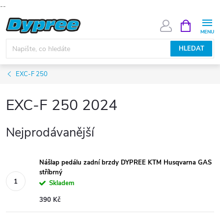
--
Přejít
NÁKUPNÍ
KOŠÍK
na
obsah
HLEDAT
EXC-F 250
EXC-F 250 2024
Nejprodávanější
Nášlap pedálu zadní brzdy DYPREE KTM Husqvarna GAS
stříbrný
Skladem
390 Kč