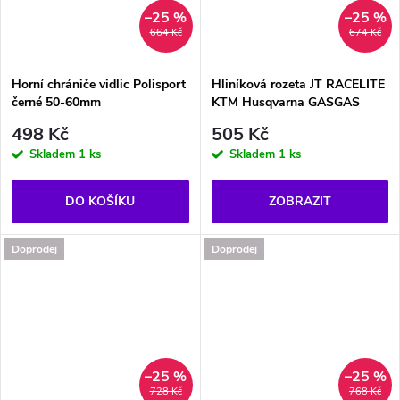
–25 %
–25 %
664 Kč
674 Kč
Horní chrániče vidlic Polisport
Hliníková rozeta JT RACELITE
černé 50-60mm
KTM Husqvarna GASGAS
498 Kč
505 Kč
Skladem
1 ks
Skladem
1 ks
DO KOŠÍKU
ZOBRAZIT
Doprodej
Doprodej
–25 %
–25 %
728 Kč
768 Kč