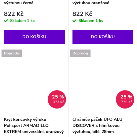
výztuhou černé
výztuhou oranžové
822 Kč
822 Kč
Skladem
1 ks
Skladem
1 ks
DO KOŠÍKU
DO KOŠÍKU
Doprodej
Doprodej
–25 %
–25 %
1 373 Kč
1 770 Kč
Kryt koncovky výfuku
Chrániče páček UFO ALU
Polisport ARMADILLO
DISCOVER s hliníkovou
EXTREM univerzální, oranžový
výztuhou, bílé, 28mm