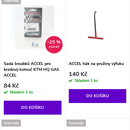
d
Doprodej
u
u
k
k
t
t
–25 %
113 Kč
ů
ů
Sada šroubků ACCEL pro
ACCEL hák na pružiny výfuku
brzdový kotouč KTM HQ GAS
140 Kč
ACCEL
Skladem
1 ks
84 Kč
Skladem
1 ks
DO KOŠÍKU
DO KOŠÍKU
Doprodej
Doprodej