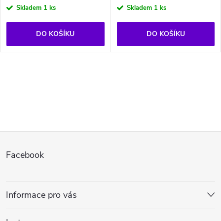
Skladem
1 ks
Skladem
1 ks
DO KOŠÍKU
DO KOŠÍKU
O
v
l
Z
á
Facebook
d
á
a
p
Informace pro vás
c
a
í