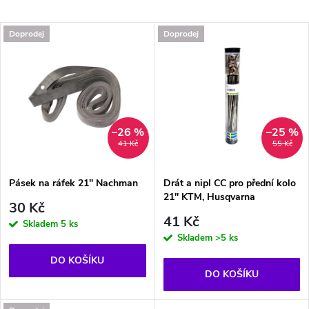
a
Nejdražší
V
Doprodej
Doprodej
Nejprodávanější
z
ý
Abecedně
e
p
n
i
–26 %
–25 %
41 Kč
55 Kč
í
s
p
Pásek na ráfek 21" Nachman
Drát a nipl CC pro přední kolo
21'' KTM, Husqvarna
p
30 Kč
r
41 Kč
Skladem
5 ks
r
Skladem
>5 ks
o
DO KOŠÍKU
o
DO KOŠÍKU
d