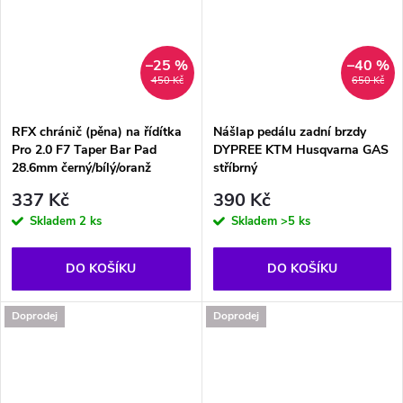
–25 %
–40 %
450 Kč
650 Kč
RFX chránič (pěna) na řídítka
Nášlap pedálu zadní brzdy
Pro 2.0 F7 Taper Bar Pad
DYPREE KTM Husqvarna GAS
28.6mm černý/bílý/oranž
stříbrný
337 Kč
390 Kč
Skladem
2 ks
Skladem
>5 ks
DO KOŠÍKU
DO KOŠÍKU
Doprodej
Doprodej