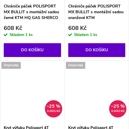
Chrániče páček POLISPORT
Chrániče páček POLISPORT
MX BULLIT s montážní sadou
MX BULLIT s montážní sadou
černé KTM HQ GAS SHERCO
oranžové KTM
608 Kč
608 Kč
Skladem
1 ks
Skladem
1 ks
DO KOŠÍKU
DO KOŠÍKU
Doprodej
Doprodej
–25 %
–25 %
1 001 Kč
1 042 Kč
Kryt výfuku Polisport 4T
Kryt výfuku Polisport 4T