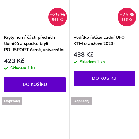
–25 %
–25 %
565 Kč
585 Kč
Kryty horní části předních
Vodítko řetězu zadní UFO
tlumičů a spodku brýlí
KTM oranžové 2023-
POLISPORT černé, univerzální
438 Kč
423 Kč
Skladem
1 ks
Skladem
1 ks
DO KOŠÍKU
DO KOŠÍKU
Doprodej
Doprodej