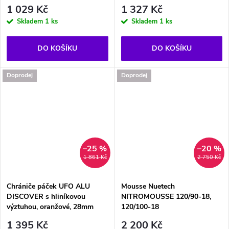
1 029 Kč
1 327 Kč
Skladem
1 ks
Skladem
1 ks
DO KOŠÍKU
DO KOŠÍKU
Doprodej
Doprodej
–25 %
–20 %
1 861 Kč
2 750 Kč
Chrániče páček UFO ALU
Mousse Nuetech
DISCOVER s hliníkovou
NITROMOUSSE 120/90-18,
výztuhou, oranžové, 28mm
120/100-18
1 395 Kč
2 200 Kč