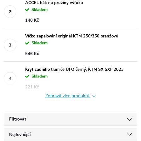
ACCEL hák na pružiny výfuku
Skladem
140 Kč
Víčko zapalování originál KTM 250/350 oranžové
Skladem
546 Kč
Kryt zadního tlumiče UFO černý, KTM SX SXF 2023
Skladem
221 Kč
Zobrazit více produktů
Filtrovat
Ř
Nejlevnější