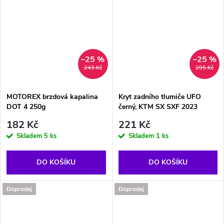
–25 %
–25 %
243 Kč
295 Kč
MOTOREX brzdová kapalina
Kryt zadního tlumiče UFO
DOT 4 250g
černý, KTM SX SXF 2023
182 Kč
221 Kč
Skladem
5 ks
Skladem
1 ks
DO KOŠÍKU
DO KOŠÍKU
Doprodej
Doprodej