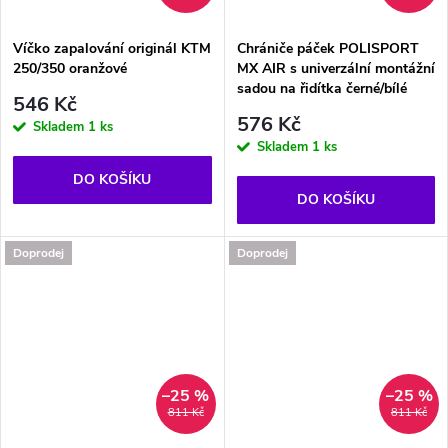
Víčko zapalování originál KTM
Chrániče páček POLISPORT
250/350 oranžové
MX AIR s univerzální montážní
sadou na řidítka černé/bílé
546 Kč
576 Kč
Skladem
1 ks
Skladem
1 ks
DO KOŠÍKU
DO KOŠÍKU
Doprodej
Doprodej
–25 %
–25 %
811 Kč
811 Kč