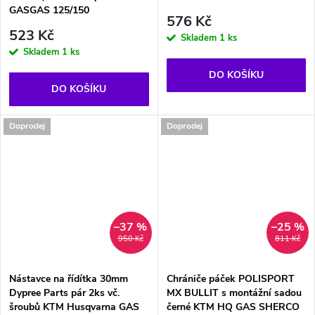
GASGAS 125/150
576 Kč
523 Kč
Skladem
1 ks
Skladem
1 ks
DO KOŠÍKU
DO KOŠÍKU
Doprodej
Doprodej
–37 %
–25 %
950 Kč
811 Kč
Nástavce na řídítka 30mm
Chrániče páček POLISPORT
Dypree Parts pár 2ks vč.
MX BULLIT s montážní sadou
šroubů KTM Husqvarna GAS
černé KTM HQ GAS SHERCO