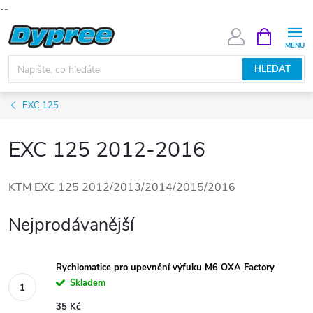
--
Přejít
NÁKUPNÍ
KOŠÍK
na
obsah
HLEDAT
EXC 125
EXC 125 2012-2016
KTM EXC 125 2012/2013/2014/2015/2016
Nejprodávanější
Rychlomatice pro upevnění výfuku M6 OXA Factory
Skladem
35 Kč