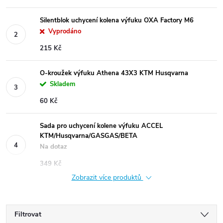
Silentblok uchycení kolena výfuku OXA Factory M6
Vyprodáno
215 Kč
O-kroužek výfuku Athena 43X3 KTM Husqvarna
Skladem
60 Kč
Sada pro uchycení kolene výfuku ACCEL
KTM/Husqvarna/GASGAS/BETA
Na dotaz
349 Kč
Zobrazit více produktů
Filtrovat