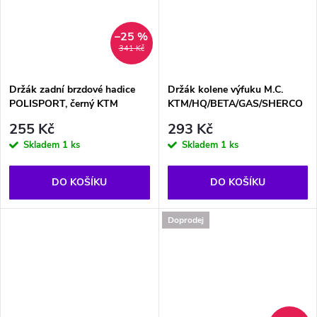
–25 %
341 Kč
Držák zadní brzdové hadice
Držák kolene výfuku M.C.
POLISPORT, černý KTM
KTM/HQ/BETA/GAS/SHERCO
255 Kč
293 Kč
Skladem
1 ks
Skladem
1 ks
DO KOŠÍKU
DO KOŠÍKU
Doprodej