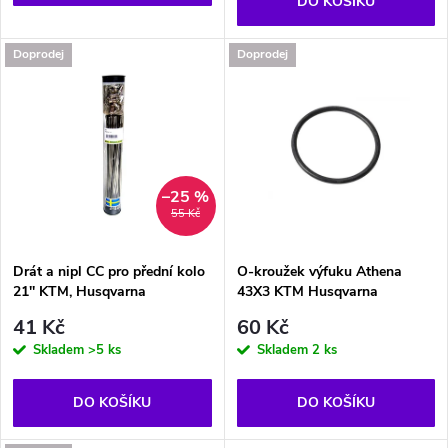
o
DO KOŠÍKU
d
d
Doprodej
Doprodej
u
u
k
k
t
t
–25 %
55 Kč
ů
ů
Drát a nipl CC pro přední kolo
O-kroužek výfuku Athena
21'' KTM, Husqvarna
43X3 KTM Husqvarna
41 Kč
60 Kč
Skladem
>5 ks
Skladem
2 ks
DO KOŠÍKU
DO KOŠÍKU