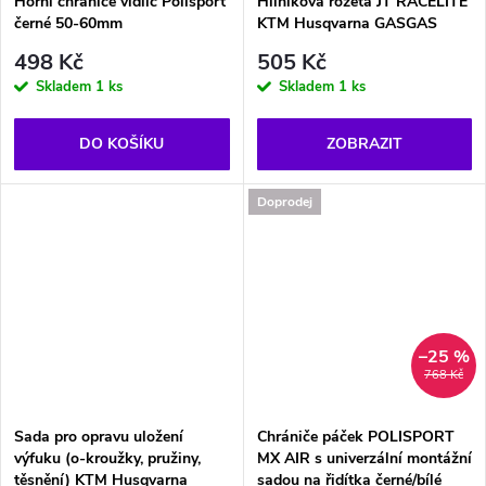
Horní chrániče vidlic Polisport
Hliníková rozeta JT RACELITE
černé 50-60mm
KTM Husqvarna GASGAS
498 Kč
505 Kč
Skladem
1 ks
Skladem
1 ks
DO KOŠÍKU
ZOBRAZIT
Doprodej
–25 %
768 Kč
Sada pro opravu uložení
Chrániče páček POLISPORT
výfuku (o-kroužky, pružiny,
MX AIR s univerzální montážní
těsnění) KTM Husqvarna
sadou na řidítka černé/bílé