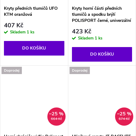
Kryty předních tlumičů UFO
Kryty horní části předních
KTM oranžová
tlumičů a spodku brýlí
POLISPORT černé, univerzální
407 Kč
423 Kč
Skladem
1 ks
Skladem
1 ks
DO KOŠÍKU
DO KOŠÍKU
Doprodej
Doprodej
–25 %
–25 %
664 Kč
674 Kč