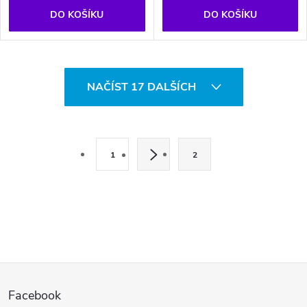
DO KOŠÍKU
DO KOŠÍKU
O
NAČÍST 17 DALŠÍCH
v
l
S
t
á
1
2
r
d
á
a
n
k
c
o
í
Z
v
á
p
Facebook