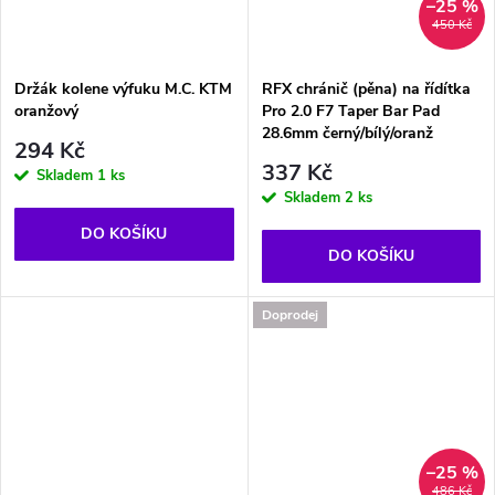
–25 %
450 Kč
Držák kolene výfuku M.C. KTM
RFX chránič (pěna) na řídítka
oranžový
Pro 2.0 F7 Taper Bar Pad
28.6mm černý/bílý/oranž
294 Kč
337 Kč
Skladem
1 ks
Skladem
2 ks
DO KOŠÍKU
DO KOŠÍKU
Doprodej
–25 %
486 Kč