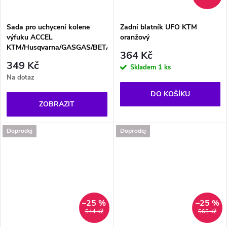
Sada pro uchycení kolene
Zadní blatník UFO KTM
výfuku ACCEL
oranžový
KTM/Husqvarna/GASGAS/BETA
364 Kč
349 Kč
Skladem
1 ks
Na dotaz
DO KOŠÍKU
ZOBRAZIT
Doprodej
Doprodej
–25 %
–25 %
544 Kč
565 Kč