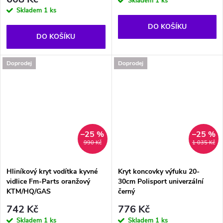
Skladem
1 ks
Skladem
1 ks
DO KOŠÍKU
DO KOŠÍKU
Doprodej
Doprodej
–25 %
–25 %
990 Kč
1 035 Kč
Hliníkový kryt vodítka kyvné
Kryt koncovky výfuku 20-
vidlice Fm-Parts oranžový
30cm Polisport univerzální
KTM/HQ/GAS
černý
742 Kč
776 Kč
Skladem
1 ks
Skladem
1 ks