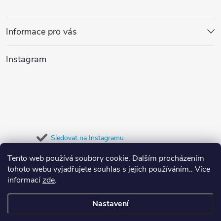
á
n
r
í
p
v
Informace pro vás
a
k
Instagram
y
t
v
í
ý
p
Sledovat na Instagramu
i
Tento web používá soubory cookie. Dalším procházením
Přijímáme online platby
s
tohoto webu vyjadřujete souhlas s jejich používáním.. Více
informací
zde
.
u
Nastavení