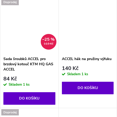
Doprodej
–25 %
113 Kč
Sada šroubků ACCEL pro
ACCEL hák na pružiny výfuku
brzdový kotouč KTM HQ GAS
140 Kč
ACCEL
Skladem
1 ks
84 Kč
Skladem
1 ks
DO KOŠÍKU
DO KOŠÍKU
Doprodej