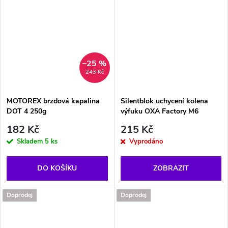
–25 %
243 Kč
MOTOREX brzdová kapalina
Silentblok uchycení kolena
DOT 4 250g
výfuku OXA Factory M6
182 Kč
215 Kč
Skladem
5 ks
Vyprodáno
DO KOŠÍKU
ZOBRAZIT
Doprodej
Doprodej