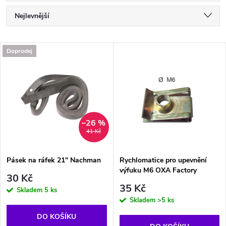
Ř
Nejlevnější
a
Nejdražší
V
Doprodej
Nejprodávanější
z
ý
Abecedně
e
p
n
i
–26 %
41 Kč
í
s
p
Pásek na ráfek 21" Nachman
Rychlomatice pro upevnění
výfuku M6 OXA Factory
p
30 Kč
r
35 Kč
Skladem
5 ks
r
Skladem
>5 ks
o
DO KOŠÍKU