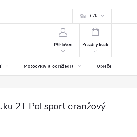
CZK
NÁKUPNÍ
KOŠÍK
Prázdný košík
Přihlášení
í
Motocykly a odrážedla
Oblečení a doplňk
uku 2T Polisport oranžový