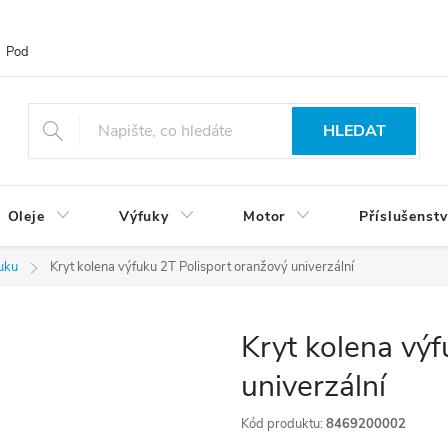
Podmínky ochrany osobních údajů
Blog
Vrácení zboží
HLEDAT
Oleje
Výfuky
Motor
Příslušenstv
uku
Kryt kolena výfuku 2T Polisport oranžový univerzální
Kryt kolena výf
univerzální
Kód produktu:
8469200002