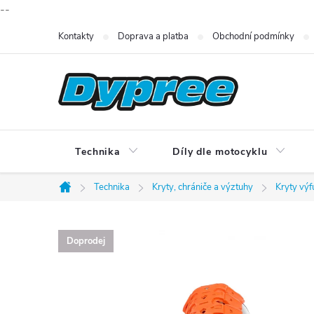
--
Přejít
Kontakty
Doprava a platba
Obchodní podmínky
na
obsah
Technika
Díly dle motocyklu
Technika
Kryty, chrániče a výztuhy
Kryty výf
Domů
Doprodej