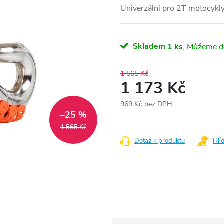
Univerzální pro 2T motocykl
Skladem
1 ks
1 565 Kč
1 173 Kč
969 Kč bez DPH
–25 %
Měrná
cena:
1 565 Kč
Dotaz k produktu
Hlí