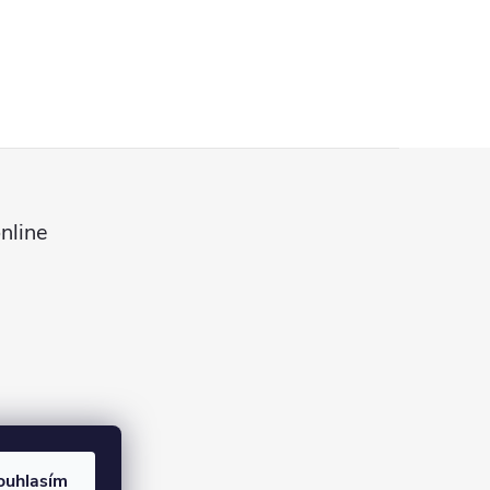
nline
ouhlasím