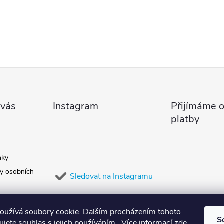
 vás
Instagram
Přijímáme o
platby
nky
y osobních
Sledovat na Instagramu
oužívá soubory cookie. Dalším procházením tohoto
S
jete souhlas s jejich používáním.. Více informací
zde
.