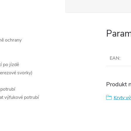
Param
ně ochrany
EAN
:
í po jízdě
erezové svorky)
Produkt n
 potrubí
at výfukové potrubí
Kryty vý