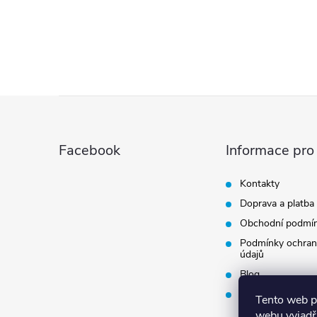
Z
á
Facebook
Informace pro
p
Kontakty
Doprava a platba
a
Obchodní podmí
t
Podmínky ochran
údajů
Blog
í
Vrácení zboží
Tento web p
webu vyjadřu