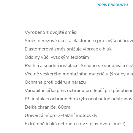
POPIS PRODUKTU
Vyrobeno z dvojité směsi
Směs nerezové oceli a elastomeru pro zvýšení úrov
Elastomerová směs snižuje vibrace a hluk
Odolný vůči vysokým teplotám
Rychlá a snadná instalace. Snadno se sundává a čist
Včetně veškerého montážního materiálu (šrouby a n
Ochrana proti oděru a nárazu
Variabilní šířka přes ochranu pro lepší přizpůsobení
Při instalaci ochranného krytu není nutné odstraňov
Délka chrániče: 60cm
Univerzální pro 2-taktní motocykly
Extrémně lehká ochrana (kov s plastovou směsí)