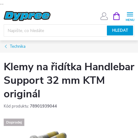
--
Přejít
NÁKUPNÍ
KOŠÍK
na
obsah
HLEDAT
Technika
Klemy na řidítka Handlebar
Support 32 mm KTM
originál
Kód produktu:
78901939044
Doprodej