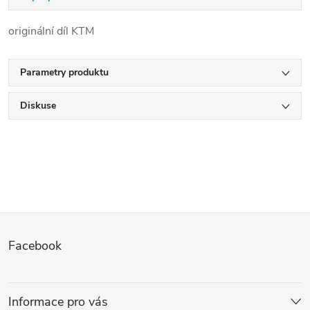
originální díl KTM
Parametry produktu
Diskuse
Z
Facebook
á
p
Informace pro vás