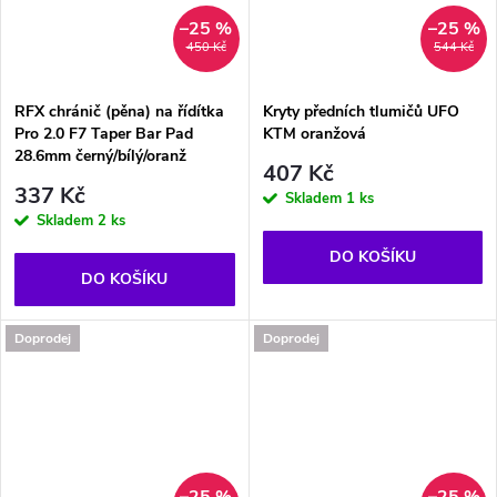
–25 %
–25 %
450 Kč
544 Kč
RFX chránič (pěna) na řídítka
Kryty předních tlumičů UFO
Pro 2.0 F7 Taper Bar Pad
KTM oranžová
28.6mm černý/bílý/oranž
407 Kč
337 Kč
Skladem
1 ks
Skladem
2 ks
DO KOŠÍKU
DO KOŠÍKU
Doprodej
Doprodej
–25 %
–25 %