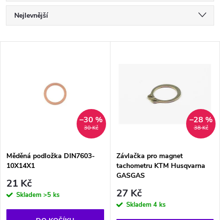
Ř
Nejlevnější
a
Nejdražší
V
Nejprodávanější
z
ý
Abecedně
e
p
n
i
–30 %
–28 %
30 Kč
38 Kč
í
s
p
Měděná podložka DIN7603-
Závlačka pro magnet
10X14X1
tachometru KTM Husqvarna
p
GASGAS
r
21 Kč
27 Kč
r
Skladem
>5 ks
Skladem
4 ks
o