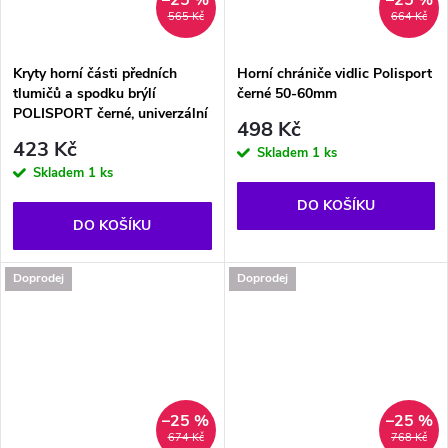
565 Kč
664 Kč
Kryty horní části předních
Horní chrániče vidlic Polisport
tlumičů a spodku brýlí
černé 50-60mm
POLISPORT černé, univerzální
498 Kč
423 Kč
Skladem
1 ks
Skladem
1 ks
DO KOŠÍKU
DO KOŠÍKU
Doprodej
Doprodej
–25 %
–25 %
674 Kč
768 Kč