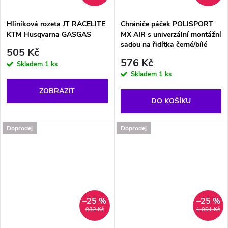
Hliníková rozeta JT RACELITE
Chrániče páček POLISPORT
KTM Husqvarna GASGAS
MX AIR s univerzální montážní
sadou na řidítka černé/bílé
505 Kč
576 Kč
Skladem
1 ks
Skladem
1 ks
ZOBRAZIT
DO KOŠÍKU
Doprodej
Doprodej
–25 %
–25 %
932 Kč
1 001 Kč