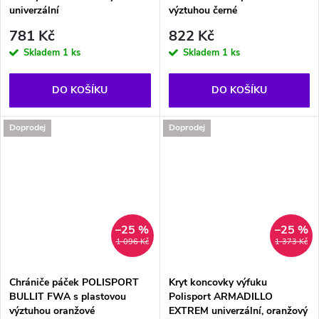
univerzální
výztuhou černé
781 Kč
822 Kč
Skladem
1 ks
Skladem
1 ks
DO KOŠÍKU
DO KOŠÍKU
Doprodej
Doprodej
–25 %
–25 %
1 096 Kč
1 373 Kč
Chrániče páček POLISPORT
Kryt koncovky výfuku
BULLIT FWA s plastovou
Polisport ARMADILLO
výztuhou oranžové
EXTREM univerzální, oranžový