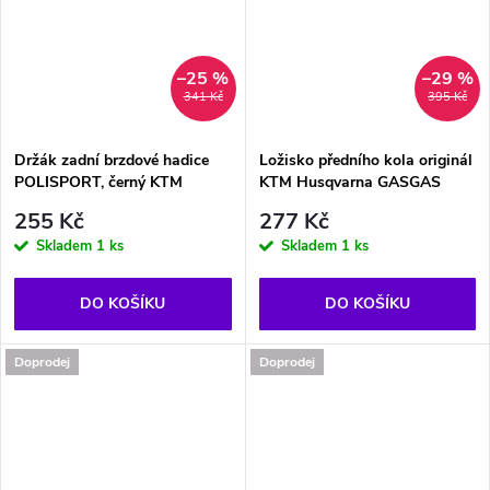
–25 %
–29 %
341 Kč
395 Kč
Držák zadní brzdové hadice
Ložisko předního kola originál
POLISPORT, černý KTM
KTM Husqvarna GASGAS
255 Kč
277 Kč
Skladem
1 ks
Skladem
1 ks
DO KOŠÍKU
DO KOŠÍKU
Doprodej
Doprodej