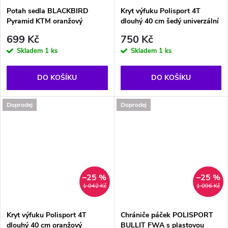
Potah sedla BLACKBIRD
Kryt výfuku Polisport 4T
Pyramid KTM oranžový
dlouhý 40 cm šedý univerzální
699 Kč
750 Kč
Skladem
1 ks
Skladem
1 ks
DO KOŠÍKU
DO KOŠÍKU
Doprodej
Doprodej
–25 %
–25 %
1 042 Kč
1 096 Kč
Kryt výfuku Polisport 4T
Chrániče páček POLISPORT
dlouhý 40 cm oranžový
BULLIT FWA s plastovou