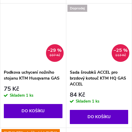
Doprodej
–29 %
–25 %
107 Kč
113 Kč
Podkova uchycení nožního
Sada šroubků ACCEL pro
stojanu KTM Husqvarna GAS
brzdový kotouč KTM HQ GAS
ACCEL
75 Kč
84 Kč
Skladem
1 ks
Skladem
1 ks
DO KOŠÍKU
DO KOŠÍKU