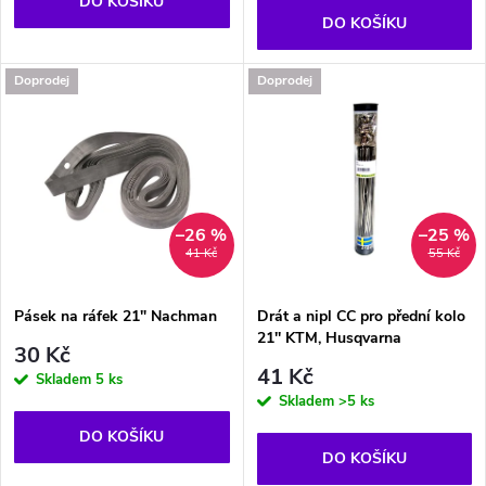
o
DO KOŠÍKU
d
DO KOŠÍKU
d
u
Doprodej
Doprodej
u
k
k
t
t
–26 %
–25 %
ů
41 Kč
55 Kč
ů
Pásek na ráfek 21" Nachman
Drát a nipl CC pro přední kolo
21'' KTM, Husqvarna
30 Kč
41 Kč
Skladem
5 ks
Skladem
>5 ks
DO KOŠÍKU
DO KOŠÍKU