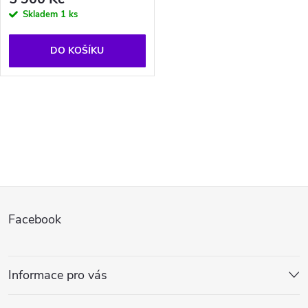
Skladem
1 ks
DO KOŠÍKU
O
v
l
Z
á
Facebook
d
á
a
p
Informace pro vás
c
a