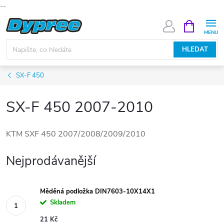
--
Přejít
NÁKUPNÍ
KOŠÍK
na
obsah
HLEDAT
SX-F 450
SX-F 450 2007-2010
KTM SXF 450 2007/2008/2009/2010
Nejprodávanější
Měděná podložka DIN7603-10X14X1
Skladem
21 Kč