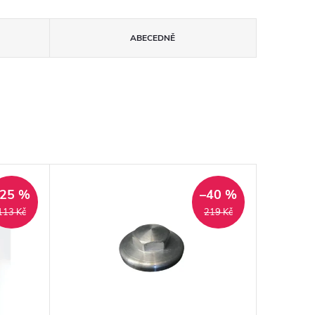
ABECEDNĚ
–25 %
–40 %
113 Kč
219 Kč