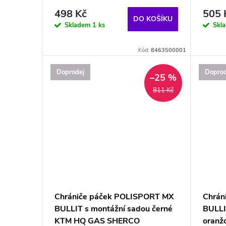
498 Kč
505 
DO KOŠÍKU
Skladem
1 ks
Skl
Kód:
8463500001
Doprodej
Doprod
–25 %
811 Kč
Chrániče páček POLISPORT MX
Chrán
BULLIT s montážní sadou černé
BULLI
KTM HQ GAS SHERCO
oranž