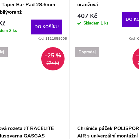
7 Taper Bar Pad 28.6mm
oranžová
bílý/oranž
407 Kč
DO K
Kč
Skladem
1 ks
DO KOŠÍKU
adem
2 ks
Kód:
1111059008
Kód:
K
ej
Doprodej
–25 %
674 Kč
ková rozeta JT RACELITE
Chrániče páček POLISPO
Husqvarna GASGAS
AIR s univerzální montážní