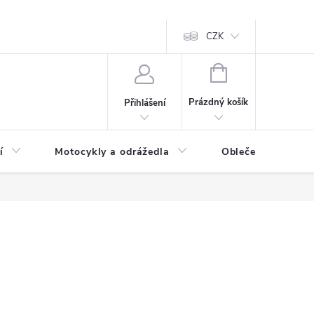
CZK
NÁKUPNÍ
KOŠÍK
Prázdný košík
Přihlášení
í
Motocykly a odrážedla
Oblečení a doplňk