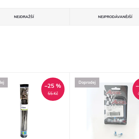
NEJDRAŽŠÍ
NEJPRODÁVANĚJŠÍ
ej
Doprodej
–25 %
55 Kč