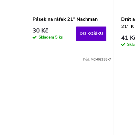
o
s
d
p
Pásek na ráfek 21" Nachman
Drát a
u
21'' 
r
30 Kč
DO KOŠÍKU
41 K
Skladem
5 ks
k
o
Skl
t
d
Kód:
MC-06358-7
ů
u
k
t
ů