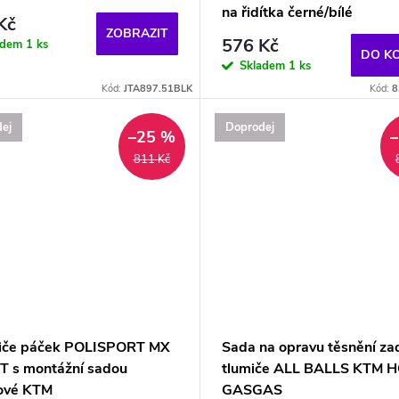
na řidítka černé/bílé
Kč
ZOBRAZIT
576 Kč
adem
1 ks
DO K
Skladem
1 ks
Kód:
JTA897.51BLK
Kód:
8
ej
Doprodej
–25 %
811 Kč
iče páček POLISPORT MX
Sada na opravu těsnění za
T s montážní sadou
tlumiče ALL BALLS KTM 
ové KTM
GASGAS