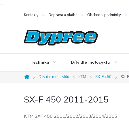
--
Přejít
Kontakty
Doprava a platba
Obchodní podmínky
na
obsah
Technika
Díly dle motocyklu
Díly dle motocyklu
KTM
SX-F 450
SX-F
Domů
SX-F 450 2011-2015
KTM SXF 450 2011/2012/2013/2014/2015