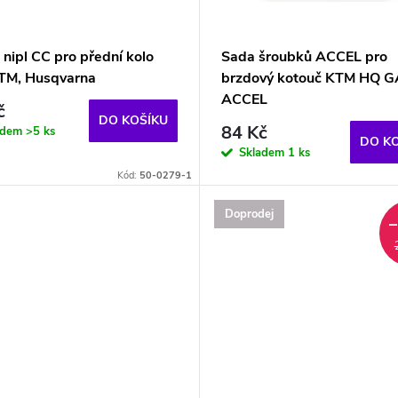
 nipl CC pro přední kolo
Sada šroubků ACCEL pro
KTM, Husqvarna
brzdový kotouč KTM HQ 
ACCEL
č
DO KOŠÍKU
84 Kč
adem
>5 ks
DO K
Skladem
1 ks
Kód:
50-0279-1
Doprodej