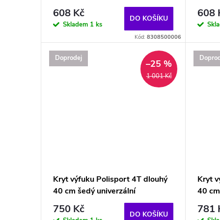
608 Kč
608 
DO KOŠÍKU
Skladem
1 ks
Skl
Kód:
8308500006
Doprodej
Doprod
–25 %
1 001 Kč
Kryt výfuku Polisport 4T dlouhý
Kryt v
40 cm šedý univerzální
40 cm
750 Kč
781 
DO KOŠÍKU