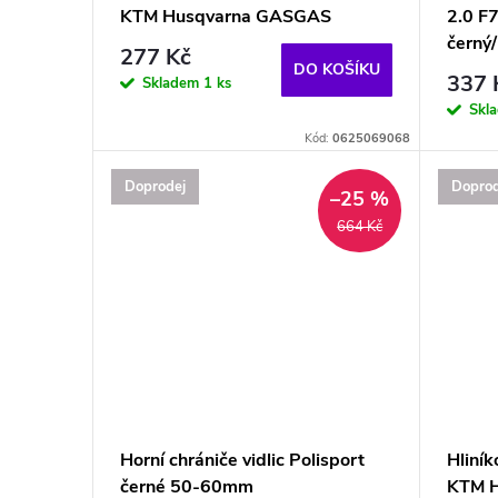
KTM Husqvarna GASGAS
2.0 F
černý/
277 Kč
DO KOŠÍKU
337 
Skladem
1 ks
Skl
Kód:
0625069068
Doprodej
Doprod
–25 %
664 Kč
Horní chrániče vidlic Polisport
Hliní
černé 50-60mm
KTM 