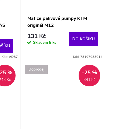
Matice palivové pumpy KTM
GAS
originál M12
131 Kč
DO KOŠÍKU
Skladem
5 ks
OŠÍKU
Kód:
ADB7
Kód:
78107088014
Doprodej
–25 %
–25 %
243 Kč
341 Kč