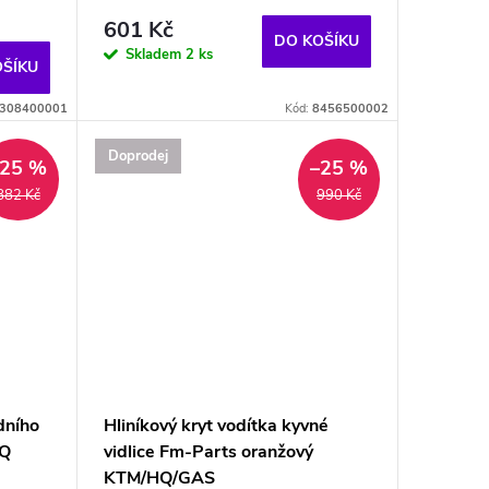
601 Kč
DO KOŠÍKU
Skladem
2 ks
OŠÍKU
308400001
Kód:
8456500002
Doprodej
–25 %
–25 %
882 Kč
990 Kč
dního
Hliníkový kryt vodítka kyvné
HQ
vidlice Fm-Parts oranžový
KTM/HQ/GAS