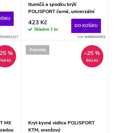
tlumičů a spodku brýlí
POLISPORT černé, univerzální
OŠÍKU
423 Kč
DO KOŠÍKU
Skladem
1 ks
T04002127
Kód:
8488000001
Doprodej
–25 %
–25 %
768 Kč
802 Kč
RT MX
Kryt kyvné vidlice POLISPORT
 sadou
KTM, oranžový