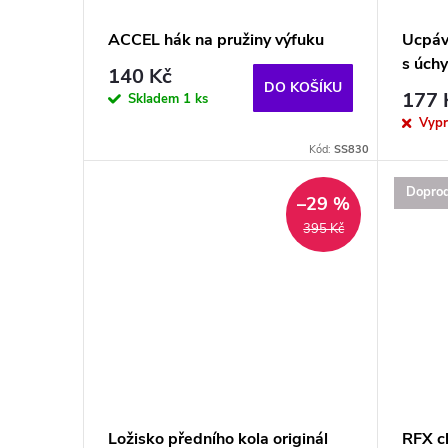
ACCEL hák na pružiny výfuku
Ucpáv
s úch
140 Kč
DO KOŠÍKU
177 
Skladem
1 ks
Vyp
Kód:
SS830
Doprod
–29 %
395 Kč
Ložisko předního kola originál
RFX ch