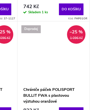
742 Kč
OŠÍKU
DO KOŠÍKU
Skladem
1 ks
ód:
37-1127
Kód:
FMP01OR
Doprodej
–25 %
–25 %
 096 Kč
1 096 Kč
RT
Chrániče páček POLISPORT
BULLIT FWA s plastovou
výztuhou oranžové