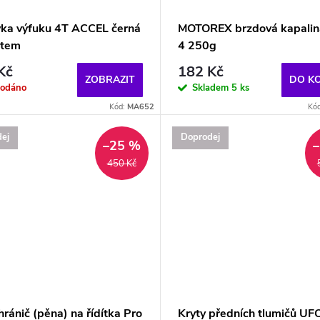
ka výfuku 4T ACCEL černá
MOTOREX brzdová kapali
ytem
4 250g
Kč
182 Kč
ZOBRAZIT
DO K
rodáno
Skladem
5 ks
Kód:
MA652
Kó
ej
Doprodej
–25 %
450 Kč
ránič (pěna) na řídítka Pro
Kryty předních tlumičů U