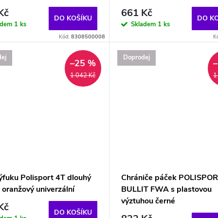
Kč
661 Kč
DO KOŠÍKU
DO K
adem
1 ks
Skladem
1 ks
Kód:
8308500008
K
ej
Doprodej
–25 %
1 042 Kč
1
ýfuku Polisport 4T dlouhý
Chrániče páček POLISPO
 oranžový univerzální
BULLIT FWA s plastovou
výztuhou černé
Kč
DO KOŠÍKU