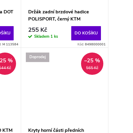
na DOT
Držák zadní brzdové hadice
POLISPORT, černý KTM
255 Kč
OŠÍKU
DO KOŠÍKU
Skladem
1 ks
d:
M 113584
Kód:
8498000001
Doprodej
–25 %
–25 %
544 Kč
565 Kč
FO KTM
Kryty horní části předních