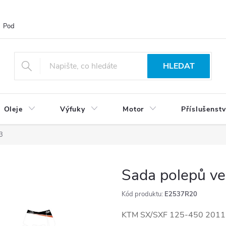
Podmínky ochrany osobních údajů
Blog
Vrácení zboží
HLEDAT
Oleje
Výfuky
Motor
Příslušenstv
3
Sada polepů ve
Kód produktu:
E2537R20
KTM SX/SXF 125-450 2011