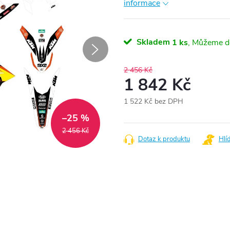
informace
Skladem
1 ks
2 456 Kč
1 842 Kč
1 522 Kč bez DPH
Měrná
–25 %
cena:
2 456 Kč
Dotaz k produktu
Hlí