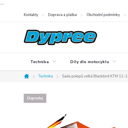
--
Přejít
Kontakty
Doprava a platba
Obchodní podmínky
na
obsah
Technika
Díly dle motocyklu
Technika
Sada polepů velká Blackbird KTM 11-1
Domů
Doprodej