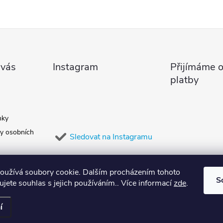
 vás
Instagram
Přijímáme o
platby
nky
y osobních
Sledovat na Instagramu
oužívá soubory cookie. Dalším procházením tohoto
S
jete souhlas s jejich používáním.. Více informací
zde
.
í