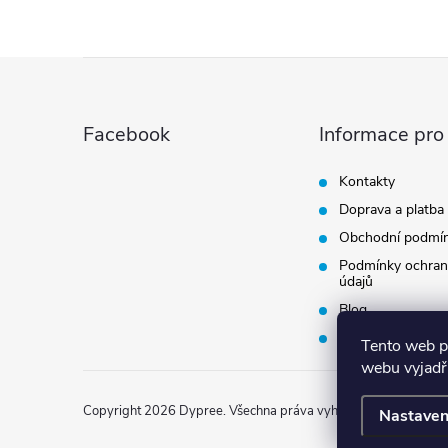
Z
á
Facebook
Informace pro
p
Kontakty
Doprava a platba
a
Obchodní podmí
t
Podmínky ochran
údajů
Blog
í
Vrácení zboží
Tento web p
webu vyjadřu
Copyright 2026
Dypree
. Všechna práva vyhrazena.
Nastaven