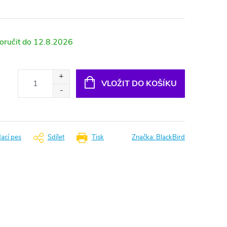
12.8.2026
VLOŽIT DO KOŠÍKU
dací pes
Sdílet
Tisk
Značka:
BlackBird