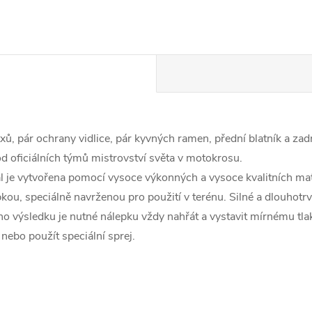
xů, pár ochrany vidlice, pár kyvných ramen, přední blatník a zadn
d oficiálních týmů mistrovství světa v motokrosu.
al je vytvořena pomocí vysoce výkonných a vysoce kvalitních mat
, speciálně navrženou pro použití v terénu. Silné a dlouhotrvají
ího výsledku je nutné nálepku vždy nahřát a vystavit mírnému tl
nebo použít speciální sprej.