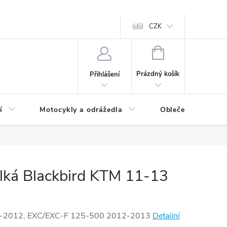
CZK
NÁKUPNÍ
KOŠÍK
Prázdný košík
Přihlášení
í
Motocykly a odrážedla
Oblečení a doplňk
lká Blackbird KTM 11-13
-2012, EXC/EXC-F 125-500 2012-2013
Detailní