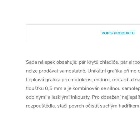
POPIS PRODUKTU
Sada nálepek obsahuje: pár krytů chladiče, pár airbo
nelze prodávat samostatně. Unikátní grafika přímo o
Lepkavá grafika pro motokros, enduro, motard a tri
tloušťku 0,5 mm a je kombinován se silnou samolepkou
odolnými a lesklými inkousty. Pro dosažení nejlepš
rozpouštědla; stačí povrch očistit suchým hadříkem 