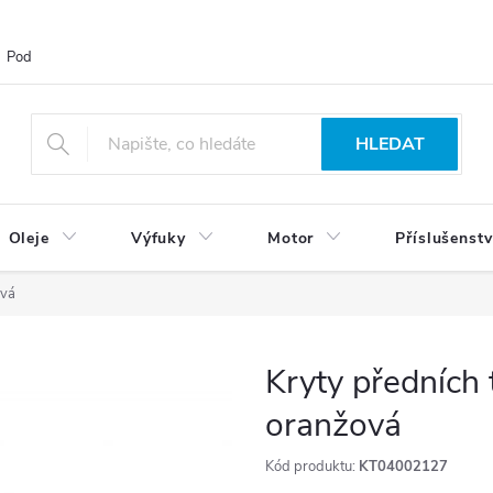
Podmínky ochrany osobních údajů
Blog
Vrácení zboží
HLEDAT
Oleje
Výfuky
Motor
Příslušenstv
ová
Kryty předních
oranžová
Kód produktu:
KT04002127