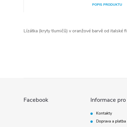
POPIS PRODUKTU
Lízátka (kryty tlumičů) v oranžové barvě od italské 
Z
á
Facebook
Informace pro
p
Kontakty
Doprava a platba