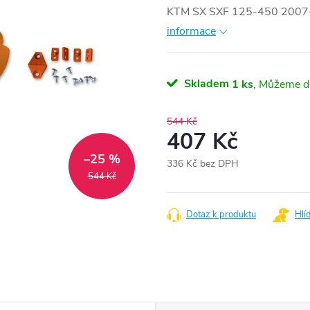
KTM SX SXF 125-450 2007
informace
Skladem
1 ks
544 Kč
407 Kč
–25 %
336 Kč bez DPH
544 Kč
Měrná
cena:
Dotaz k produktu
Hlí