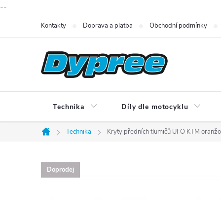
--
Přejít
Kontakty
Doprava a platba
Obchodní podmínky
na
obsah
Technika
Díly dle motocyklu
Technika
Kryty předních tlumičů UFO KTM oranž
Domů
Doprodej