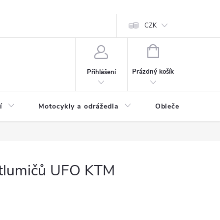
CZK
NÁKUPNÍ
KOŠÍK
Prázdný košík
Přihlášení
í
Motocykly a odrážedla
Oblečení a doplňk
 tlumičů UFO KTM