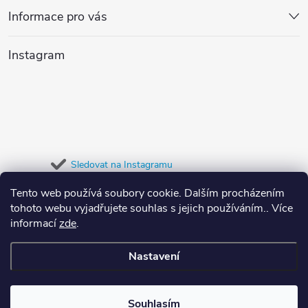
p
v
Informace pro vás
a
k
Instagram
y
t
v
í
ý
p
Sledovat na Instagramu
i
Tento web používá soubory cookie. Dalším procházením
Přijímáme online platby
s
tohoto webu vyjadřujete souhlas s jejich používáním.. Více
informací
zde
.
u
Nastavení
Copyright 2026
Dypree
. Všechna práva vyhrazena.
Souhlasím