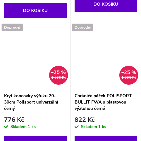
DO KOŠÍKU
DO KOŠÍKU
Doprodej
Doprodej
–25 %
–25 %
1 035 Kč
1 096 Kč
Kryt koncovky výfuku 20-
Chrániče páček POLISPORT
30cm Polisport univerzální
BULLIT FWA s plastovou
černý
výztuhou černé
776 Kč
822 Kč
Skladem
1 ks
Skladem
1 ks