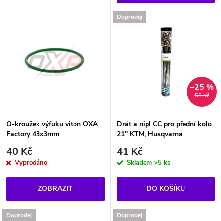
d
d
Doprodej
u
u
k
k
t
t
–25 %
55 Kč
ů
ů
O-kroužek výfuku viton OXA
Drát a nipl CC pro přední kolo
Factory 43x3mm
21'' KTM, Husqvarna
40 Kč
41 Kč
Vyprodáno
Skladem
>5 ks
ZOBRAZIT
DO KOŠÍKU
Doprodej
Doprodej