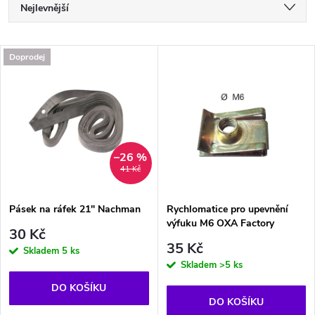
Ř
Nejlevnější
a
Nejdražší
V
Doprodej
Nejprodávanější
z
ý
Abecedně
e
p
n
i
–26 %
41 Kč
í
s
p
Pásek na ráfek 21" Nachman
Rychlomatice pro upevnění
výfuku M6 OXA Factory
p
30 Kč
r
35 Kč
Skladem
5 ks
r
Skladem
>5 ks
o
DO KOŠÍKU
o
DO KOŠÍKU