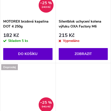
–25 %
243 Kč
MOTOREX brzdová kapalina
Silentblok uchycení kolena
DOT 4 250g
výfuku OXA Factory M6
182 Kč
215 Kč
Skladem
5 ks
Vyprodáno
DO KOŠÍKU
ZOBRAZIT
Doprodej
–25 %
341 Kč