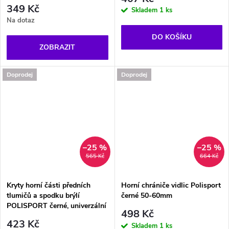
349 Kč
Skladem
1 ks
Na dotaz
DO KOŠÍKU
ZOBRAZIT
Doprodej
Doprodej
–25 %
–25 %
565 Kč
664 Kč
Kryty horní části předních
Horní chrániče vidlic Polisport
tlumičů a spodku brýlí
černé 50-60mm
POLISPORT černé, univerzální
498 Kč
423 Kč
Skladem
1 ks