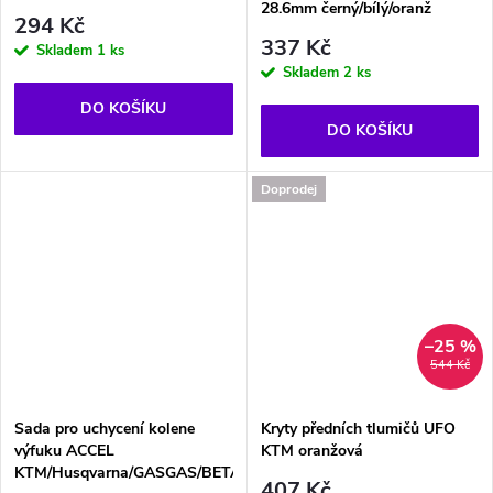
28.6mm černý/bílý/oranž
294 Kč
337 Kč
Skladem
1 ks
Skladem
2 ks
DO KOŠÍKU
DO KOŠÍKU
Doprodej
–25 %
544 Kč
Sada pro uchycení kolene
Kryty předních tlumičů UFO
výfuku ACCEL
KTM oranžová
KTM/Husqvarna/GASGAS/BETA
407 Kč