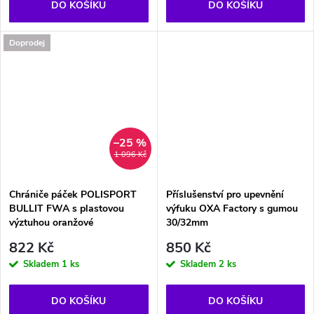
DO KOŠÍKU
DO KOŠÍKU
Doprodej
–25 %
1 096 Kč
Chrániče páček POLISPORT
Příslušenství pro upevnění
BULLIT FWA s plastovou
výfuku OXA Factory s gumou
výztuhou oranžové
30/32mm
822 Kč
850 Kč
Skladem
1 ks
Skladem
2 ks
DO KOŠÍKU
DO KOŠÍKU