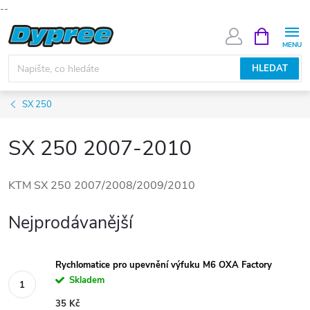
--
Přejít
NÁKUPNÍ
KOŠÍK
na
obsah
HLEDAT
SX 250
SX 250 2007-2010
KTM SX 250 2007/2008/2009/2010
Nejprodávanější
Rychlomatice pro upevnění výfuku M6 OXA Factory
Skladem
35 Kč