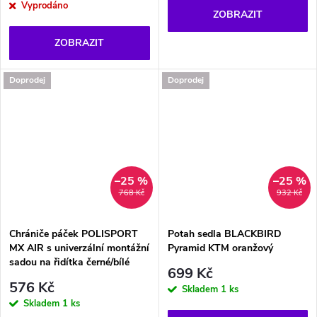
Vyprodáno
ZOBRAZIT
ZOBRAZIT
Doprodej
Doprodej
–25 %
–25 %
768 Kč
932 Kč
Chrániče páček POLISPORT
Potah sedla BLACKBIRD
MX AIR s univerzální montážní
Pyramid KTM oranžový
sadou na řidítka černé/bílé
699 Kč
576 Kč
Skladem
1 ks
Skladem
1 ks