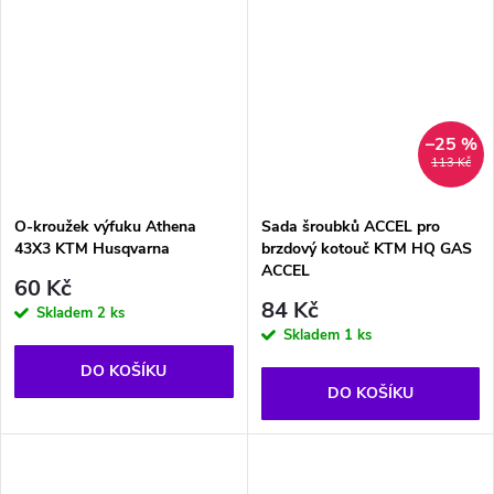
–25 %
113 Kč
O-kroužek výfuku Athena
Sada šroubků ACCEL pro
43X3 KTM Husqvarna
brzdový kotouč KTM HQ GAS
ACCEL
60 Kč
84 Kč
Skladem
2 ks
Skladem
1 ks
DO KOŠÍKU
DO KOŠÍKU