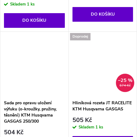
Skladem
1 ks
DO KOŠÍKU
DO KOŠÍKU
Doprodej
–25 %
674 Kč
Sada pro opravu uložení
Hliníková rozeta JT RACELITE
výfuku (o-kroužky, pružiny,
KTM Husqvarna GASGAS
těsnění) KTM Husqvarna
505 Kč
GASGAS 250/300
Skladem
1 ks
504 Kč