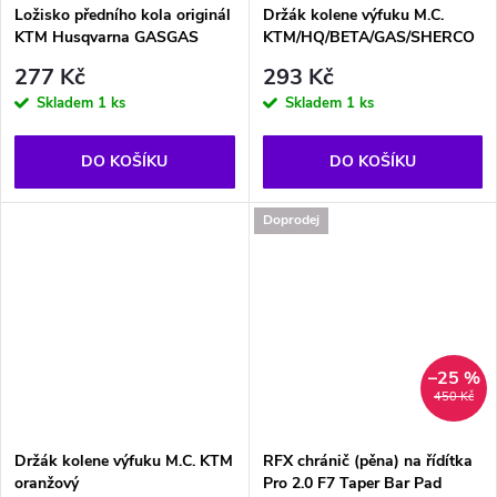
Ložisko předního kola originál
Držák kolene výfuku M.C.
KTM Husqvarna GASGAS
KTM/HQ/BETA/GAS/SHERCO
277 Kč
293 Kč
Skladem
1 ks
Skladem
1 ks
DO KOŠÍKU
DO KOŠÍKU
Doprodej
–25 %
450 Kč
Držák kolene výfuku M.C. KTM
RFX chránič (pěna) na řídítka
oranžový
Pro 2.0 F7 Taper Bar Pad