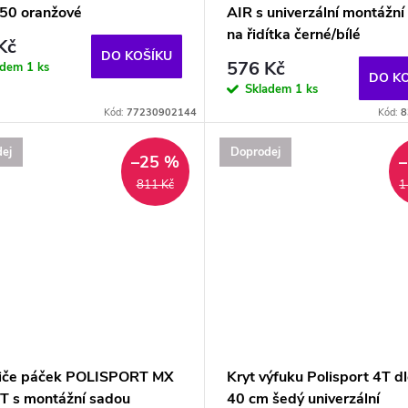
50 oranžové
AIR s univerzální montážní
na řidítka černé/bílé
Kč
DO KOŠÍKU
576 Kč
adem
1 ks
DO K
Skladem
1 ks
Kód:
77230902144
Kód:
8
ej
Doprodej
–25 %
811 Kč
1
iče páček POLISPORT MX
Kryt výfuku Polisport 4T d
T s montážní sadou
40 cm šedý univerzální