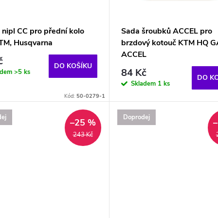
 nipl CC pro přední kolo
Sada šroubků ACCEL pro
KTM, Husqvarna
brzdový kotouč KTM HQ 
ACCEL
č
DO KOŠÍKU
84 Kč
adem
>5 ks
DO K
Skladem
1 ks
Kód:
50-0279-1
ej
Doprodej
–25 %
243 Kč