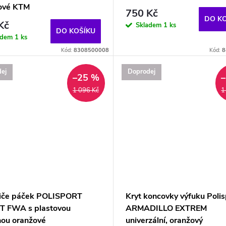
ové KTM
750 Kč
DO K
Kč
Skladem
1 ks
DO KOŠÍKU
adem
1 ks
Kód:
8308500008
Kód:
8
ej
Doprodej
–25 %
1 096 Kč
1
iče páček POLISPORT
Kryt koncovky výfuku Polis
T FWA s plastovou
ARMADILLO EXTREM
hou oranžové
univerzální, oranžový