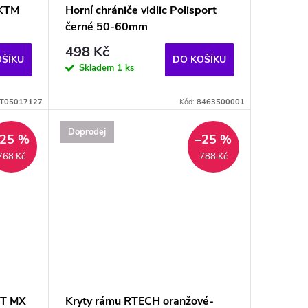
 KTM
Horní chrániče vidlic Polisport
černé 50-60mm
498 Kč
OŠÍKU
DO KOŠÍKU
Skladem
1 ks
T05017127
Kód:
8463500001
Doprodej
–25 %
–25 %
768 Kč
788 Kč
RT MX
Kryty rámu RTECH oranžové-