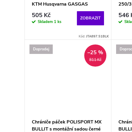
KTM Husqvarna GASGAS
250/3
505 Kč
546 
ZOBRAZIT
Skladem
1 ks
Skl
Kód:
JTA897.51BLK
Doprodej
Doprod
–25 %
811 Kč
Chrániče páček POLISPORT MX
Chrán
BULLIT s montážní sadou černé
BULLI