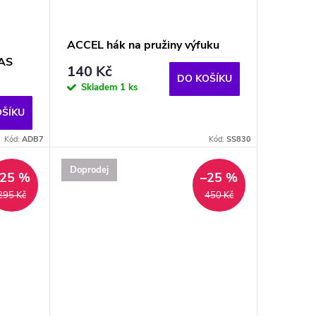
ACCEL hák na pružiny výfuku
GAS
140 Kč
DO KOŠÍKU
Skladem
1 ks
OŠÍKU
Kód:
ADB7
Kód:
SS830
Doprodej
–25 %
–25 %
295 Kč
450 Kč