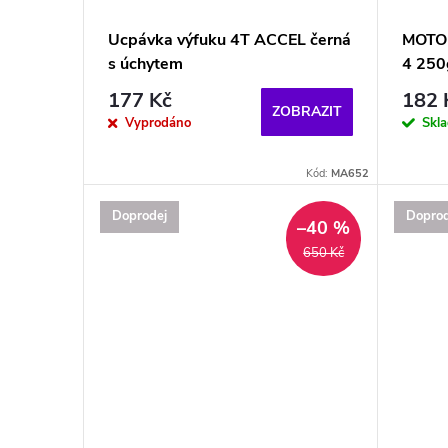
Ucpávka výfuku 4T ACCEL černá
MOTOR
s úchytem
4 250
177 Kč
182 
ZOBRAZIT
Vyprodáno
Skl
Kód:
MA652
Doprodej
Doprod
–40 %
650 Kč