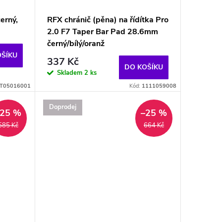
erný,
RFX chránič (pěna) na řídítka Pro
2.0 F7 Taper Bar Pad 28.6mm
černý/bílý/oranž
OŠÍKU
337 Kč
DO KOŠÍKU
Skladem
2 ks
T05016001
Kód:
1111059008
Doprodej
–25 %
–25 %
585 Kč
664 Kč