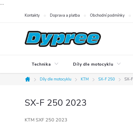
--
Přejít
Kontakty
Doprava a platba
Obchodní podmínky
na
obsah
Technika
Díly dle motocyklu
Díly dle motocyklu
KTM
SX-F 250
SX-F
Domů
SX-F 250 2023
KTM SXF 250 2023