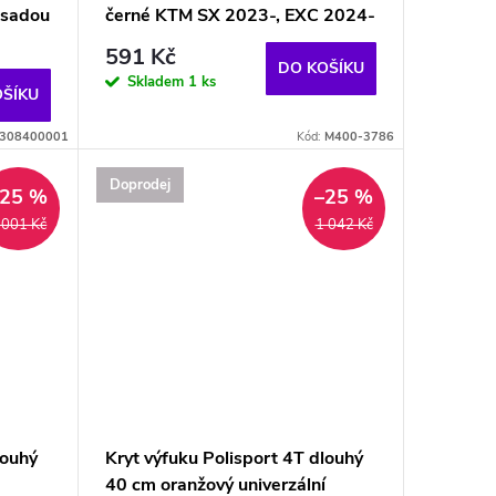
 sadou
černé KTM SX 2023-, EXC 2024-
591 Kč
DO KOŠÍKU
Skladem
1 ks
OŠÍKU
308400001
Kód:
M400-3786
Doprodej
–25 %
–25 %
 001 Kč
1 042 Kč
louhý
Kryt výfuku Polisport 4T dlouhý
40 cm oranžový univerzální