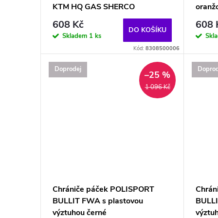
KTM HQ GAS SHERCO
oranž
608 Kč
608 
DO KOŠÍKU
Skladem
1 ks
Skl
Kód:
8308500006
Doprodej
Doprod
–25 %
1 096 Kč
Chrániče páček POLISPORT
Chrán
BULLIT FWA s plastovou
BULLI
výztuhou černé
výztu