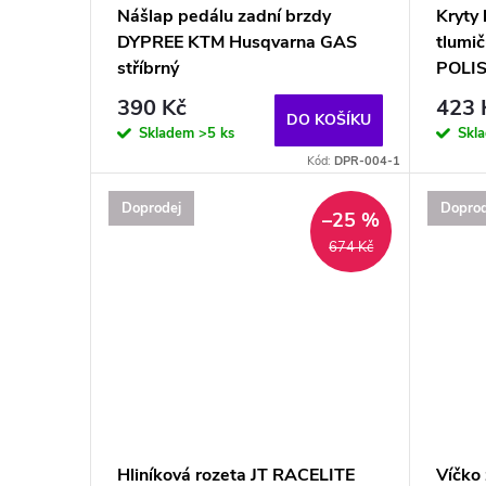
Nášlap pedálu zadní brzdy
Kryty 
DYPREE KTM Husqvarna GAS
tlumič
stříbrný
POLIS
390 Kč
423 
DO KOŠÍKU
Skladem
>5 ks
Skl
Kód:
DPR-004-1
Doprodej
Doprod
–25 %
674 Kč
Hliníková rozeta JT RACELITE
Víčko 