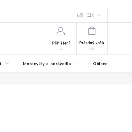
CZK
NÁKUPNÍ
KOŠÍK
Prázdný košík
Přihlášení
í
Motocykly a odrážedla
Oblečení a doplňk