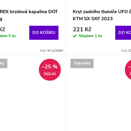
EX brzdová kapalina DOT
Kryt zadního tlumiče UFO č
g
KTM SX SXF 2023
Kč
221 Kč
DO KOŠÍKU
DO K
adem
5 ks
Skladem
1 ks
Kód:
M 113584
Kód:
K
ej
Doprodej
–25 %
565 Kč