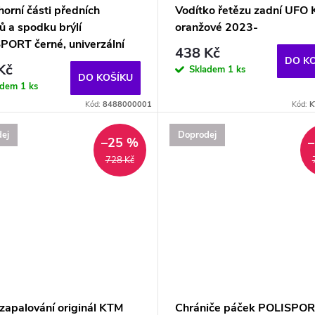
horní části předních
Vodítko řetězu zadní UFO
ů a spodku brýlí
oranžové 2023-
PORT černé, univerzální
438 Kč
DO K
Kč
Skladem
1 ks
DO KOŠÍKU
adem
1 ks
Kód:
8488000001
Kód:
K
ej
Doprodej
–25 %
728 Kč
zapalování originál KTM
Chrániče páček POLISPO