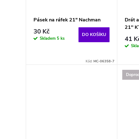
o
s
d
p
Pásek na ráfek 21" Nachman
Drát a
u
21'' 
r
30 Kč
DO KOŠÍKU
41 K
Skladem
5 ks
k
o
Skl
t
d
Kód:
MC-06358-7
ů
Doprod
u
k
t
ů