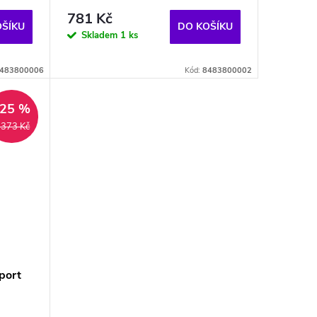
781 Kč
OŠÍKU
DO KOŠÍKU
Skladem
1 ks
483800006
Kód:
8483800002
–25 %
 373 Kč
port