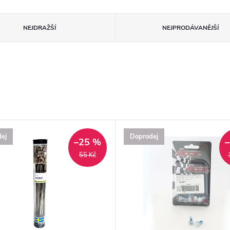
NEJDRAŽŠÍ
NEJPRODÁVANĚJŠÍ
ej
Doprodej
–25 %
55 Kč