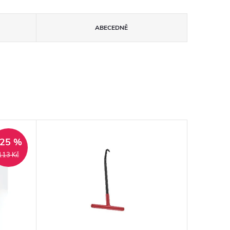
ABECEDNĚ
–25 %
113 Kč