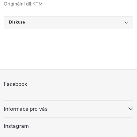
Originální díl KTM
Diskuse
Z
Facebook
á
p
Informace pro vás
a
Instagram