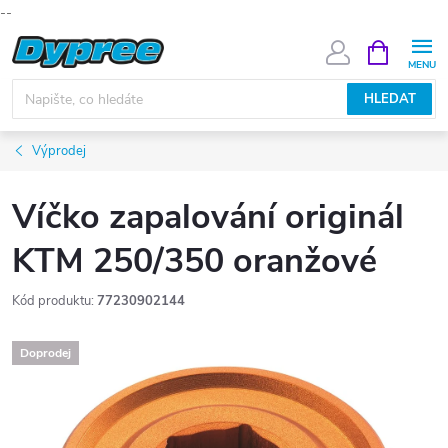
--
Přejít
NÁKUPNÍ
KOŠÍK
na
obsah
HLEDAT
Výprodej
Víčko zapalování originál
KTM 250/350 oranžové
Kód produktu:
77230902144
Doprodej