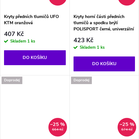
Kryty předních tlumičů UFO
Kryty horní části předních
KTM oranžová
tlumičů a spodku brýlí
POLISPORT černé, univerzální
407 Kč
423 Kč
Skladem
1 ks
Skladem
1 ks
DO KOŠÍKU
DO KOŠÍKU
Doprodej
Doprodej
–25 %
–25 %
664 Kč
674 Kč