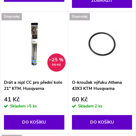
o
ZOBRAZIT
d
d
Doprodej
Doprodej
u
u
k
k
t
t
–25 %
55 Kč
ů
ů
Drát a nipl CC pro přední kolo
O-kroužek výfuku Athena
21'' KTM, Husqvarna
43X3 KTM Husqvarna
41 Kč
60 Kč
Skladem
>5 ks
Skladem
2 ks
DO KOŠÍKU
DO KOŠÍKU