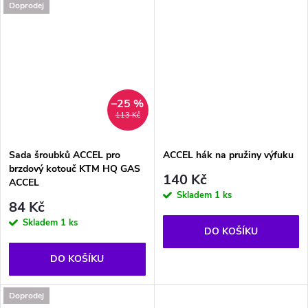
Doprodej
–25 %
113 Kč
Sada šroubků ACCEL pro
ACCEL hák na pružiny výfuku
brzdový kotouč KTM HQ GAS
140 Kč
ACCEL
Skladem
1 ks
84 Kč
Skladem
1 ks
DO KOŠÍKU
DO KOŠÍKU
Doprodej