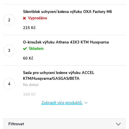
Silentblok uchycení kolena výfuku OXA Factory M6
Vyprodáno
215 Kč
O-kroužek výfuku Athena 43X3 KTM Husqvarna
Skladem
60 Kč
Sada pro uchycení kolene výfuku ACCEL
KTM/Husqvarna/GASGAS/BETA
Na dotaz
349 Kč
Zobrazit více produktů
Filtrovat