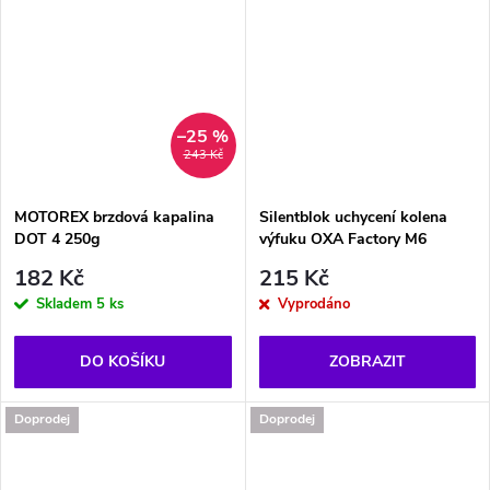
–25 %
243 Kč
MOTOREX brzdová kapalina
Silentblok uchycení kolena
DOT 4 250g
výfuku OXA Factory M6
182 Kč
215 Kč
Skladem
5 ks
Vyprodáno
DO KOŠÍKU
ZOBRAZIT
Doprodej
Doprodej