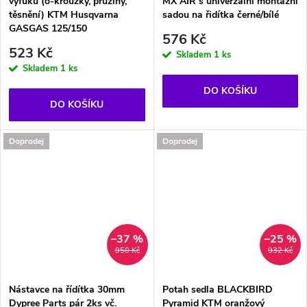
výfuku (o-kroužky, pružiny,
MX AIR s univerzální montážní
těsnění) KTM Husqvarna
sadou na řidítka černé/bílé
GASGAS 125/150
576 Kč
523 Kč
Skladem
1 ks
Skladem
1 ks
DO KOŠÍKU
DO KOŠÍKU
Doprodej
Doprodej
–37 %
–25 %
950 Kč
932 Kč
Nástavce na řídítka 30mm
Potah sedla BLACKBIRD
Dypree Parts pár 2ks vč.
Pyramid KTM oranžový