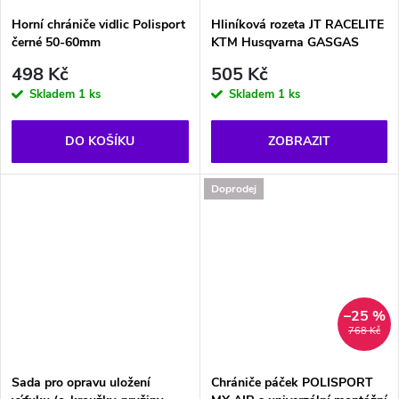
Horní chrániče vidlic Polisport
Hliníková rozeta JT RACELITE
černé 50-60mm
KTM Husqvarna GASGAS
498 Kč
505 Kč
Skladem
1 ks
Skladem
1 ks
DO KOŠÍKU
ZOBRAZIT
Doprodej
–25 %
768 Kč
Sada pro opravu uložení
Chrániče páček POLISPORT