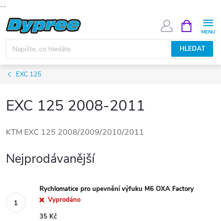
--
Přejít
NÁKUPNÍ
KOŠÍK
na
obsah
HLEDAT
EXC 125
EXC 125 2008-2011
KTM EXC 125 2008/2009/2010/2011
Nejprodávanější
Rychlomatice pro upevnění výfuku M6 OXA Factory
Vyprodáno
35 Kč