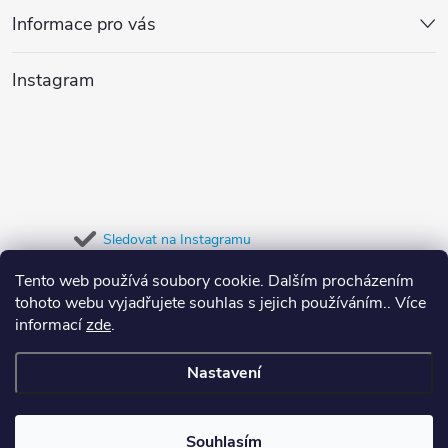
p
v
Informace pro vás
a
k
Instagram
y
t
v
í
ý
p
Sledovat na Instagramu
i
Tento web používá soubory cookie. Dalším procházením
Přijímáme online platby
s
tohoto webu vyjadřujete souhlas s jejich používáním.. Více
informací
zde
.
u
Nastavení
Copyright 2026
Dypree
. Všechna práva vyhrazena.
Souhlasím