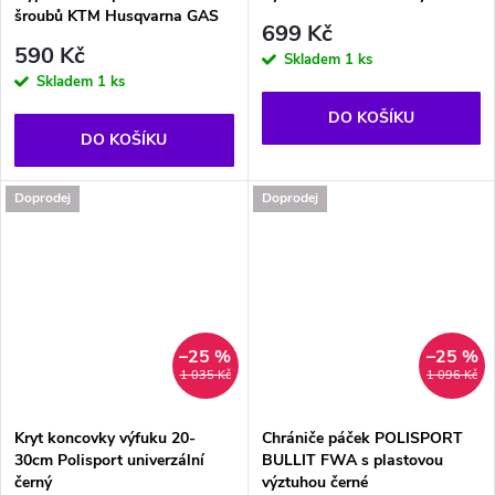
šroubů KTM Husqvarna GAS
699 Kč
590 Kč
Skladem
1 ks
Skladem
1 ks
DO KOŠÍKU
DO KOŠÍKU
Doprodej
Doprodej
–25 %
–25 %
1 035 Kč
1 096 Kč
Kryt koncovky výfuku 20-
Chrániče páček POLISPORT
30cm Polisport univerzální
BULLIT FWA s plastovou
černý
výztuhou černé