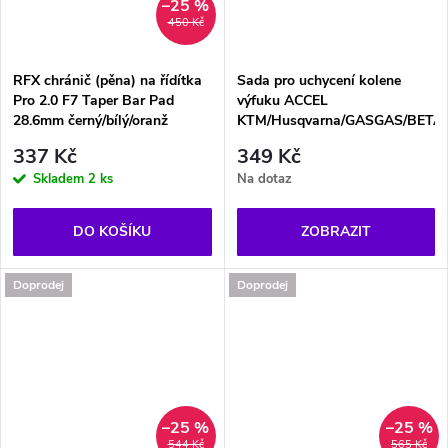
–25 %
450 Kč
RFX chránič (pěna) na řídítka
Sada pro uchycení kolene
Pro 2.0 F7 Taper Bar Pad
výfuku ACCEL
28.6mm černý/bílý/oranž
KTM/Husqvarna/GASGAS/BETA
337 Kč
349 Kč
Skladem
2 ks
Na dotaz
DO KOŠÍKU
ZOBRAZIT
Doprodej
Doprodej
–25 %
–25 %
544 Kč
565 Kč