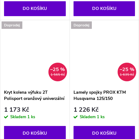
DO KOŠÍKU
DO KOŠÍKU
Doprodej
Doprodej
–25 %
–25 %
1 565 Kč
1 635 Kč
Kryt kolena výfuku 2T
Lamely spojky PROX KTM
Polisport oranžový univerzální
Husqvarna 125/150
1 173 Kč
1 226 Kč
Skladem
1 ks
Skladem
1 ks
DO KOŠÍKU
DO KOŠÍKU