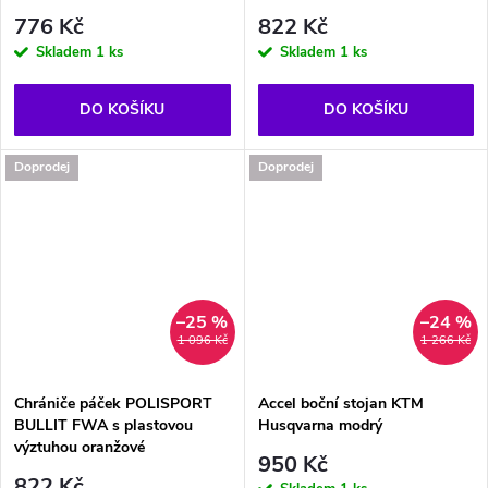
776 Kč
822 Kč
Skladem
1 ks
Skladem
1 ks
DO KOŠÍKU
DO KOŠÍKU
Doprodej
Doprodej
–25 %
–24 %
1 096 Kč
1 266 Kč
Chrániče páček POLISPORT
Accel boční stojan KTM
BULLIT FWA s plastovou
Husqvarna modrý
výztuhou oranžové
950 Kč
822 Kč