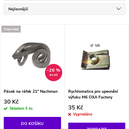
Ř
Nejlevnější
a
Nejdražší
V
Doprodej
Nejprodávanější
z
ý
Abecedně
e
p
n
i
–26 %
41 Kč
í
s
p
Pásek na ráfek 21" Nachman
Rychlomatice pro upevnění
výfuku M6 OXA Factory
p
30 Kč
r
35 Kč
Skladem
5 ks
r
Vyprodáno
o
DO KOŠÍKU