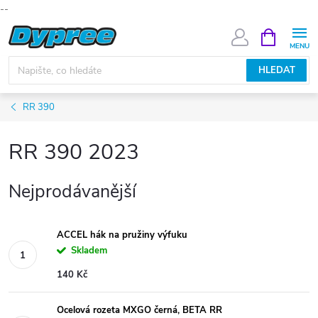
--
Přejít
NÁKUPNÍ
KOŠÍK
na
obsah
HLEDAT
RR 390
RR 390 2023
Nejprodávanější
ACCEL hák na pružiny výfuku
Skladem
140 Kč
Ocelová rozeta MXGO černá, BETA RR