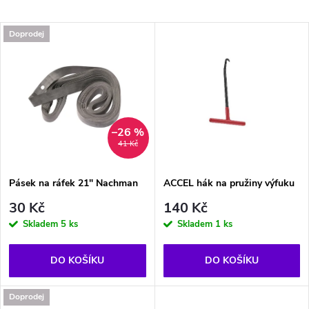
a
Nejdražší
V
Doprodej
Nejprodávanější
z
ý
Abecedně
e
p
n
i
–26 %
41 Kč
í
s
p
Pásek na ráfek 21" Nachman
ACCEL hák na pružiny výfuku
p
30 Kč
140 Kč
r
Skladem
5 ks
Skladem
1 ks
r
o
DO KOŠÍKU
DO KOŠÍKU
o
d
Doprodej