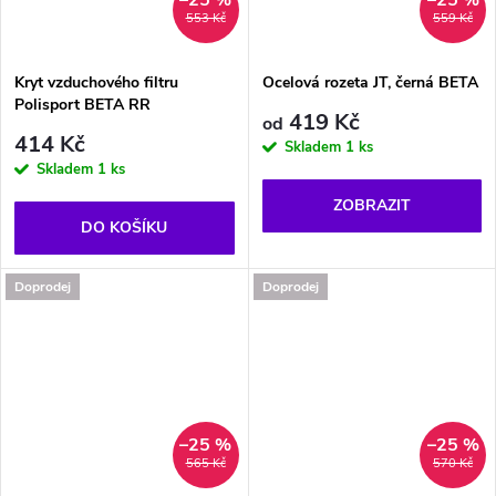
–25 %
–25 %
553 Kč
559 Kč
Kryt vzduchového filtru
Ocelová rozeta JT, černá BETA
Polisport BETA RR
419 Kč
od
414 Kč
Skladem
1 ks
Skladem
1 ks
ZOBRAZIT
DO KOŠÍKU
Doprodej
Doprodej
–25 %
–25 %
565 Kč
570 Kč