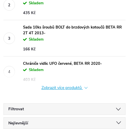
Skladem
435 Kč
Sada 10ks šroubů BOLT do brzdových kotoučů BETA RR
2T 4T 2013-
Skladem
166 Kč
Chrániče vidlic UFO červené, BETA RR 2020-
Skladem
403 Kč
Zobrazit více produktů
Filtrovat
Ř
Nejlevnější