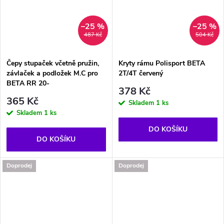
–25 %
–25 %
487 Kč
504 Kč
Čepy stupaček včetně pružin,
Kryty rámu Polisport BETA
závlaček a podložek M.C pro
2T/4T červený
BETA RR 20-
378 Kč
365 Kč
Skladem
1 ks
Skladem
1 ks
DO KOŠÍKU
DO KOŠÍKU
Doprodej
Doprodej