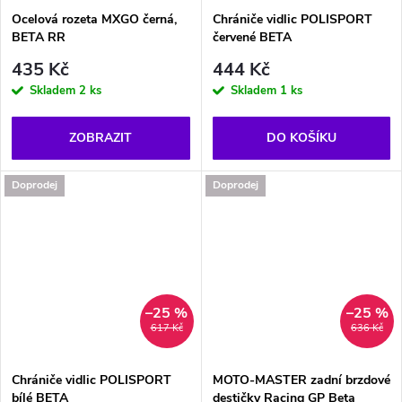
Ocelová rozeta MXGO černá,
Chrániče vidlic POLISPORT
BETA RR
červené BETA
435 Kč
444 Kč
Skladem
2 ks
Skladem
1 ks
ZOBRAZIT
DO KOŠÍKU
Doprodej
Doprodej
–25 %
–25 %
617 Kč
636 Kč
Chrániče vidlic POLISPORT
MOTO-MASTER zadní brzdové
bílé BETA
destičky Racing GP Beta