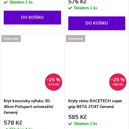
576 Kč
Skladem
1 ks
Skladem
1 ks
DO KOŠÍKU
DO KOŠÍKU
Doprodej
Doprodej
–25 %
–25 %
771 Kč
780 Kč
Kryt koncovky výfuku 30-
Kryty rámu RACETECH super
40cm Polisport univerzální
grip BETA 2T/4T červené
červený
585 Kč
578 Kč
Skladem
1 ks