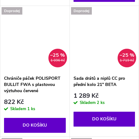
Doprodej
Doprodej
–25 %
–25 %
1 096 Kč
1 719 Kč
Chrániče páček POLISPORT
Sada drátů a niplů CC pro
BULLIT FWA s plastovou
přední kolo 21'' BETA
výztuhou červené
1 289 Kč
822 Kč
Skladem
2 ks
Skladem
1 ks
DO KOŠÍKU
DO KOŠÍKU