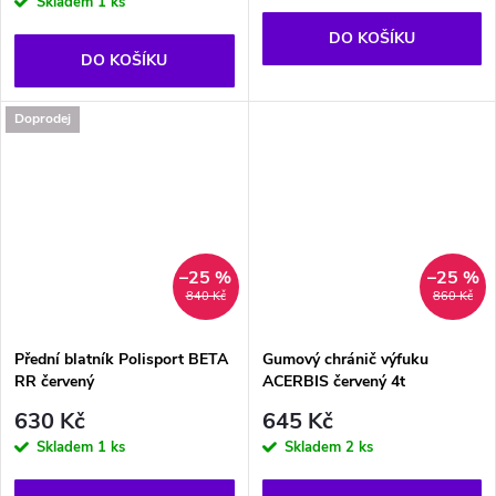
Skladem
1 ks
DO KOŠÍKU
DO KOŠÍKU
Doprodej
–25 %
–25 %
840 Kč
860 Kč
Přední blatník Polisport BETA
Gumový chránič výfuku
RR červený
ACERBIS červený 4t
630 Kč
645 Kč
Skladem
1 ks
Skladem
2 ks