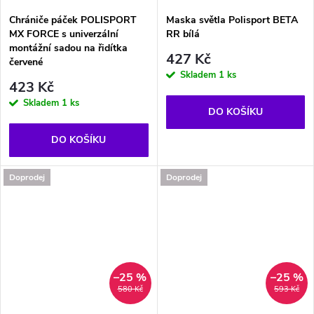
Chrániče páček POLISPORT
Maska světla Polisport BETA
MX FORCE s univerzální
RR bílá
montážní sadou na řidítka
427 Kč
červené
Skladem
1 ks
423 Kč
Skladem
1 ks
DO KOŠÍKU
DO KOŠÍKU
Doprodej
Doprodej
–25 %
–25 %
580 Kč
593 Kč