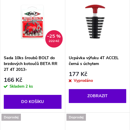
d
u
u
k
k
t
–25 %
t
222 Kč
ů
ů
Sada 10ks šroubů BOLT do
Ucpávka výfuku 4T ACCEL
brzdových kotoučů BETA RR
černá s úchytem
2T 4T 2013-
177 Kč
166 Kč
Vyprodáno
Skladem
2 ks
ZOBRAZIT
DO KOŠÍKU
Doprodej
Doprodej