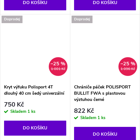
DO KOŠÍKU
DO KOŠÍKU
Doprodej
Doprodej
–25 %
–25 %
1 001 Kč
1 096 Kč
Kryt výfuku Polisport 4T
Chrániče páček POLISPORT
dlouhý 40 cm šedý univerzální
BULLIT FWA s plastovou
výztuhou černé
750 Kč
822 Kč
Skladem
1 ks
Skladem
1 ks
DO KOŠÍKU
DO KOŠÍKU