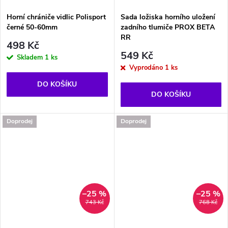
Horní chrániče vidlic Polisport
Sada ložiska horního uložení
černé 50-60mm
zadního tlumiče PROX BETA
RR
498 Kč
549 Kč
Skladem
1 ks
Vyprodáno
1 ks
DO KOŠÍKU
DO KOŠÍKU
Doprodej
Doprodej
–25 %
–25 %
743 Kč
768 Kč