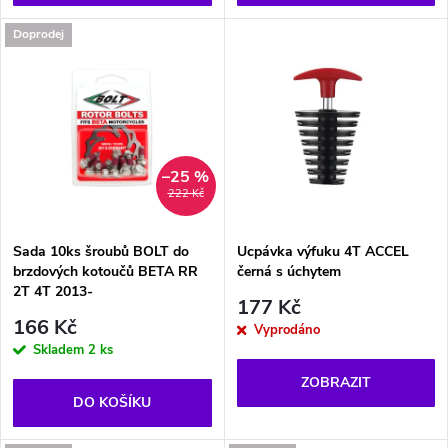
o
d
Doprodej
d
u
u
k
k
t
–25 %
t
222 Kč
ů
ů
Sada 10ks šroubů BOLT do
Ucpávka výfuku 4T ACCEL
brzdových kotoučů BETA RR
černá s úchytem
2T 4T 2013-
177 Kč
166 Kč
Vyprodáno
Skladem
2 ks
ZOBRAZIT
DO KOŠÍKU