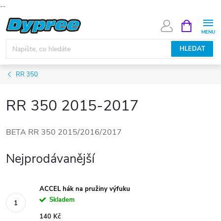
--
Přejít
NÁKUPNÍ
KOŠÍK
na
obsah
HLEDAT
RR 350
RR 350 2015-2017
BETA RR 350 2015/2016/2017
Nejprodávanější
ACCEL hák na pružiny výfuku
Skladem
140 Kč