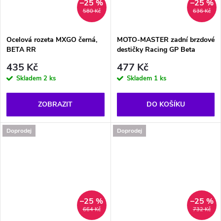
–25 %
–25 %
580 Kč
636 Kč
Ocelová rozeta MXGO černá,
MOTO-MASTER zadní brzdové
BETA RR
destičky Racing GP Beta
435 Kč
477 Kč
Skladem
2 ks
Skladem
1 ks
ZOBRAZIT
DO KOŠÍKU
Doprodej
Doprodej
–25 %
–25 %
664 Kč
732 Kč