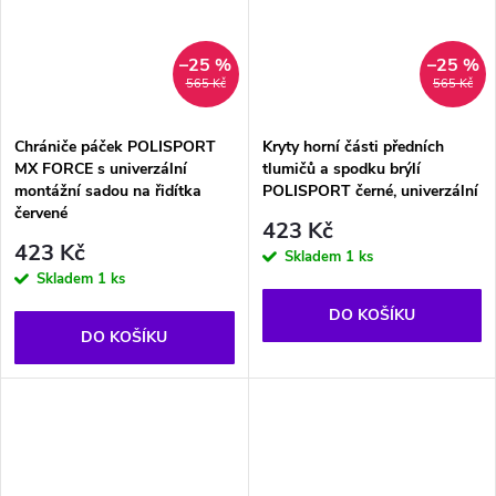
–25 %
–25 %
565 Kč
565 Kč
Chrániče páček POLISPORT
Kryty horní části předních
MX FORCE s univerzální
tlumičů a spodku brýlí
montážní sadou na řidítka
POLISPORT černé, univerzální
červené
423 Kč
423 Kč
Skladem
1 ks
Skladem
1 ks
DO KOŠÍKU
DO KOŠÍKU