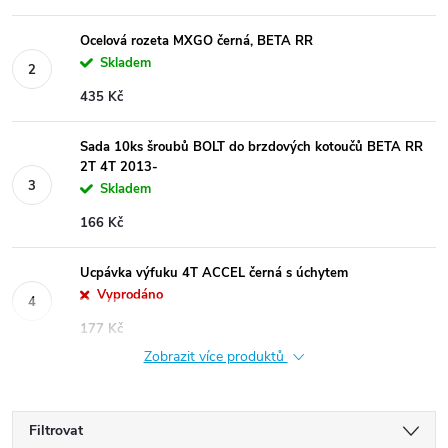
Ocelová rozeta MXGO černá, BETA RR
Skladem
435 Kč
Sada 10ks šroubů BOLT do brzdových kotoučů BETA RR
2T 4T 2013-
Skladem
166 Kč
Ucpávka výfuku 4T ACCEL černá s úchytem
Vyprodáno
177 Kč
Zobrazit více produktů
Filtrovat