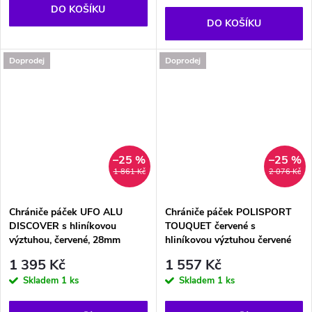
DO KOŠÍKU
DO KOŠÍKU
Doprodej
Doprodej
–25 %
–25 %
1 861 Kč
2 076 Kč
Chrániče páček UFO ALU
Chrániče páček POLISPORT
DISCOVER s hliníkovou
TOUQUET červené s
výztuhou, červené, 28mm
hliníkovou výztuhou červené
1 395 Kč
1 557 Kč
Skladem
1 ks
Skladem
1 ks