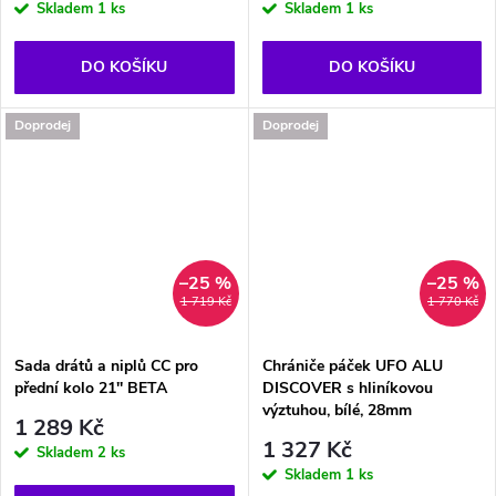
Skladem
1 ks
Skladem
1 ks
DO KOŠÍKU
DO KOŠÍKU
Doprodej
Doprodej
–25 %
–25 %
1 719 Kč
1 770 Kč
Sada drátů a niplů CC pro
Chrániče páček UFO ALU
přední kolo 21'' BETA
DISCOVER s hliníkovou
výztuhou, bílé, 28mm
1 289 Kč
1 327 Kč
Skladem
2 ks
Skladem
1 ks