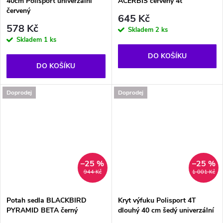
40cm Polisport univerzální
ACERBIS červený 4t
červený
645 Kč
578 Kč
Skladem
2 ks
Skladem
1 ks
DO KOŠÍKU
DO KOŠÍKU
Doprodej
Doprodej
–25 %
–25 %
944 Kč
1 001 Kč
Potah sedla BLACKBIRD
Kryt výfuku Polisport 4T
PYRAMID BETA černý
dlouhý 40 cm šedý univerzální