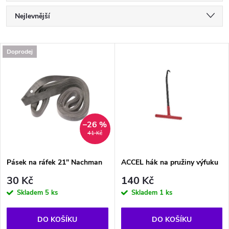
Ř
Nejlevnější
a
Nejdražší
V
Doprodej
Nejprodávanější
z
ý
Abecedně
e
p
n
i
–26 %
41 Kč
í
s
p
Pásek na ráfek 21" Nachman
ACCEL hák na pružiny výfuku
p
30 Kč
140 Kč
r
Skladem
5 ks
Skladem
1 ks
r
o
DO KOŠÍKU
DO KOŠÍKU