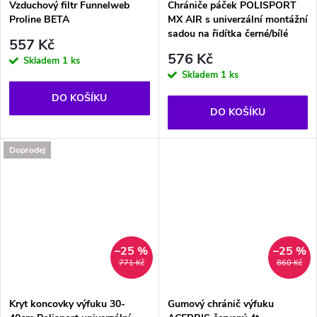
Vzduchový filtr Funnelweb
Chrániče páček POLISPORT
Proline BETA
MX AIR s univerzální montážní
sadou na řidítka černé/bílé
557 Kč
576 Kč
Skladem
1 ks
Skladem
1 ks
DO KOŠÍKU
DO KOŠÍKU
Doprodej
–25 %
–25 %
771 Kč
860 Kč
Kryt koncovky výfuku 30-
Gumový chránič výfuku