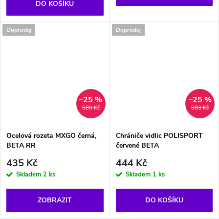
DO KOŠÍKU
Doprodej
Doprodej
–25 %
–25 %
580 Kč
593 Kč
Ocelová rozeta MXGO černá,
Chrániče vidlic POLISPORT
BETA RR
červené BETA
435 Kč
444 Kč
Skladem
2 ks
Skladem
1 ks
ZOBRAZIT
DO KOŠÍKU