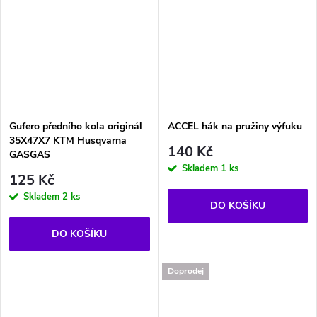
Gufero předního kola originál
ACCEL hák na pružiny výfuku
35X47X7 KTM Husqvarna
140 Kč
GASGAS
Skladem
1 ks
125 Kč
Skladem
2 ks
DO KOŠÍKU
DO KOŠÍKU
Doprodej