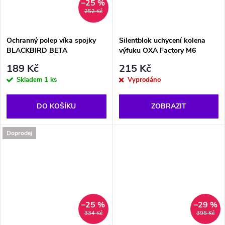
–25 %
252 Kč
Ochranný polep víka spojky
Silentblok uchycení kolena
BLACKBIRD BETA
výfuku OXA Factory M6
189 Kč
215 Kč
Skladem
1 ks
Vyprodáno
DO KOŠÍKU
ZOBRAZIT
Doprodej
–25 %
–29 %
334 Kč
395 Kč