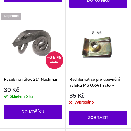
d
DO KOŠÍKU
d
u
Doprodej
u
k
k
t
t
–26 %
ů
41 Kč
ů
Pásek na ráfek 21" Nachman
Rychlomatice pro upevnění
výfuku M6 OXA Factory
30 Kč
35 Kč
Skladem
5 ks
Vyprodáno
DO KOŠÍKU
ZOBRAZIT