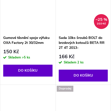
–25 %
222 Kč
Gumové těsnění spoje výfuku
Sada 10ks šroubů BOLT do
OXA Factory 2t 30/32mm
brzdových kotoučů BETA RR
2T 4T 2013-
150 Kč
166 Kč
Skladem
>5 ks
Skladem
2 ks
DO KOŠÍKU
DO KOŠÍKU
Doprodej