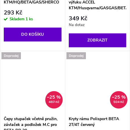
KTM/HQ/BETA/GAS/SHERCO
výfuku ACCEL
KTM/Husqvarna/GASGAS/BETA
293 Kč
349 Kč
Skladem
1 ks
Na dotaz
DO KOŠÍKU
ZOBRAZIT
Doprodej
Doprodej
–25 %
–25 %
487 Kč
504 Kč
Čepy stupaček včetně pružin,
Kryty rámu Polisport BETA
závlaček a podložek M.C pro
2T/4T červený