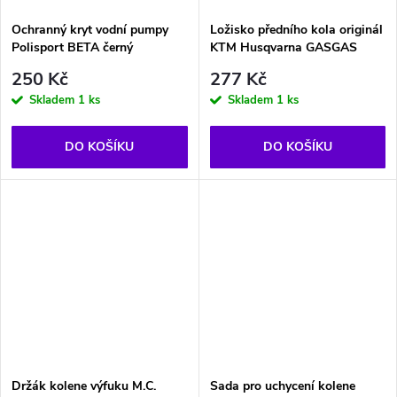
Ochranný kryt vodní pumpy
Ložisko předního kola originál
Polisport BETA černý
KTM Husqvarna GASGAS
250 Kč
277 Kč
Skladem
1 ks
Skladem
1 ks
DO KOŠÍKU
DO KOŠÍKU
Držák kolene výfuku M.C.
Sada pro uchycení kolene