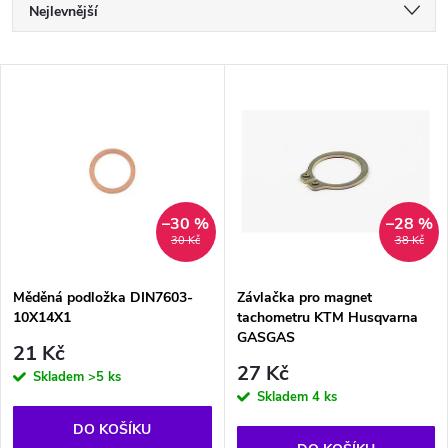
Ř
Nejlevnější
a
Nejdražší
V
Nejprodávanější
z
ý
Abecedně
e
p
n
i
–30 %
–28 %
30 Kč
38 Kč
í
s
p
Měděná podložka DIN7603-
Závlačka pro magnet
10X14X1
tachometru KTM Husqvarna
p
GASGAS
r
21 Kč
27 Kč
r
Skladem
>5 ks
Skladem
4 ks
o
o
DO KOŠÍKU