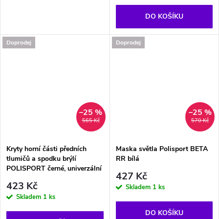
DO KOŠÍKU
Doprodej
Doprodej
–25 %
–25 %
565 Kč
570 Kč
Kryty horní části předních
Maska světla Polisport BETA
tlumičů a spodku brýlí
RR bílá
POLISPORT černé, univerzální
427 Kč
423 Kč
Skladem
1 ks
Skladem
1 ks
DO KOŠÍKU