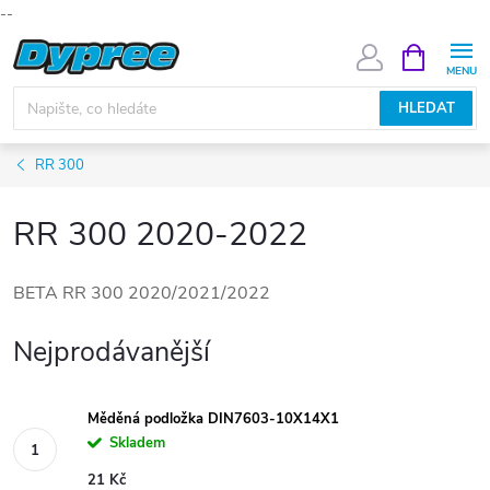
--
Přejít
NÁKUPNÍ
KOŠÍK
na
obsah
HLEDAT
RR 300
RR 300 2020-2022
BETA RR 300 2020/2021/2022
Nejprodávanější
Měděná podložka DIN7603-10X14X1
Skladem
21 Kč