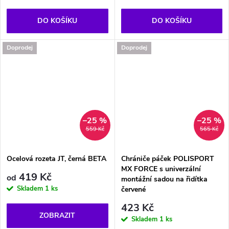
DO KOŠÍKU
DO KOŠÍKU
Doprodej
Doprodej
–25 %
–25 %
559 Kč
565 Kč
Ocelová rozeta JT, černá BETA
Chrániče páček POLISPORT
MX FORCE s univerzální
419 Kč
od
montážní sadou na řidítka
Skladem
1 ks
červené
423 Kč
ZOBRAZIT
Skladem
1 ks