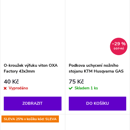
–29 %
107 Kč
O-kroužek výfuku viton OXA
Podkova uchycení nožního
Factory 43x3mm
stojanu KTM Husqvarna GAS
40 Kč
75 Kč
Vyprodáno
Skladem
1 ks
ZOBRAZIT
DO KOŠÍKU
SLEVA 25% v košíku kód: SLEVA