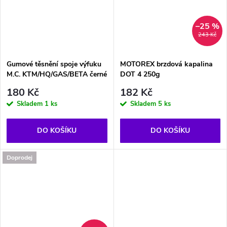
–25 %
243 Kč
Gumové těsnění spoje výfuku
MOTOREX brzdová kapalina
M.C. KTM/HQ/GAS/BETA černé
DOT 4 250g
180 Kč
182 Kč
Skladem
1 ks
Skladem
5 ks
DO KOŠÍKU
DO KOŠÍKU
Doprodej