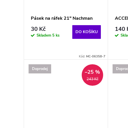
o
s
d
p
Pásek na ráfek 21" Nachman
ACCEL
u
r
30 Kč
140 
DO KOŠÍKU
Skladem
5 ks
Skl
k
o
t
d
Kód:
MC-06358-7
ů
Doprodej
Doprod
u
–25 %
243 Kč
k
t
ů