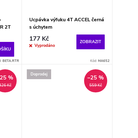
o
Ucpávka výfuku 4T ACCEL černá
RR 2T
s úchytem
177 Kč
ZOBRAZIT
Vyprodáno
OŠÍKU
d:
BETA.RTR
Kód:
MA652
Doprodej
–25 %
–25 %
426 Kč
559 Kč