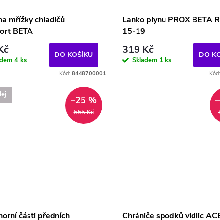
na mřížky chladičů
Lanko plynu PROX BETA R
port BETA
15-19
Kč
319 Kč
DO KOŠÍKU
DO K
adem
4 ks
Skladem
1 ks
Kód:
8448700001
Kód
ej
–25 %
565 Kč
horní části předních
Chrániče spodků vidlic AC