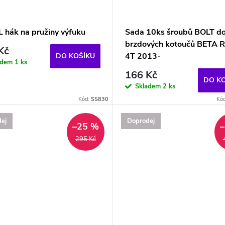
 hák na pružiny výfuku
Sada 10ks šroubů BOLT d
brzdových kotoučů BETA 
Kč
4T 2013-
DO KOŠÍKU
adem
1 ks
166 Kč
DO K
Skladem
2 ks
Kód:
SS830
Kó
ej
Doprodej
–25 %
295 Kč