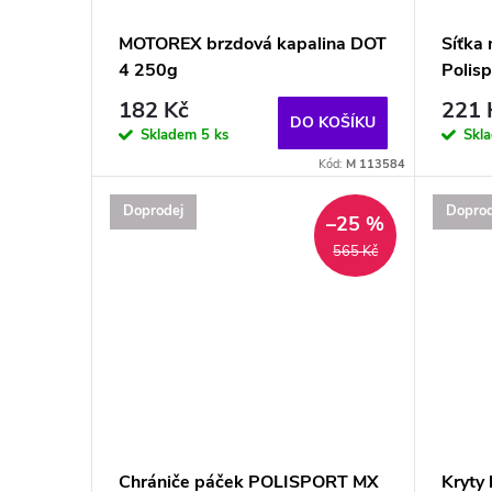
MOTOREX brzdová kapalina DOT
Síťka 
4 250g
Polis
182 Kč
221 
DO KOŠÍKU
Skladem
5 ks
Skl
Kód:
M 113584
Doprodej
Doprod
–25 %
565 Kč
Chrániče páček POLISPORT MX
Kryty 