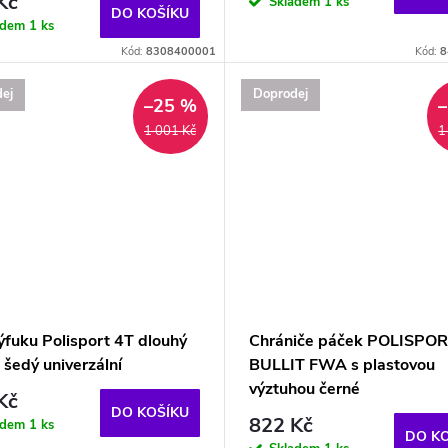
Kč
Skladem
1 ks
DO KOŠÍKU
adem
1 ks
Kód:
8308400001
Kód:
8
ej
Doprodej
–25 %
1 001 Kč
1
ýfuku Polisport 4T dlouhý
Chrániče páček POLISPO
 šedý univerzální
BULLIT FWA s plastovou
výztuhou černé
Kč
DO KOŠÍKU
822 Kč
adem
1 ks
DO K