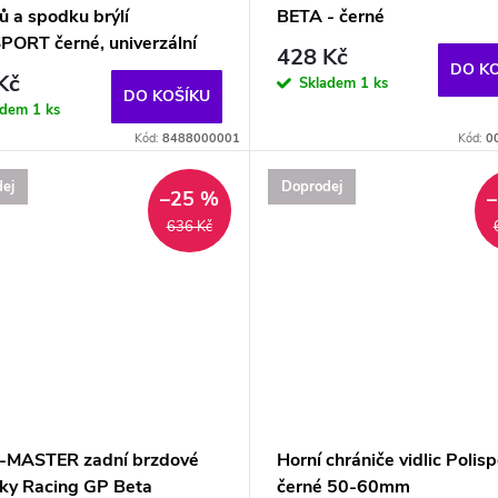
ů a spodku brýlí
BETA - černé
PORT černé, univerzální
428 Kč
DO K
Kč
Skladem
1 ks
DO KOŠÍKU
adem
1 ks
Kód:
8488000001
Kód:
0
ej
Doprodej
–25 %
636 Kč
MASTER zadní brzdové
Horní chrániče vidlic Polisp
čky Racing GP Beta
černé 50-60mm