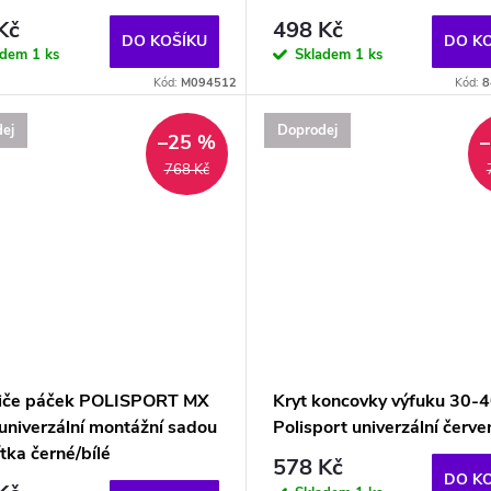
Kč
498 Kč
DO KOŠÍKU
DO K
adem
1 ks
Skladem
1 ks
Kód:
M094512
Kód:
8
ej
Doprodej
–25 %
768 Kč
iče páček POLISPORT MX
Kryt koncovky výfuku 30-
univerzální montážní sadou
Polisport univerzální červe
ítka černé/bílé
578 Kč
DO K