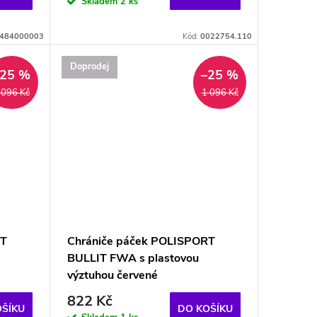
Skladem
2 ks
484000003
Kód:
0022754.110
Doprodej
–25 %
–25 %
 096 Kč
1 096 Kč
RT
Chrániče páček POLISPORT
BULLIT FWA s plastovou
výztuhou červené
822 Kč
OŠÍKU
DO KOŠÍKU