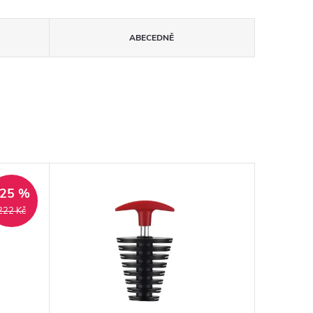
ABECEDNĚ
–25 %
222 Kč