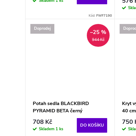
576 
Skladem
1 ks
Skl
Kód:
FWF7190
Doprodej
Doprod
–25 %
944 Kč
Potah sedla BLACKBIRD
Kryt v
PYRAMID BETA černý
40 cm
708 Kč
750 
DO KOŠÍKU
Skladem
1 ks
Skl