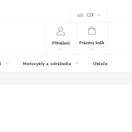
CZK
NÁKUPNÍ
KOŠÍK
Prázdný košík
Přihlášení
í
Motocykly a odrážedla
Oblečení a doplňk