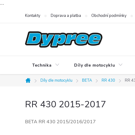
--
Přejít
Kontakty
Doprava a platba
Obchodní podmínky
na
obsah
Technika
Díly dle motocyklu
Díly dle motocyklu
BETA
RR 430
RR 4
Domů
RR 430 2015-2017
BETA RR 430 2015/2016/2017