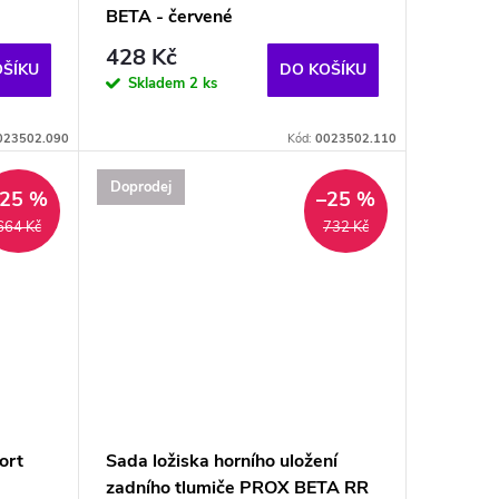
BETA - červené
428 Kč
OŠÍKU
DO KOŠÍKU
Skladem
2 ks
023502.090
Kód:
0023502.110
Doprodej
–25 %
–25 %
664 Kč
732 Kč
ort
Sada ložiska horního uložení
zadního tlumiče PROX BETA RR