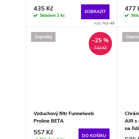
435 Kč
477 
ZOBRAZIT
Skladem
2 ks
Skl
Kód:
703-49
Doprodej
Doprod
–25 %
743 Kč
Vzduchový filtr Funnelweb
Chrán
Proline BETA
AIR s 
na řid
557 Kč
DO KOŠÍKU