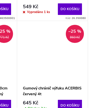
549 Kč
OŠÍKU
DO KOŠÍKU
Vyprodáno
1 ks
463500001
Kód:
26.350080
–25 %
–25 %
771 Kč
860 Kč
40cm
Gumový chránič výfuku ACERBIS
ný
červený 4t
645 Kč
OŠÍKU
DO KOŠÍKU