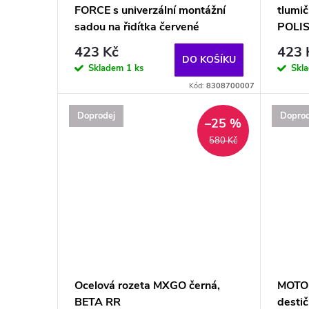
FORCE s univerzální montážní
tlumič
sadou na řidítka červené
POLIS
423 Kč
423 
DO KOŠÍKU
Skladem
1 ks
Skl
Kód:
8308700007
Doprodej
Doprod
–25 %
580 Kč
Ocelová rozeta MXGO černá,
MOTO-
BETA RR
desti