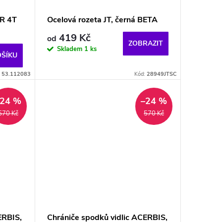
R 4T
Ocelová rozeta JT, černá BETA
419 Kč
od
ZOBRAZIT
Skladem
1 ks
OŠÍKU
:
53.112083
Kód:
28949JTSC
–24 %
–24 %
570 Kč
570 Kč
ERBIS,
Chrániče spodků vidlic ACERBIS,