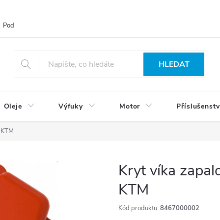
Podmínky ochrany osobních údajů
Blog
Vrácení zboží
HLEDAT
Oleje
Výfuky
Motor
Příslušenstv
ý KTM
Kryt víka zapal
KTM
Kód produktu:
8467000002