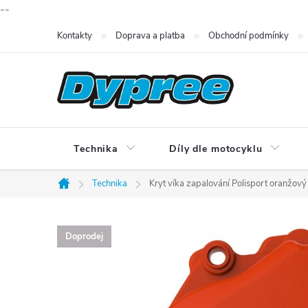
--
Přejít
Kontakty
Doprava a platba
Obchodní podmínky
na
obsah
Technika
Díly dle motocyklu
Technika
Kryt víka zapalování Polisport oranžov
Domů
Doprodej