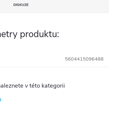
DISKUZE
etry produktu:
5604415096488
aleznete v této kategorii
a