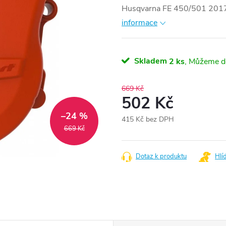
Husqvarna FE 450/501 20
informace
Skladem
2 ks
669 Kč
502 Kč
–24 %
415 Kč bez DPH
669 Kč
Měrná
cena:
Dotaz k produktu
Hlí