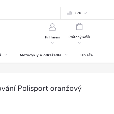
CZK
NÁKUPNÍ
KOŠÍK
Prázdný košík
Přihlášení
í
Motocykly a odrážedla
Oblečení a doplňk
ování Polisport oranžový