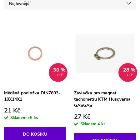
Ř
Nejlevnější
a
Nejdražší
V
Nejprodávanější
z
ý
Abecedně
e
p
n
i
–30 %
–28 %
30 Kč
38 Kč
í
s
p
Měděná podložka DIN7603-
Závlačka pro magnet
10X14X1
tachometru KTM Husqvarna
p
GASGAS
r
21 Kč
27 Kč
r
Skladem
>5 ks
Skladem
4 ks
o
o
DO KOŠÍKU