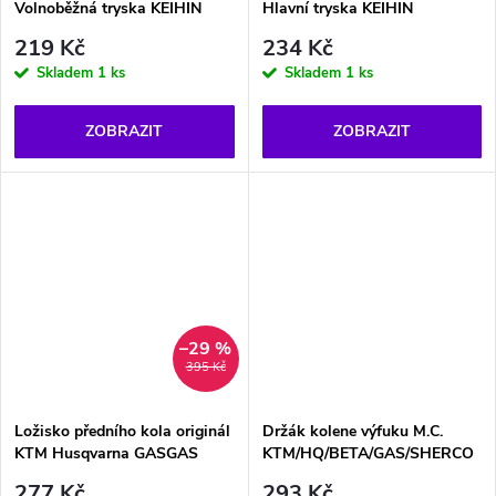
Volnoběžná tryska KEIHIN
Hlavní tryska KEIHIN
219 Kč
234 Kč
Skladem
1 ks
Skladem
1 ks
ZOBRAZIT
ZOBRAZIT
–29 %
395 Kč
Ložisko předního kola originál
Držák kolene výfuku M.C.
KTM Husqvarna GASGAS
KTM/HQ/BETA/GAS/SHERCO
277 Kč
293 Kč