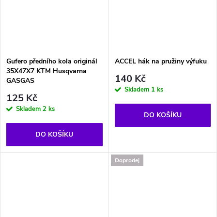
Gufero předního kola originál
ACCEL hák na pružiny výfuku
35X47X7 KTM Husqvarna
140 Kč
GASGAS
Skladem
1 ks
125 Kč
Skladem
2 ks
DO KOŠÍKU
DO KOŠÍKU
Doprodej