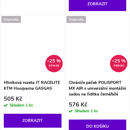
ZOBRAZIT
Doprodej
Doprodej
–25 %
–25 %
674 Kč
768 Kč
Hliníková rozeta JT RACELITE
Chrániče páček POLISPORT
KTM Husqvarna GASGAS
MX AIR s univerzální montážní
sadou na řidítka černé/bílé
505 Kč
576 Kč
Skladem
1 ks
Skladem
1 ks
ZOBRAZIT
DO KOŠÍKU