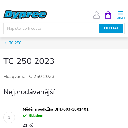
--
Přejít
NÁKUPNÍ
KOŠÍK
na
obsah
HLEDAT
TC 250
TC 250 2023
Husqvarna TC 250 2023
Nejprodávanější
Měděná podložka DIN7603-10X14X1
Skladem
21 Kč