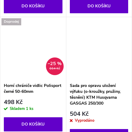
DO KOŠÍKU
DO KOŠÍKU
Doprodej
–25 %
664 Kč
Horní chrániče vidlic Polisport
Sada pro opravu uložení
černé 50-60mm
výfuku (o-kroužky, pružiny,
těsnění) KTM Husqvarna
498 Kč
GASGAS 250/300
Skladem
1 ks
504 Kč
Vyprodáno
DO KOŠÍKU