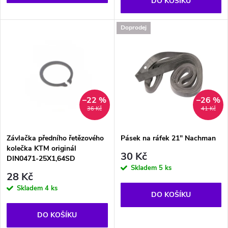
d
DO KOŠÍKU
d
u
Doprodej
u
k
k
t
t
–22 %
–26 %
ů
36 Kč
41 Kč
ů
Závlačka předního řetězového
Pásek na ráfek 21" Nachman
kolečka KTM originál
30 Kč
DIN0471-25X1,64SD
Skladem
5 ks
28 Kč
Skladem
4 ks
DO KOŠÍKU
DO KOŠÍKU