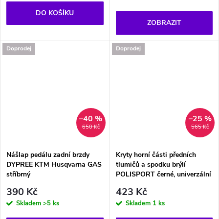
DO KOŠÍKU
ZOBRAZIT
Doprodej
Doprodej
–40 %
–25 %
650 Kč
565 Kč
Nášlap pedálu zadní brzdy
Kryty horní části předních
DYPREE KTM Husqvarna GAS
tlumičů a spodku brýlí
stříbrný
POLISPORT černé, univerzální
390 Kč
423 Kč
Skladem
>5 ks
Skladem
1 ks