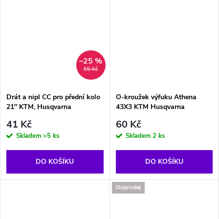
–25 %
55 Kč
Drát a nipl CC pro přední kolo
O-kroužek výfuku Athena
21'' KTM, Husqvarna
43X3 KTM Husqvarna
41 Kč
60 Kč
Skladem
>5 ks
Skladem
2 ks
DO KOŠÍKU
DO KOŠÍKU
Doprodej