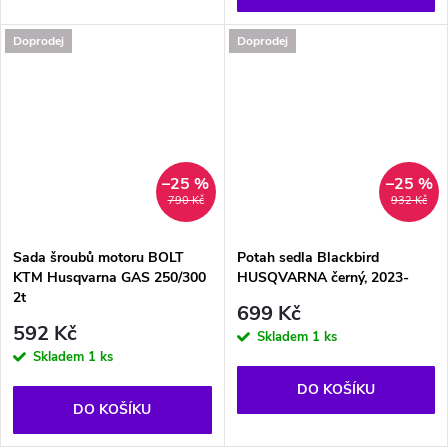
Doprodej
Doprodej
–25 %
–25 %
790 Kč
932 Kč
Sada šroubů motoru BOLT
Potah sedla Blackbird
KTM Husqvarna GAS 250/300
HUSQVARNA černý, 2023-
2t
699 Kč
592 Kč
Skladem
1 ks
Skladem
1 ks
DO KOŠÍKU
DO KOŠÍKU