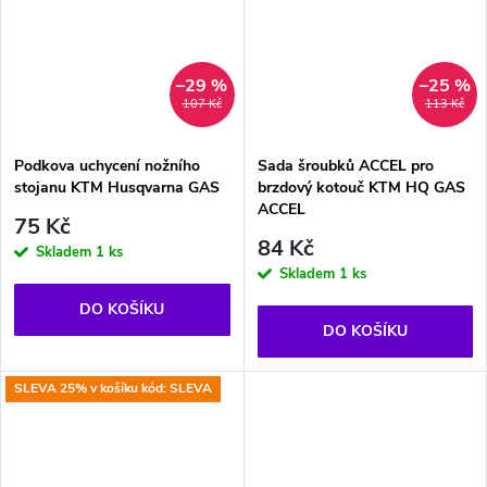
–29 %
–25 %
107 Kč
113 Kč
Podkova uchycení nožního
Sada šroubků ACCEL pro
stojanu KTM Husqvarna GAS
brzdový kotouč KTM HQ GAS
ACCEL
75 Kč
84 Kč
Skladem
1 ks
Skladem
1 ks
DO KOŠÍKU
DO KOŠÍKU
SLEVA 25% v košíku kód: SLEVA