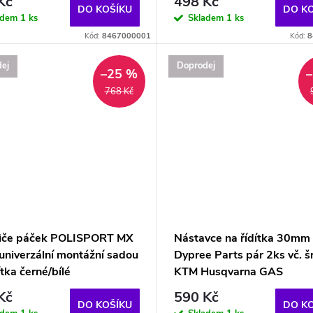
Kč
498 Kč
DO KOŠÍKU
DO K
adem
1 ks
Skladem
1 ks
Kód:
8467000001
Kód:
8
ej
Doprodej
–25 %
768 Kč
iče páček POLISPORT MX
Nástavce na řídítka 30mm
univerzální montážní sadou
Dypree Parts pár 2ks vč. 
ítka černé/bílé
KTM Husqvarna GAS
Kč
590 Kč
DO KOŠÍKU
DO K