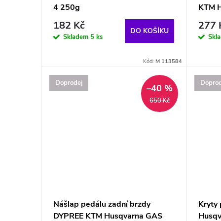
4 250g
KTM 
182 Kč
277 
DO KOŠÍKU
Skladem
5 ks
Skl
Kód:
M 113584
Doprodej
Doprod
–40 %
650 Kč
Nášlap pedálu zadní brzdy
Kryty
DYPREE KTM Husqvarna GAS
Husqv