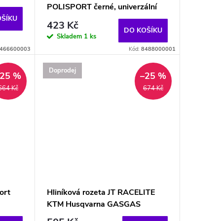
POLISPORT černé, univerzální
OŠÍKU
423 Kč
DO KOŠÍKU
Skladem
1 ks
466600003
Kód:
8488000001
Doprodej
–25 %
–25 %
664 Kč
674 Kč
ort
Hliníková rozeta JT RACELITE
KTM Husqvarna GASGAS