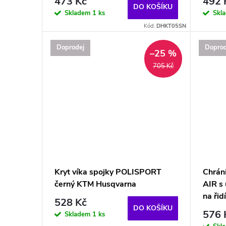
473 Kč
492 
DO KOŠÍKU
Skladem
1 ks
Skl
Kód:
DHKT05SN
Doprodej
Doprod
–25 %
705 Kč
Kryt víka spojky POLISPORT
Chrán
černý KTM Husqvarna
AIR s 
na řid
528 Kč
DO KOŠÍKU
576 
Skladem
1 ks