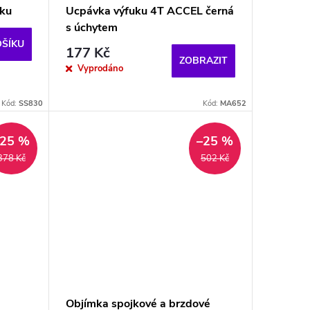
uku
Ucpávka výfuku 4T ACCEL černá
s úchytem
OŠÍKU
177 Kč
ZOBRAZIT
Vyprodáno
Kód:
SS830
Kód:
MA652
–25 %
–25 %
378 Kč
502 Kč
a
Objímka spojkové a brzdové