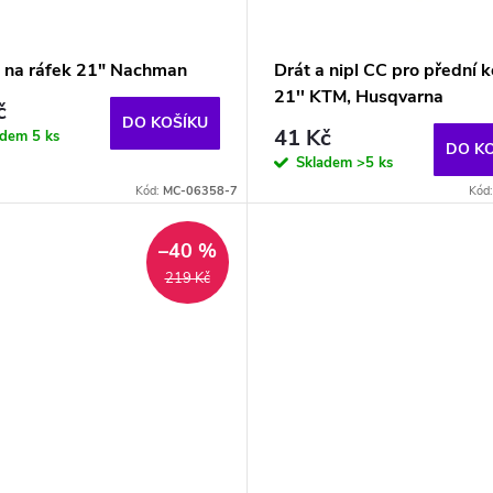
 na ráfek 21" Nachman
Drát a nipl CC pro přední k
21'' KTM, Husqvarna
č
DO KOŠÍKU
41 Kč
adem
5 ks
DO K
Skladem
>5 ks
Kód:
MC-06358-7
Kód
–40 %
219 Kč