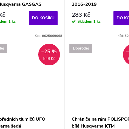
Husqvarna GASGAS
2016-2019
Kč
283 Kč
DO KOŠÍKU
DO K
adem
1 ks
Skladem
1 ks
Kód:
0625069068
Kód:
50
ej
Doprodej
–25 %
549 Kč
 předních tlumičů UFO
Chrániče na rám POLISPO
arna šedá
bílé Husqvarna KTM