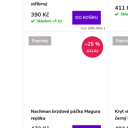
stříbrný
411 
390 Kč
Skl
DO KOŠÍKU
Skladem
>5 ks
Kód:
DPR-004-1
Doprodej
Doprod
–25 %
631 Kč
Nachman brzdová páčka Magura
Kryt v
replika
černý