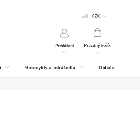
CZK
NÁKUPNÍ
KOŠÍK
Prázdný košík
Přihlášení
í
Motocykly a odrážedla
Oblečení a doplňk