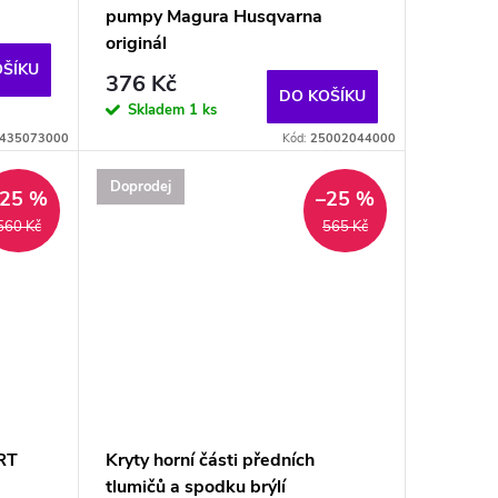
pumpy Magura Husqvarna
originál
OŠÍKU
376 Kč
DO KOŠÍKU
Skladem
1 ks
435073000
Kód:
25002044000
Doprodej
–25 %
–25 %
560 Kč
565 Kč
RT
Kryty horní části předních
tlumičů a spodku brýlí