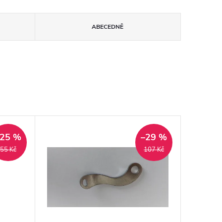
ABECEDNĚ
–25 %
–29 %
55 Kč
107 Kč