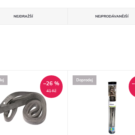
NEJDRAŽŠÍ
NEJPRODÁVANĚJŠÍ
ej
Doprodej
–26 %
41 Kč