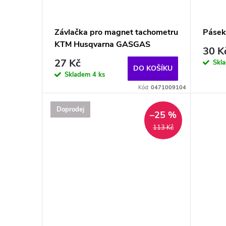
o
s
d
p
Závlačka pro magnet tachometru
Pásek
u
KTM Husqvarna GASGAS
r
30 K
27 Kč
Skl
k
DO KOŠÍKU
o
Skladem
4 ks
Kód:
0471009104
t
d
Doprodej
–25 %
ů
u
113 Kč
k
t
ů