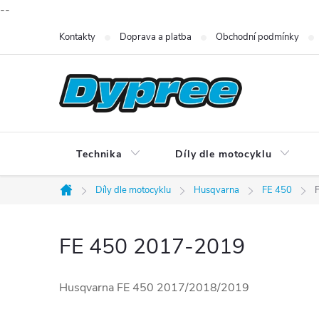
--
Přejít
Kontakty
Doprava a platba
Obchodní podmínky
na
obsah
Technika
Díly dle motocyklu
Díly dle motocyklu
Husqvarna
FE 450
Domů
FE 450 2017-2019
Husqvarna FE 450 2017/2018/2019