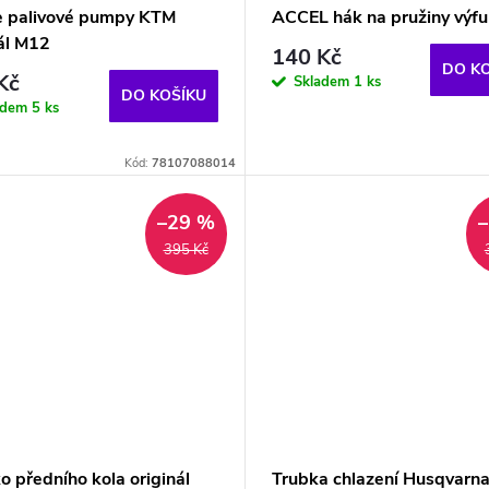
e palivové pumpy KTM
ACCEL hák na pružiny výf
nál M12
140 Kč
DO K
Kč
Skladem
1 ks
DO KOŠÍKU
adem
5 ks
Kód:
78107088014
–29 %
395 Kč
o předního kola originál
Trubka chlazení Husqvarn