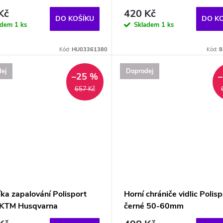
Kč
420 Kč
DO KOŠÍKU
DO K
adem
1 ks
Skladem
1 ks
Kód:
HU03361380
Kód:
8
ej
Doprodej
–25 %
657 Kč
íka zapalování Polisport
Horní chrániče vidlic Polisp
 KTM Husqvarna
černé 50-60mm