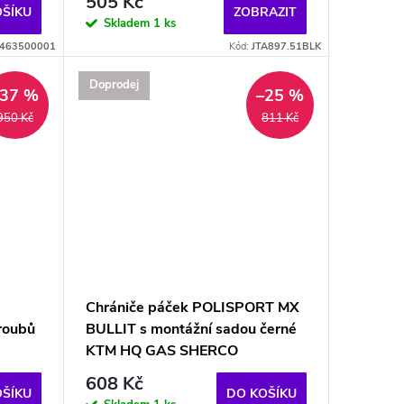
505 Kč
OŠÍKU
ZOBRAZIT
Skladem
1 ks
463500001
Kód:
JTA897.51BLK
Doprodej
–37 %
–25 %
950 Kč
811 Kč
Chrániče páček POLISPORT MX
šroubů
BULLIT s montážní sadou černé
KTM HQ GAS SHERCO
608 Kč
OŠÍKU
DO KOŠÍKU