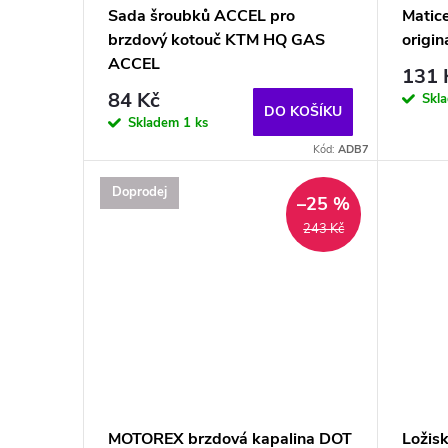
Sada šroubků ACCEL pro
Matic
brzdový kotouč KTM HQ GAS
origi
ACCEL
131 
84 Kč
Skl
DO KOŠÍKU
Skladem
1 ks
Kód:
ADB7
Doprodej
–25 %
243 Kč
MOTOREX brzdová kapalina DOT
Ložisk