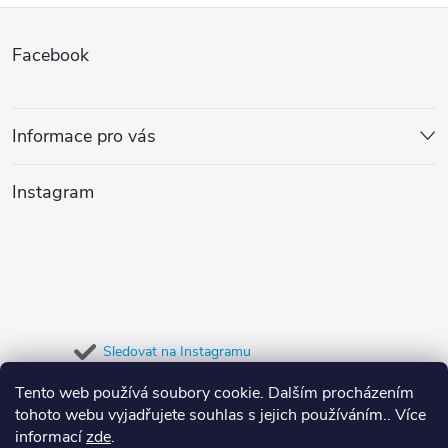
Z
Facebook
á
p
Informace pro vás
a
Instagram
t
í
Sledovat na Instagramu
Tento web používá soubory cookie. Dalším procházením
Přijímáme online platby
tohoto webu vyjadřujete souhlas s jejich používáním.. Více
informací
zde
.