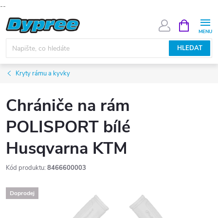
--
Přejít
NÁKUPNÍ
KOŠÍK
na
obsah
HLEDAT
Kryty rámu a kyvky
Chrániče na rám
POLISPORT bílé
Husqvarna KTM
Kód produktu:
8466600003
Doprodej